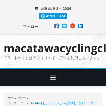
コ
日曜日, 9 8月 2026
ン
テ
4:28:04 AM
ン
フォロー
ツ
に
ス
macatawacyclingcl
キ
ッ
PR「本サイトはアフィリエイト広告を利用しています」
プ
ホームページ
サラニー(SALANI)モアチェンジ の評判、良い 口コ