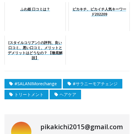
ふわ姫 口コミは？
ピカキチ、ピカイチ人気キーワー
ド202209
[スタイルコリアン] の評判、良い
口コミ、悪い口コミ、メリットと
デメリットはどうなの？ 【徹底解
説】
#SALANIMorechange
#サラニーモアチェンジ
トリートメント
ヘアケア
pikakichi2015@gmail.com