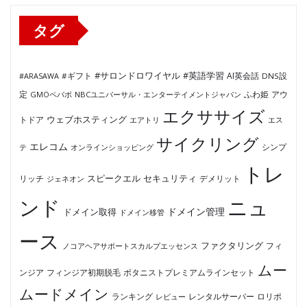
ー
タグ
#サロンドロワイヤル
#英語学習
AI英会話
#ARASAWA
#ギフト
DNS設
ふわ姫
定
GMOペパボ
NBCユニバーサル・エンターテイメントジャパン
アウ
エクササイズ
ウェブホスティング
トドア
エアトリ
エス
サイクリング
エレコム
テ
オンラインショッピング
シンプ
トレ
セキュリティ
スピークエル
デメリット
リッチ
ジェネオン
ンド
ニュ
ドメイン管理
ドメイン取得
ドメイン移管
ース
ファクタリング
ノコアヘアサポートスカルプエッセンス
フィ
ムー
フィンジア初期脱毛
ボタニストプレミアムラインセット
ンジア
ムードメイン
ロリポ
ランキング
レビュー
レンタルサーバー