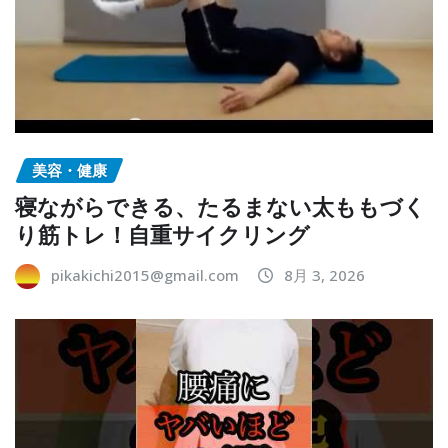
美容・健康
寝ながらできる、たるまない太ももづく
り筋トレ！自重サイクリング
pikakichi2015@gmail.com
8月 3, 2026