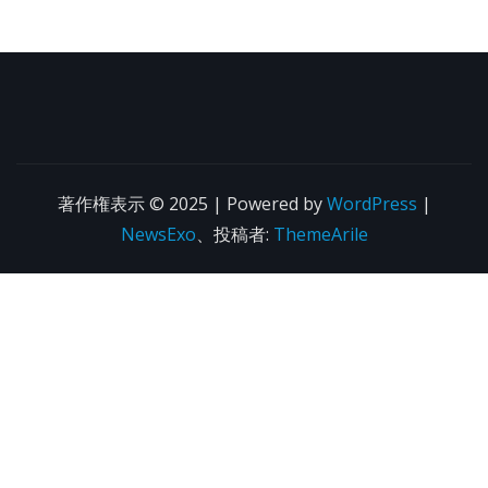
著作権表示 © 2025 | Powered by
WordPress
|
NewsExo
、投稿者:
ThemeArile