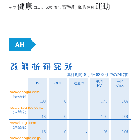
健康
運動
育毛剤
脱毛
ップ
比較
口コミ
評判
育毛
AH