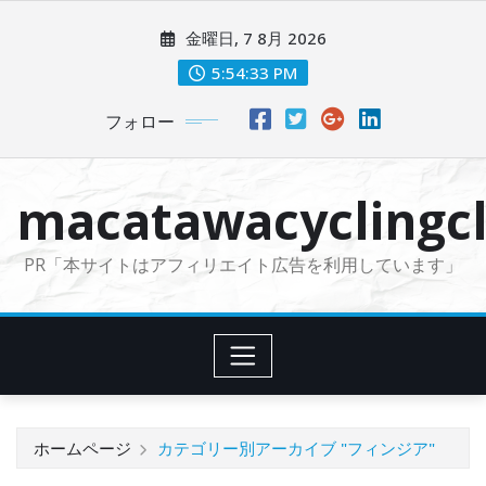
コ
金曜日, 7 8月 2026
ン
テ
5:54:34 PM
ン
フォロー
ツ
に
ス
macatawacyclingcl
キ
ッ
PR「本サイトはアフィリエイト広告を利用しています」
プ
ホームページ
カテゴリー別アーカイブ "フィンジア"