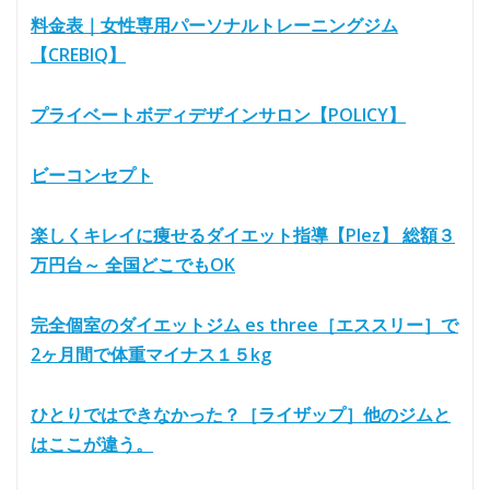
料金表｜女性専用パーソナルトレーニングジム
【CREBIQ】
プライベートボディデザインサロン【POLICY】
ビーコンセプト
楽しくキレイに痩せるダイエット指導【Plez】 総額３
万円台～ 全国どこでもOK
完全個室のダイエットジム es three［エススリー］で
2ヶ月間で体重マイナス１５kg
ひとりではできなかった？［ライザップ］他のジムと
はここが違う。