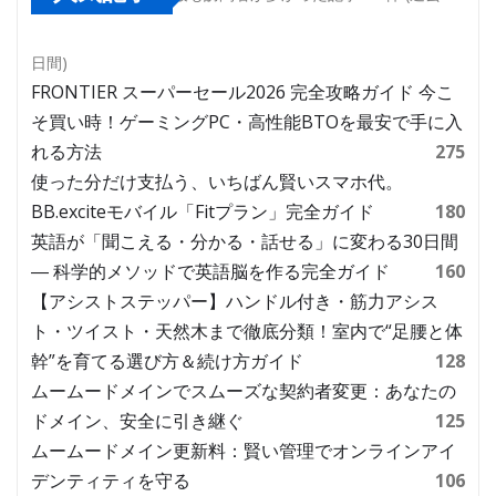
日間)
FRONTIER スーパーセール2026 完全攻略ガイド 今こ
そ買い時！ゲーミングPC・高性能BTOを最安で手に入
れる方法
275
使った分だけ支払う、いちばん賢いスマホ代。
BB.exciteモバイル「Fitプラン」完全ガイド
180
英語が「聞こえる・分かる・話せる」に変わる30日間
― 科学的メソッドで英語脳を作る完全ガイド
160
【アシストステッパー】ハンドル付き・筋力アシス
ト・ツイスト・天然木まで徹底分類！室内で“足腰と体
幹”を育てる選び方＆続け方ガイド
128
ムームードメインでスムーズな契約者変更：あなたの
ドメイン、安全に引き継ぐ
125
ムームードメイン更新料：賢い管理でオンラインアイ
デンティティを守る
106