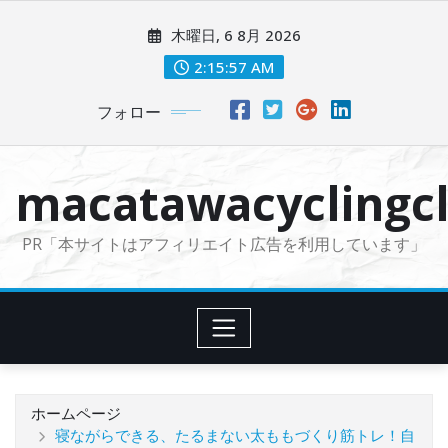
コ
木曜日, 6 8月 2026
ン
テ
2:15:59 AM
ン
フォロー
ツ
に
ス
macatawacyclingcl
キ
ッ
PR「本サイトはアフィリエイト広告を利用しています」
プ
ホームページ
寝ながらできる、たるまない太ももづくり筋トレ！自