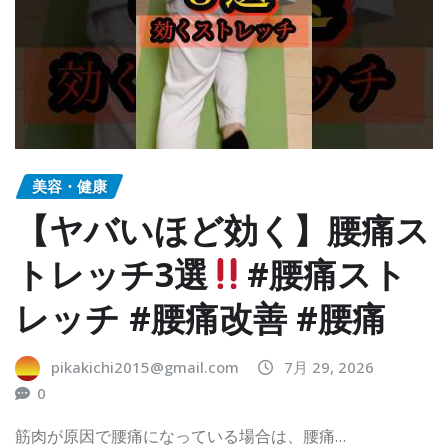
美容・健康
【ヤバいほど効く】腰痛ス
トレッチ3選
#腰痛スト
レッチ #腰痛改善 #腰痛
pikakichi2015@gmail.com
7月 29, 2026
0
筋肉が原因で腰痛になっている場合は、腰痛…