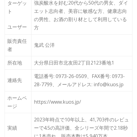
強炭酸水を好む20代から50代の男女、ダイ
ターゲッ
エット志向者、美容に敏感な方、健康志向
ト
の男性、お酒の割り材として利用している
ユーザー
方
販売責任
鬼武 公洋
者
所在地
大分県日田市北友田2丁目2123番地1
電話番号: 0973-26-0509、FAX番号: 0973-
連絡先
28-7799、メールアドレス: info@kuos.jp
ホームペ
https://www.kuos.jp/
ージ
2023年時点で10年以上、41,703件のレビュ
実績
ーで4.5の高評価、全シリーズ年間で2.18秒
に1本売れ、販売本数は5,940万本