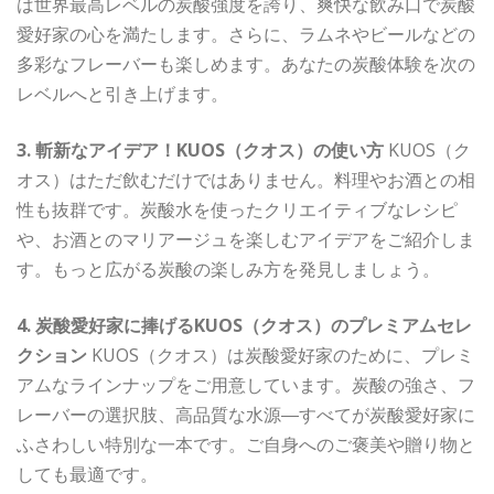
は世界最高レベルの炭酸強度を誇り、爽快な飲み口で炭酸
愛好家の心を満たします。さらに、ラムネやビールなどの
多彩なフレーバーも楽しめます。あなたの炭酸体験を次の
レベルへと引き上げます。
3. 斬新なアイデア！KUOS（クオス）の使い方
KUOS（ク
オス）はただ飲むだけではありません。料理やお酒との相
性も抜群です。炭酸水を使ったクリエイティブなレシピ
や、お酒とのマリアージュを楽しむアイデアをご紹介しま
す。もっと広がる炭酸の楽しみ方を発見しましょう。
4. 炭酸愛好家に捧げるKUOS（クオス）のプレミアムセレ
クション
KUOS（クオス）は炭酸愛好家のために、プレミ
アムなラインナップをご用意しています。炭酸の強さ、フ
レーバーの選択肢、高品質な水源―すべてが炭酸愛好家に
ふさわしい特別な一本です。ご自身へのご褒美や贈り物と
しても最適です。