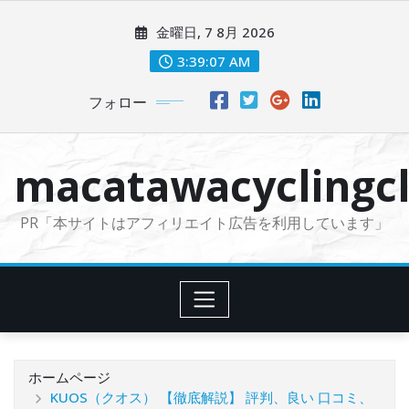
コ
金曜日, 7 8月 2026
ン
テ
3:39:08 AM
ン
フォロー
ツ
に
ス
macatawacyclingcl
キ
ッ
PR「本サイトはアフィリエイト広告を利用しています」
プ
ホームページ
KUOS（クオス） 【徹底解説】 評判、良い 口コミ、