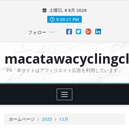
コ
土曜日, 8 8月 2026
ン
テ
9:30:22 PM
ン
フォロー
ツ
に
ス
macatawacyclingcl
キ
ッ
PR「本サイトはアフィリエイト広告を利用しています」
プ
ホームページ
2025
12月