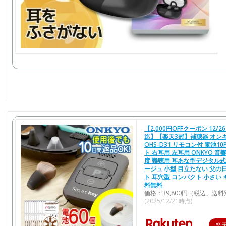
【2,000円OFFクーポン 12/26 
迄】【楽天3冠】補聴器 オン
OHS-D31 リモコン付 電池1
ト 右耳用 左耳用 ONKYO 音
度 難聴用 耳あな型デジタル式
ージュ 小型 目立たない 父の
ト 耳穴型 コンパクト 小さい 
料無料
価格：39,800円（税込、送料
(2025/12/21時点)
楽