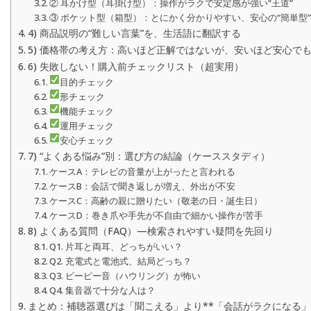
② 耳かけ型（耳掛け型）：操作がラクで安定感が強い“王道”
③ ポケット型（箱型）：とにかく分かりやすい、安心の“簡単型
4) 商品説明の“難しい言葉”を、生活語に翻訳する
5) 価格帯の考え方：高いほど正解ではないが、安いほど安心で
6) 失敗しない！購入前チェックリスト（超実用）
目的チェック
形チェック
機能チェック
運用チェック
安心チェック
7) “よくある悩み”別：選び方の結論（ケーススタディ）
ケースA：テレビの音量が上がったと言われる
ケースB：会話で聞き返しが増え、外出が不安
ケースC：高齢の親に贈りたい（敬老の日・誕生日）
ケースD：巻き爪や手先が不自由で細かい操作が苦手
8) よくある質問（FAQ）—検索されやすい疑問を先回り
Q1. 片耳と両耳、どっちがいい？
Q2. 充電式と電池式、結局どっち？
Q3. ピーピー音（ハウリング）が怖い
Q4. 集音器で十分な人は？
まとめ：補聴器選びは「聞こえる」より**「会話がラクになる」