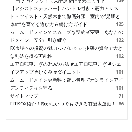
― 科学的メソッドで英語脳を作る完全ガイド
159
【アシストステッパー】ハンドル付き・筋力アシス
ト・ツイスト・天然木まで徹底分類！室内で“足腰と
体幹”を育てる選び方＆続け方ガイド
125
ムームードメインでスムーズな契約者変更：あなたの
ドメイン、安全に引き継ぐ
122
FX市場への投資の魅力-レバレッジ: 少額の資金で大き
な利益を得る可能性
102
エア自転車こぎの3つの方法 #エア自転車こぎ #シェ
イプアップ #むくみ #ダイエット
101
ムームードメイン更新料：賢い管理でオンラインアイ
デンティティを守る
101
サイトマップ
71
FITBOX紹介！静かにいつでもできる有酸素運動！
66