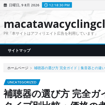
コ
日曜日, 9 8月 2026
12:18:31 PM
ン
テ
macatawacyclingcl
ン
ツ
PR「本サイトはアフィリエイト広告を利用しています」
に
ス
キ
サイトマップ
ッ
プ
ホームページ
補聴器の選び方 完全ガイド｜集音器との違
UNCATEGORIZED
補聴器の選び方 完全ガ