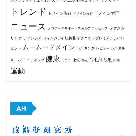
セキュリティ
スピークエル
デメリット
シンプリッチ
ジェネオン
トレンド
ドメイン管理
ドメイン取得
ドメイン移管
ニュース
ファクタ
ノコアヘアサポートスカルプエッセンス
リング
フィンジア初期脱毛
ボタニストプレミアムライン
フィンジア
ムームードメイン
セット
ランキング
レビュー
レンタル
健康
育毛剤
脱毛
ロリポップ
比較
サーバー
口コミ
評判
育毛
運動
AH