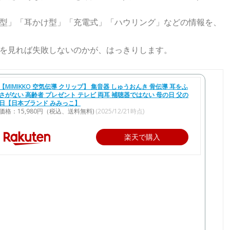
型」「耳かけ型」「充電式」「ハウリング」などの情報を、
を見れば失敗しないのかが、はっきりします。
【MIMIKKO 空気伝導 クリップ】 集音器 しゅうおんき 骨伝導 耳をふ
さがない 高齢者 プレゼント テレビ 両耳 補聴器ではない 母の日 父の
日【日本ブランド みみっこ】
価格：15,980円（税込、送料無料)
(2025/12/21時点)
楽天で購入