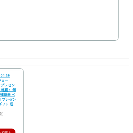
01:59
キョー
0Pプレゼン
響 軽度 中等
補聴器 ベ
日 プレゼン
ギフト 送
別)
天で購入