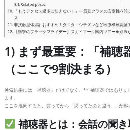
Related posts:
「もうアクセス過多に怯えない！」—最強クラスの安定性を誇
ス！
非接触型体温計おすすめ！タニタ・シチズンなど医療機器認証
【衝撃のブラックフライデー】スカイマーク国内ツアー全路線
1) まず最重要：
「補聴
（ここで9割決まる）
検索結果には「補聴器」だけでなく、**“補聴器ではありませ
ます。
ここを混同すると、買ってから「思ってたのと違う…」が起
補聴器とは：
会話の聞き