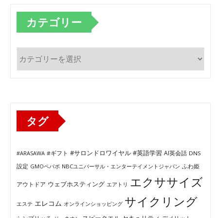
カテゴリー
カ
テ
ゴ
リ
ー
タグ
#サロンドロワイヤル
#英語学習
AI英会話
#ARASAWA
#ギフト
DNS
ふわ姫
設定
GMOペパボ
NBCユニバーサル・エンターテイメントジャパン
エクササイズ
ウェブホスティング
アウトドア
エアトリ
サイクリング
エレコム
エステ
オンラインショッピング