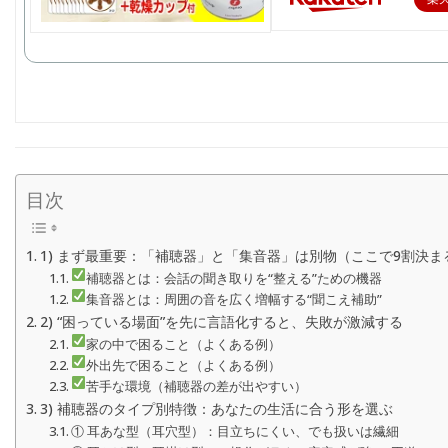
目次
1) まず最重要：「補聴器」と「集音器」は別物（ここで9割決ま
補聴器とは：会話の聞き取りを“整える”ための機器
集音器とは：周囲の音を広く増幅する“聞こえ補助”
2) “困っている場面”を先に言語化すると、失敗が激減する
家の中で困ること（よくある例）
外出先で困ること（よくある例）
苦手な環境（補聴器の差が出やすい）
3) 補聴器のタイプ別特徴：あなたの生活に合う形を選ぶ
① 耳あな型（耳穴型）：目立ちにくい、でも扱いは繊細