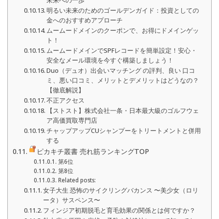
未来への一歩
明るい未来のためのゴールデンガイド：投資としての
金へのおすすめアプローチ
ムームードメインのクーポンで、お得にドメインゲッ
ト！
ムームードメインでSPFレコードを簡単設定！安心・
安全なメール環境を今すぐ構築しましょう！
Duo（デュオ）出会いマッチング の評判、良い 口コ
ミ、悪い口コミ、メリットとデメリットはどうなの？
【徹底解説】
不正アクセス
【ストスト】株式会社一条・日本最大級のゴルフウェ
ア高価買取専門店
チャップアップCUシャンプーをトリートメントと併用
する
ピカキチ叢書 売れ筋ランキングTOP
第6位
第8位
Related posts:
女子大生 恐怖のサイクリングバカンス 〜美少女（ロリ
ータ）サスペンス〜
フィンジア初期脱毛と育毛効果の関係とは何ですか？