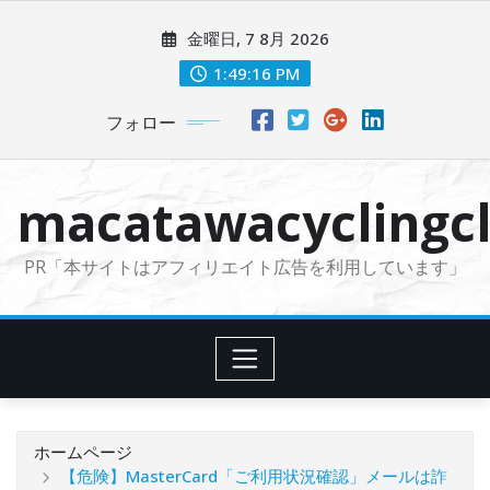
コ
金曜日, 7 8月 2026
ン
テ
1:49:18 PM
ン
フォロー
ツ
に
ス
macatawacyclingcl
キ
ッ
PR「本サイトはアフィリエイト広告を利用しています」
プ
ホームページ
【危険】MasterCard「ご利用状況確認」メールは詐