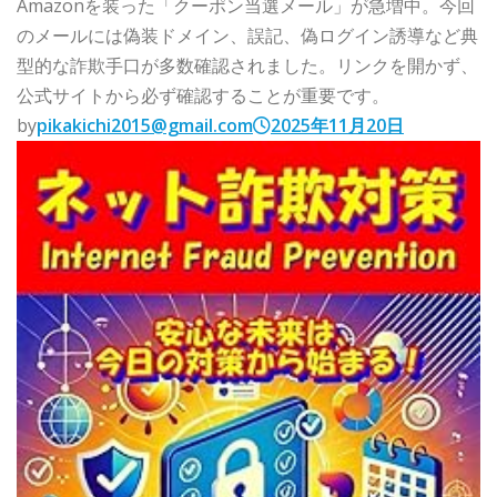
Amazonを装った「クーポン当選メール」が急増中。今回
のメールには偽装ドメイン、誤記、偽ログイン誘導など典
型的な詐欺手口が多数確認されました。リンクを開かず、
公式サイトから必ず確認することが重要です。
by
pikakichi2015@gmail.com
2025年11月20日