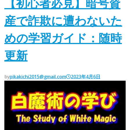
【初心者必見】暗号資
産で詐欺に遭わないた
めの学習ガイド：随時
更新
by
pikakichi2015@gmail.com
2023年4月6日