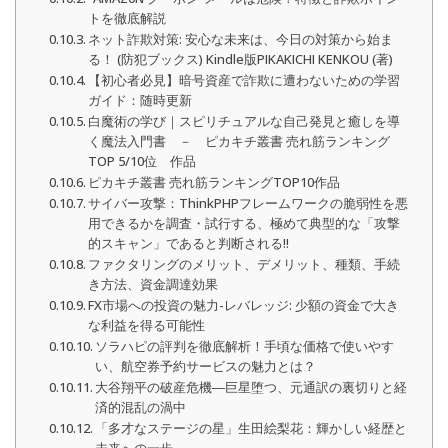
トを徹底解説
ネット詐欺対策: 安心な未来は、今日の対策から始ま
る！ (防犯ブックス) Kindle版PIKAKICHI KENKOU (著)
【初心者必見】暗号資産で詐欺に遭わないための学習
ガイド：随時更新
白魔術の学び｜スピリチュアルな自己発見と癒しを導
く魔法入門書 － ピカキチ叢書 売れ筋ランキング
TOP 5/10位 作品
ピカキチ叢書 売れ筋ランキングTOP10作品
サイバー攻撃：ThinkPHPフレームワークの脆弱性を悪
用できるかを調査・試行する、極めて典型的な「攻撃
的スキャン」であると判断される!!
ファクタリングのメリット、デメリット、種類、手続
き方法、資金調達効果
FX市場への投資の魅力-レバレッジ: 少額の資金で大き
な利益を得る可能性
ソラハピの評判を徹底解析！手頃な価格で使いやす
い、航空券予約サービスの魅力とは？
大谷翔平の破産危機―巨星堕つ、元通訳の裏切りと経
済的混乱の渦中
「多才なステージの星」生田絵梨花：輝かしい経歴と