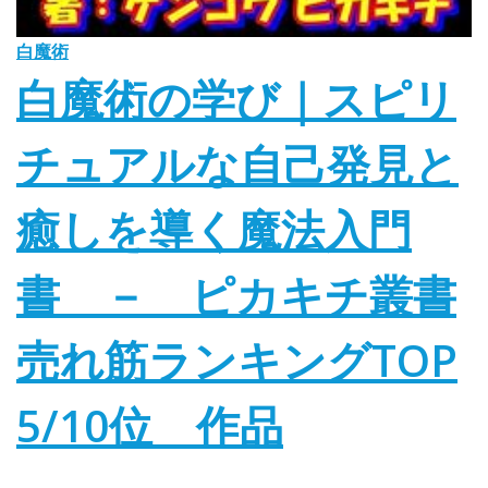
白魔術
白魔術の学び｜スピリ
チュアルな自己発見と
癒しを導く魔法入門
書 － ピカキチ叢書
売れ筋ランキングTOP
5/10位 作品