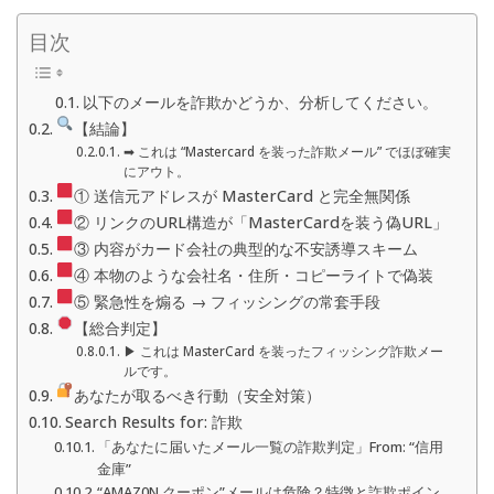
目次
以下のメールを詐欺かどうか、分析してください。
【結論】
➡ これは “Mastercard を装った詐欺メール” でほぼ確実
にアウト。
① 送信元アドレスが MasterCard と完全無関係
② リンクのURL構造が「MasterCardを装う偽URL」
③ 内容がカード会社の典型的な不安誘導スキーム
④ 本物のような会社名・住所・コピーライトで偽装
⑤ 緊急性を煽る → フィッシングの常套手段
【総合判定】
▶ これは MasterCard を装ったフィッシング詐欺メー
ルです。
あなたが取るべき行動（安全対策）
Search Results for: 詐欺
「あなたに届いたメール一覧の詐欺判定」From: “信用
金庫”
“AMAZ0N クーポン”メールは危険？特徴と詐欺ポイン