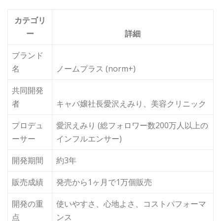
カテゴリ
ー
詳細
ブランド
名
ノームプラス (norm+)
共同開発
者
キャバ嬢社長愛沢えみり、美容クリニック
プロデュ
愛沢えみり (総フォロワー数200万人以上の
ーサー
インフルエンサー)
開発期間
約3年
販売成績
発売から1ヶ月で1万個販売
開発の重
使いやすさ、心地よさ、コストパフォーマ
点
ンス