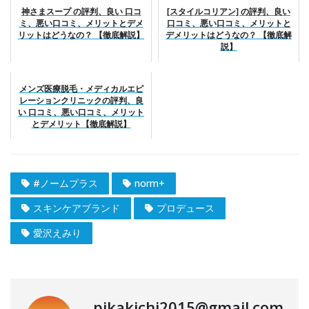
神さまスープ の評判、良い 口コ
[スタイルコリアン] の評判、良い
ミ、悪い口コミ、メリットとデメ
口コミ、悪い口コミ、メリットと
リットはどうなの？ 【徹底解説】
デメリットはどうなの？ 【徹底解
説】
メンズ医療脱毛・メディカルエピ
レーションクリニックの評判、良
い 口コミ、悪い口コミ、メリット
とデメリット【徹底解説】
#ノームプラス
norm+
スキンケアブランド
プロデュース
愛沢えみり
pikakichi2015@gmail.com