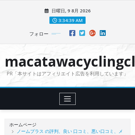
コ
日曜日, 9 8月 2026
ン
テ
3:34:41 AM
ン
フォロー
ツ
に
ス
macatawacyclingcl
キ
ッ
PR「本サイトはアフィリエイト広告を利用しています」
プ
ホームページ
ノームプラス の評判、良い 口コミ、悪い口コミ、メ