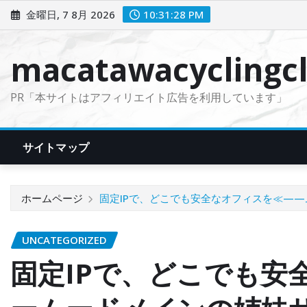
コ
金曜日, 7 8月 2026
10:31:29 PM
ン
テ
macatawacyclingcl
ン
ツ
PR「本サイトはアフィリエイト広告を利用しています」
に
ス
キ
サイトマップ
ッ
プ
ホームページ
固定IPで、どこでも安全なオフィスを≪—
UNCATEGORIZED
固定IPで、どこでも安