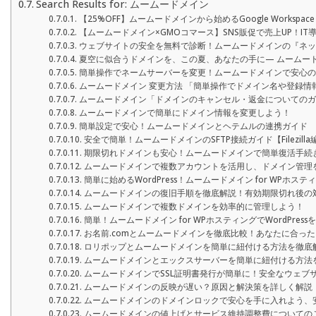
Search Results for: ムームードメイン
【25%OFF】ムームードメインから始めるGoogle Works
【ムームードメイン×GMOコマース】SNS販促で売上UP！IT
ウェブサイトの安全を無料で診断！ムームードメインの『ネッ
夏空に似合うドメインを、この夏、あなたの手に— ムームー
簡単操作でネームサーバーを変更！ムームードメインで安心の
ムームードメイン 変更方法 「簡単操作でドメイン名や登録情
ムームードメイン「ドメインのキャンセル・返金についてのガ
ムームードメインで簡単にドメイン情報を変更しよう！
簡単設定で安心！ムームードメインとヘテムルの連携ガイド
安全で簡単！ムームードメインのSFTP接続ガイド【Filezilla
期限切れドメインも安心！ムームードメインで簡単復活手続
ムームードメインで複数アカウントを活用し、ドメイン管理
簡単に始めるWordPress！ムームードメイン for WPホス
ムームードメインの復旧手順を徹底解説！有効期限切れ後の
ムームードメインで複数ドメインを効率的に管理しよう！
簡単！ムームードメイン for WPホスティングでWordPres
お名前.comとムームードメインを徹底比較！あなたに合っ
ロリポップとムームードメインを簡単に紐付ける方法を徹底
ムームードメインとエックスサーバーを簡単に紐付ける方法
ムームードメインでSSL証明書発行が簡単に！安全なウェブ
ムームードメインの反映が遅い？原因と解決策を詳しく解説
ムームードメインのドメインロックで安心を手に入れよう、
ムームードメインの値上げとサービス維持調整費についての