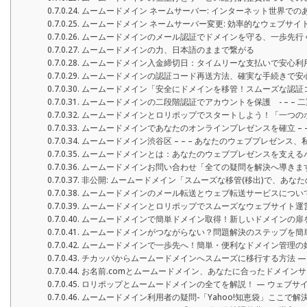
ムームードメイン ネームサーバー: インターネット世界で
ムームードメイン ネームサーバー変更: 効率的なウェブサイ
ムームードメインのメール認証でドメインを守る、一歩先行
ムームードメインの力、日本語のままで繋がる
ムームードメイン入金締切日：タイムリーな支払いで安心利
ムームードメインの認証コード再送方法、確実な手続きで安
ムームードメイン「安全にドメインを移管！スムーズな認証
ムームードメインの二段階認証でアカウントを保護 - – – 
ムームードメインとロリポップでスタートしよう！「一つの
ムームードメインであなたのオンラインプレゼンスを確立 – –
ムームードメイン渋谷区 – – – あなたのウェブプレゼンス
ムームードメインとは：あなたのウェブプレゼンスを支える
ムームードメインお問い合わせ「全ての疑問を解決へ導きます 」
非公開: ムームードメイン「スムーズな移管(移出)で、あな
ムームードメインのメール転送とウェブ転送サービスについ
ムームードメインとロリポップでスムーズなウェブサイト運営
ムームードメインで簡単ドメイン取得！新しいドメインの扉
ムームードメインがつながらない？問題解決のステップを簡
ムームードメインで一歩先へ！簡単・便利なドメイン管理の
チカッパからムームードメインへスムーズに移行する方法 — 
お名前.comとムームードメイン、あなたに合ったドメインサ
ロリポップとムームードメインの全てを解説！ — ウェブサ
ムームードメイン利用者の疑問-「Yahoo!知恵袋」ここで解