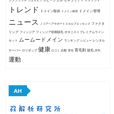
セキュリティ
スピークエル
デメリット
シンプリッチ
ジェネオン
トレンド
ドメイン管理
ドメイン取得
ドメイン移管
ニュース
ファクタ
ノコアヘアサポートスカルプエッセンス
リング
フィンジア初期脱毛
ボタニストプレミアムライン
フィンジア
ムームードメイン
セット
ランキング
レビュー
レンタル
健康
育毛剤
脱毛
ロリポップ
比較
サーバー
口コミ
評判
育毛
運動
AH