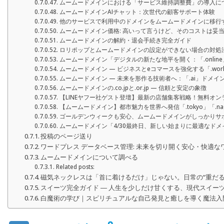
ムームードメインにおける「サービス維持調整費」の導入に
ムームードメインAIチャット：次世代の顧客サポート体験
他のサービスで利用中のドメインをムームードメインに移行
ムームードメイン価格: 高いって言うけど、そのコストは妥
ムームードメインの解約・退会手続き完全ガイド
ロリポップとムームードメインの設定ができない場合の対処
ムームードメイン「デジタルの新たな地平を開く：「.onli
ムームードメイン — ビジネスとeコマースを強化する「.work
ムームードメイン — 未来を形作る技術者へ：「.ai」ドメ
ムームードメインの.co.jpと.or.jp — 信頼と安定の象徴
【LINEヤフー社ゲスト登壇】最新の店舗集客戦略！無料オ
【ムームードメイン】都市魅力を世界へ発信「.tokyo」「.nagoya」
ゴールデンウィークも安心、ムームードメインがしっかりサ
ムームードメイン「4/30最終日、新しい始まりに最適なド
投稿のページ送り
ワードプレス データベース管理: 未来を切り開く安心・快適
ムームードメインについて調べる
Related posts:
磁気ネックレスは「首に着けるだけ」じゃない。日常の“重だる
スイーツ完全ガイド ― 人生を少しだけ甘くする、現代スイーツ
白魔術の学び｜スピリチュアルな自己発見と癒しを導く魔法入門書