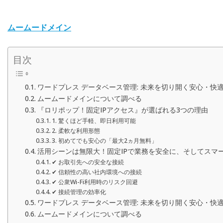
ムームードメイン
目次
ワードプレス データベース管理: 未来を切り開く安心・快
ムームードメインについて調べる
『ロリポップ！固定IPアクセス』が選ばれる3つの理由
1. 驚くほど手軽、即日利用可能
2. 柔軟な利用形態
3. 初めてでも安心の「最大2ヵ月無料」
活用シーンは無限大！固定IPで業務を安全に、そしてスマ
✔ お取引先への安全な接続
✔ 信頼性の高い社内環境への接続
✔ 公衆Wi-Fi利用時のリスク回避
✔ 接続管理の効率化
ワードプレス データベース管理: 未来を切り開く安心・快
ムームードメインについて調べる