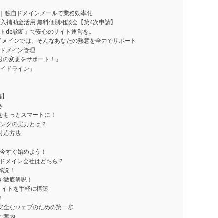
pace｜独自ドメインメールで業務効率化
導入補助金活用 無料個別相談会【第4次申請】
トde診断』で安心のサイト運営を。
ドメインでは、そんなあなたの熱意を全力でサポート
ドメイン管理
報の変更をサポート！」
イドライン」
編】
き
をもっとスマートに！
ティングの実力とは？
対応方法
sを今すぐ始めよう！
たドメイン会社はどちら？
解説！
を徹底解説！
サイトを手軽に構築
！
安全なウェブのための第一歩
ご案内