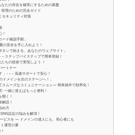
のあなたの存在を確実にするための基盤
ト管理のための完全ガイド
くセキュリティ対策
用
心！
コード確認手順」
二重の安全を手に入れよう！
ボタンで始まる、あなたのウェブサイト」
 – ステップバイステップで簡単登録！
、私たちの技術で実現しよう ！
パートナー
- – – 迅速サポートで安心！
たのドメインを次のステージへ！」
てスムーズなコミュニケーション— 簡単操作で効率化！
- 一緒に使えばもっと便利！
を開く！
単解説！
始め方
DNS設定の悩みを解消！
ービスを — ドメインの達人にも、初心者にも
イト運営の要
決！