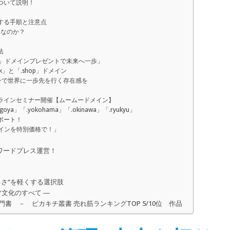
ついて説明！
する手順と注意点
当なのか？
法
ne」ドメインプレゼントで未来へ一歩」
」と「.shop」ドメイン
インで世界に一歩先を行く存在感を
ンラインセミナー開催【ムームードメイン】
「.yokohama」「.okinawa」「.ryukyu」
ポート！
メインを特別価格で！」
なワードプレス運営！
さ”を軽くする選択肢
文化のすべて ―
 － ピカキチ叢書 売れ筋ランキングTOP 5/10位 作品