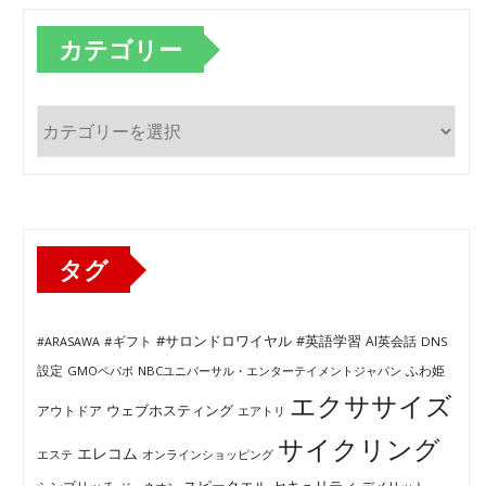
カテゴリー
カ
テ
ゴ
リ
ー
タグ
#サロンドロワイヤル
#英語学習
AI英会話
#ARASAWA
#ギフト
DNS
ふわ姫
設定
GMOペパボ
NBCユニバーサル・エンターテイメントジャパン
エクササイズ
ウェブホスティング
アウトドア
エアトリ
サイクリング
エレコム
エステ
オンラインショッピング