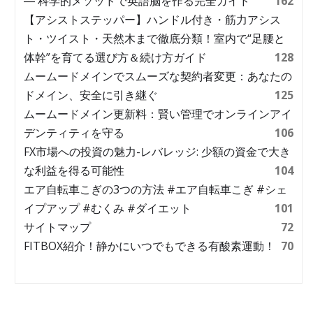
― 科学的メソッドで英語脳を作る完全ガイド
162
【アシストステッパー】ハンドル付き・筋力アシス
ト・ツイスト・天然木まで徹底分類！室内で“足腰と
体幹”を育てる選び方＆続け方ガイド
128
ムームードメインでスムーズな契約者変更：あなたの
ドメイン、安全に引き継ぐ
125
ムームードメイン更新料：賢い管理でオンラインアイ
デンティティを守る
106
FX市場への投資の魅力-レバレッジ: 少額の資金で大き
な利益を得る可能性
104
エア自転車こぎの3つの方法 #エア自転車こぎ #シェ
イプアップ #むくみ #ダイエット
101
サイトマップ
72
FITBOX紹介！静かにいつでもできる有酸素運動！
70