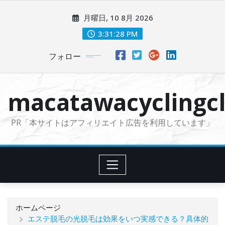
コ
月曜日, 10 8月 2026
ン
テ
3:31:29 PM
ン
フォロー
ツ
に
ス
macatawacyclingcl
キ
ッ
PR「本サイトはアフィリエイト広告を利用しています」
プ
ホームページ
エステ脱毛の光脱毛は効果をいつ実感できる？具体的