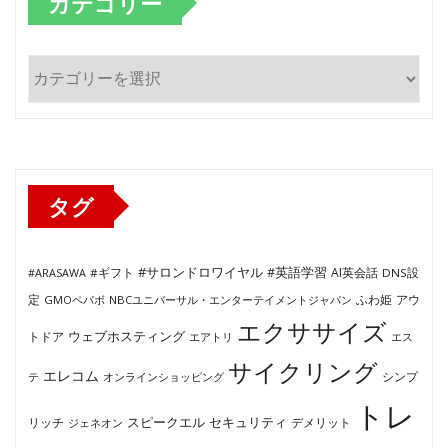
カテゴリー
カ
テ
ゴ
リ
ー
タグ
#サロンドロワイヤル
#英語学習
AI英会話
#ARASAWA
#ギフト
DNS設
ふわ姫
定
GMOペパボ
NBCユニバーサル・エンターテイメントジャパン
アウ
エクササイズ
ウェブホスティング
トドア
エアトリ
エス
サイクリング
エレコム
テ
オンラインショッピング
シンプ
トレ
セキュリティ
スピークエル
デメリット
リッチ
ジェネオン