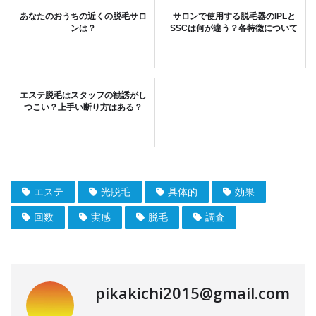
あなたのおうちの近くの脱毛サロ
サロンで使用する脱毛器のIPLと
ンは？
SSCは何が違う？各特徴について
エステ脱毛はスタッフの勧誘がし
つこい？上手い断り方はある？
エステ
光脱毛
具体的
効果
回数
実感
脱毛
調査
pikakichi2015@gmail.com