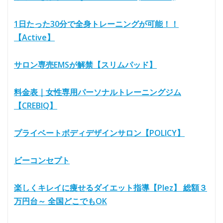
1日たった30分で全身トレーニングが可能！！
【Active】
サロン専売EMSが解禁【スリムパッド】
料金表｜女性専用パーソナルトレーニングジム
【CREBIQ】
プライベートボディデザインサロン【POLICY】
ビーコンセプト
楽しくキレイに痩せるダイエット指導【Plez】 総額３
万円台～ 全国どこでもOK