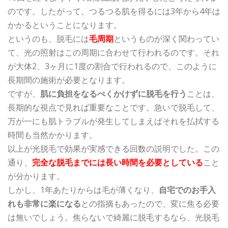
のです。したがって、
つるつる肌を得るには3年から4年は
かかる
ということになります。
というのも、脱毛には
毛周期
というものが深く関わってい
て、光の照射はこの周期に合わせて行われるのです。それ
が大体2、3ヶ月に1度の割合で行われるので、このように
長期間の施術が必要となります。
ですが、
肌に負担をなるべくかけずに脱毛を行う
ことは、
長期的な視点で見れば重要なことです。急いで脱毛して、
万が一にも肌トラブルが発生してしまえばそれを払拭する
時間も当然かかります。
以上が光脱毛で効果が実感できる回数の説明でした。この
通り、
完全な脱毛までには長い時間を必要としている
こと
が分かります。
しかし、1年あたりからは毛が薄くなり、
自宅でのお手入
れも非常に楽になる
との指摘もあったので、変に焦る必要
は無いでしょう。焦らないで綺麗に脱毛するなら、光脱毛