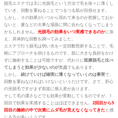
脱毛エステでは主に
光脱毛
という方法で毛を徐々に薄くし
ていき、回数を重ねることでつるつる肌が目指せます。
しかし、その効果がいつから現れて来るのか把握しておか
ないと、夏などの大事な場面に間に合わなくなってしまう
かもしれません。
光脱毛の効果をいつ実感できるのか
に加
え、具体的な回数を調べてみました。
エステで行う脱毛は弱い光を一定回数照射することで、毛
根にアプローチを掛けるものです。肌に大きな負担をかけ
ずに施術することは可能ですが、代わりに
医療脱毛と比べ
てしまうと効果が少ないのが欠点
でもあります。
しかし、
続けていけば確実に薄くなっていくのは事実
で、
回数を重ねなければいけないというだけです。さて、肝心
の光脱毛ですがまず前提に個人差があります。
そして毛の濃さなどでも効果が変動してくるのですが、1
回目で効果を実感することはほぼできません。
2回目から5
回目の施術の中で次第にムダ毛が見えなくなってきた
と感
じる方が多いようです。