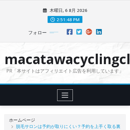
コ
木曜日, 6 8月 2026
ン
テ
2:51:49 PM
ン
フォロー
ツ
に
ス
macatawacyclingcl
キ
ッ
PR「本サイトはアフィリエイト広告を利用しています」
プ
ホームページ
脱毛サロンは予約が取りにくい？予約を上手く取る裏