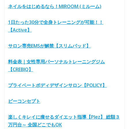
ネイルをはじめるなら！MIROOM (ミルーム)
1日たった30分で全身トレーニングが可能！！
【Active】
サロン専売EMSが解禁【スリムパッド】
料金表｜女性専用パーソナルトレーニングジム
【CREBIQ】
プライベートボディデザインサロン【POLICY】
ビーコンセプト
楽しくキレイに痩せるダイエット指導【Plez】 総額３
万円台～ 全国どこでもOK