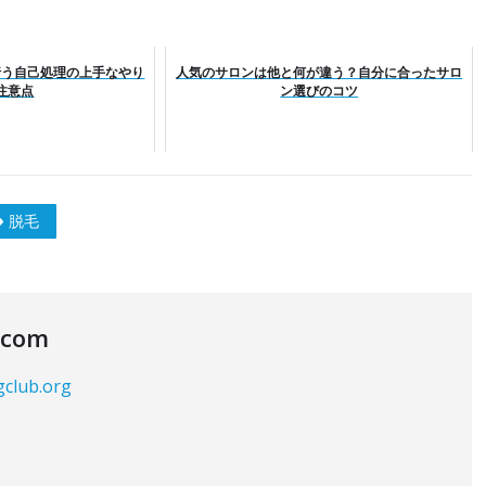
行う自己処理の上手なやり
人気のサロンは他と何が違う？自分に合ったサロ
注意点
ン選びのコツ
脱毛
.com
gclub.org