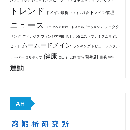
セキュリティ
スピークエル
デメリット
シンプリッチ
ジェネオン
トレンド
ドメイン管理
ドメイン取得
ドメイン移管
ニュース
ファクタ
ノコアヘアサポートスカルプエッセンス
リング
フィンジア初期脱毛
ボタニストプレミアムライン
フィンジア
ムームードメイン
セット
ランキング
レビュー
レンタル
健康
育毛剤
脱毛
ロリポップ
比較
サーバー
口コミ
評判
育毛
運動
AH