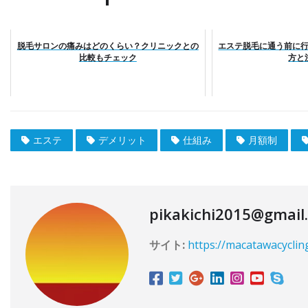
脱毛サロンの痛みはどのくらい？クリニックとの
エステ脱毛に通う前に
比較もチェック
方と
エステ
デメリット
仕組み
月額制
pikakichi2015@gmail
サイト:
https://macatawacyclin