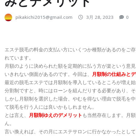
みとデメリット
pikakichi2015@gmail.com
3月 28, 2023
0
エステ脱毛の料金の支払い方
にいくつか種類があるのをご存
れています。
月額のように決められた額を定期的に払う方が楽という意見
いきれない側面があるのです。今回は、
月額制の仕組みとデ
最近の脱毛エステでは
月額制
を導入しているところが増え始
分割制ですと、時にはローンを組んだりする必要があり、そ
しかし月額制を選択した場合、やむを得ない理由で脱毛を中
て脱毛を行う人には良いかもしれません。
とは言え、
月額制ゆえのデメリット
も当然存在します。月額
ん。
言い換えれば、
その月にエステサロンに行かなかったとして