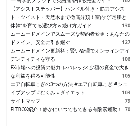
― 科学的メソッドで英語脳を作る完全ガイド
162
【アシストステッパー】ハンドル付き・筋力アシス
ト・ツイスト・天然木まで徹底分類！室内で“足腰と
体幹”を育てる選び方＆続け方ガイド
130
ムームードメインでスムーズな契約者変更：あなたの
ドメイン、安全に引き継ぐ
127
ムームードメイン更新料：賢い管理でオンラインアイ
デンティティを守る
106
FX市場への投資の魅力-レバレッジ: 少額の資金で大き
な利益を得る可能性
105
エア自転車こぎの3つの方法 #エア自転車こぎ #シェ
イプアップ #むくみ #ダイエット
103
サイトマップ
79
FITBOX紹介！静かにいつでもできる有酸素運動！
70