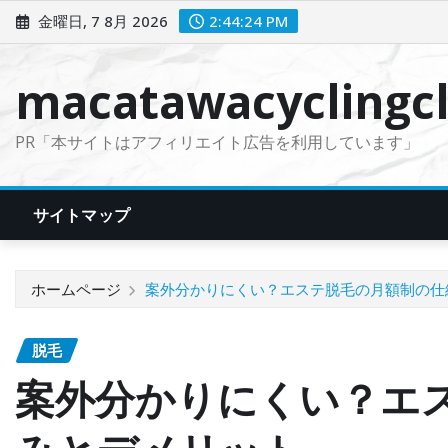
コ
金曜日, 7 8月 2026
2:44:25 PM
ン
テ
macatawacyclingcl
ン
ツ
PR「本サイトはアフィリエイト広告を利用しています」
に
ス
キ
サイトマップ
ッ
プ
ホームページ
案外分かりにくい？エステ脱毛の月額制の仕
脱毛
案外分かりにくい？エ