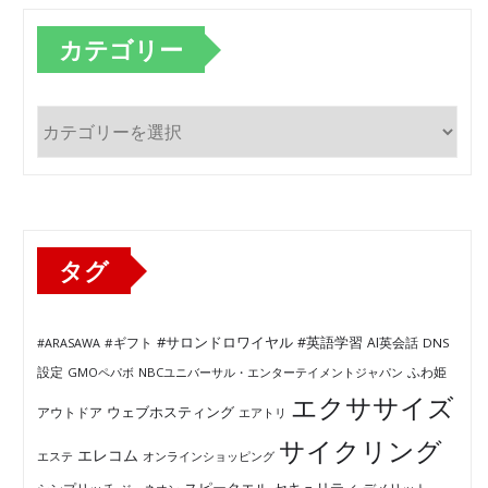
カテゴリー
カ
テ
ゴ
リ
ー
タグ
#サロンドロワイヤル
#英語学習
AI英会話
#ARASAWA
#ギフト
DNS
ふわ姫
設定
GMOペパボ
NBCユニバーサル・エンターテイメントジャパン
エクササイズ
ウェブホスティング
アウトドア
エアトリ
サイクリング
エレコム
エステ
オンラインショッピング