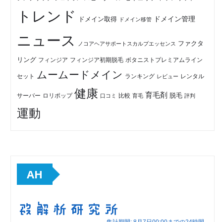
トレンド
ドメイン管理
ドメイン取得
ドメイン移管
ニュース
ファクタ
ノコアヘアサポートスカルプエッセンス
リング
フィンジア初期脱毛
ボタニストプレミアムライン
フィンジア
ムームードメイン
セット
ランキング
レビュー
レンタル
健康
育毛剤
脱毛
ロリポップ
比較
サーバー
口コミ
評判
育毛
運動
AH