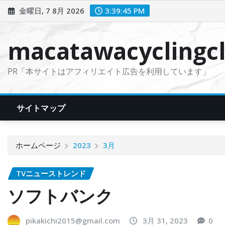
コ
金曜日, 7 8月 2026
3:39:46 PM
ン
テ
macatawacyclingcl
ン
ツ
PR「本サイトはアフィリエイト広告を利用しています」
に
ス
キ
サイトマップ
ッ
プ
ホームページ
2023
3月
TVニューストレンド
ソフトバンク
pikakichi2015@gmail.com
3月 31, 2023
0