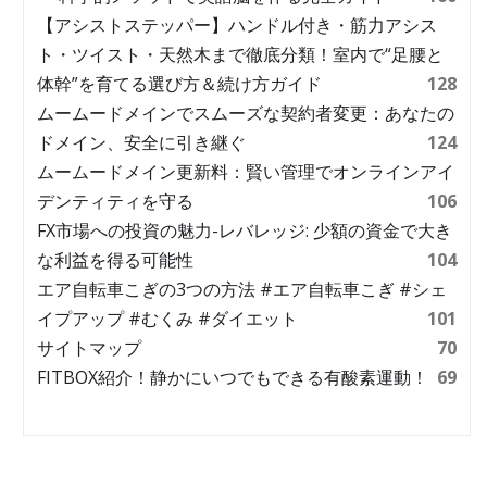
【アシストステッパー】ハンドル付き・筋力アシス
ト・ツイスト・天然木まで徹底分類！室内で“足腰と
体幹”を育てる選び方＆続け方ガイド
128
ムームードメインでスムーズな契約者変更：あなたの
ドメイン、安全に引き継ぐ
124
ムームードメイン更新料：賢い管理でオンラインアイ
デンティティを守る
106
FX市場への投資の魅力-レバレッジ: 少額の資金で大き
な利益を得る可能性
104
エア自転車こぎの3つの方法 #エア自転車こぎ #シェ
イプアップ #むくみ #ダイエット
101
サイトマップ
70
FITBOX紹介！静かにいつでもできる有酸素運動！
69