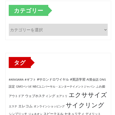
カテゴリー
カ
テ
ゴ
リ
ー
タグ
#サロンドロワイヤル
#英語学習
AI英会話
#ARASAWA
#ギフト
DNS
ふわ姫
設定
GMOペパボ
NBCユニバーサル・エンターテイメントジャパン
エクササイズ
ウェブホスティング
アウトドア
エアトリ
サイクリング
エレコム
エステ
オンラインショッピング
セキュリティ
スピークエル
デメリット
シンプリッチ
ジェネオン