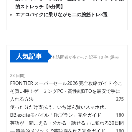
的ストレッチ【6分間】
エアロバイクに乗りながら二の腕筋トレ3選
人気記事
最も訪問者が多かった記事 10 件 (過去
28 日間)
FRONTIER スーパーセール2026 完全攻略ガイド 今こ
そ買い時！ゲーミングPC・高性能BTOを最安で手に
入れる方法
275
使った分だけ支払う、いちばん賢いスマホ代。
BB.exciteモバイル「Fitプラン」完全ガイド
180
英語が「聞こえる・分かる・話せる」に変わる30日間
― 科学的メソッドで英語脳を作る完全ガイド
160