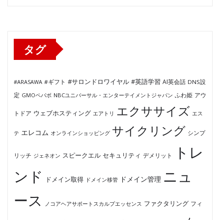
ゴ
リ
ー
タグ
#サロンドロワイヤル
#英語学習
AI英会話
#ARASAWA
#ギフト
DNS設
ふわ姫
定
GMOペパボ
NBCユニバーサル・エンターテイメントジャパン
アウ
エクササイズ
ウェブホスティング
トドア
エアトリ
エス
サイクリング
エレコム
テ
オンラインショッピング
シンプ
トレ
セキュリティ
スピークエル
デメリット
リッチ
ジェネオン
ンド
ニュ
ドメイン管理
ドメイン取得
ドメイン移管
ース
ファクタリング
ノコアヘアサポートスカルプエッセンス
フィ