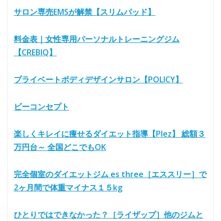
サロン専売EMSが解禁【スリムパッド】
料金表｜女性専用パーソナルトレーニングジム
【CREBIQ】
プライベートボディデザインサロン【POLICY】
ビーコンセプト
楽しくキレイに痩せるダイエット指導【Plez】 総額３
万円台～ 全国どこでもOK
完全個室のダイエットジム es three［エススリー］で
2ヶ月間で体重マイナス１５kg
ひとりではできなかった？［ライザップ］他のジムと