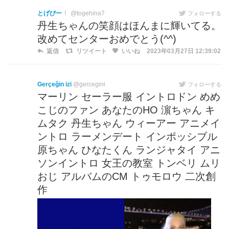
とげぴー
@togehina7
フォローする
丹生ちゃんの笑顔はほんまに輝いてる。
改めてセンターおめでとう(^^)
返信
リツイート
いいね
2023年03月27日 12:39:02
Gerçeğin izi
@gercegini
フォローする
マーリン セーラー服 イントロドン めめ
こじのファン あなたのHO 濵ちゃん キ
ムタク 丹生ちゃん ウィーアー アニメイ
ントロ ラーメンデート インポッシブル
原ちゃん ひなたくん ランジャタイ アニ
ソンイントロ 女王の教室 トンベリ ムリ
おじ アルバムのCM トゥモロウ 二次創
作