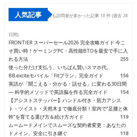
人気記事
最も訪問者が多かった記事 10 件 (過去 28
日間)
FRONTIER スーパーセール2026 完全攻略ガイド 今こ
そ買い時！ゲーミングPC・高性能BTOを最安で手に入
れる方法
255
使った分だけ支払う、いちばん賢いスマホ代。
BB.exciteモバイル「Fitプラン」完全ガイド
156
英語が「聞こえる・分かる・話せる」に変わる30日間
― 科学的メソッドで英語脳を作る完全ガイド
154
【アシストステッパー】ハンドル付き・筋力アシス
ト・ツイスト・天然木まで徹底分類！室内で“足腰と体
幹”を育てる選び方＆続け方ガイド
119
ムームードメインでスムーズな契約者変更：あなたの
ドメイン、安全に引き継ぐ
118