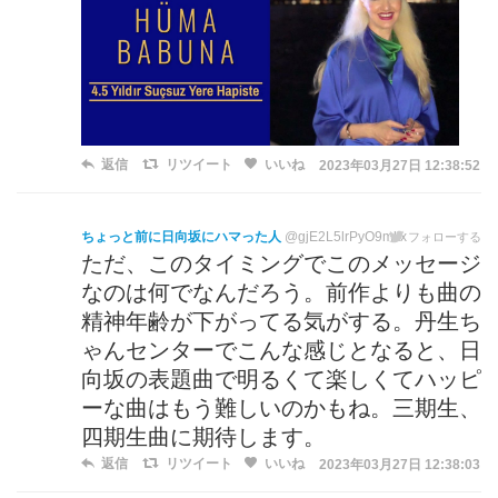
返信
リツイート
いいね
2023年03月27日 12:38:52
ちょっと前に日向坂にハマった人
@gjE2L5lrPyO9mkx
フォローする
ただ、このタイミングでこのメッセージ
なのは何でなんだろう。前作よりも曲の
精神年齢が下がってる気がする。丹生ち
ゃんセンターでこんな感じとなると、日
向坂の表題曲で明るくて楽しくてハッピ
ーな曲はもう難しいのかもね。三期生、
四期生曲に期待します。
返信
リツイート
いいね
2023年03月27日 12:38:03