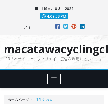
コ
月曜日, 10 8月 2026
ン
テ
4:09:54 PM
ン
フォロー
ツ
に
ス
macatawacyclingcl
キ
ッ
PR「本サイトはアフィリエイト広告を利用しています」
プ
ホームページ
丹生ちゃん