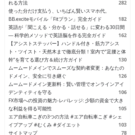
れる方法
282
使った分だけ支払う、いちばん賢いスマホ代。
BB.exciteモバイル「Fitプラン」完全ガイド
182
英語が「聞こえる・分かる・話せる」に変わる30日間
― 科学的メソッドで英語脳を作る完全ガイド
162
【アシストステッパー】ハンドル付き・筋力アシス
ト・ツイスト・天然木まで徹底分類！室内で“足腰と体
幹”を育てる選び方＆続け方ガイド
130
ムームードメインでスムーズな契約者変更：あなたの
ドメイン、安全に引き継ぐ
126
ムームードメイン更新料：賢い管理でオンラインアイ
デンティティを守る
106
FX市場への投資の魅力-レバレッジ: 少額の資金で大き
な利益を得る可能性
105
エア自転車こぎの3つの方法 #エア自転車こぎ #シェ
イプアップ #むくみ #ダイエット
103
サイトマップ
78