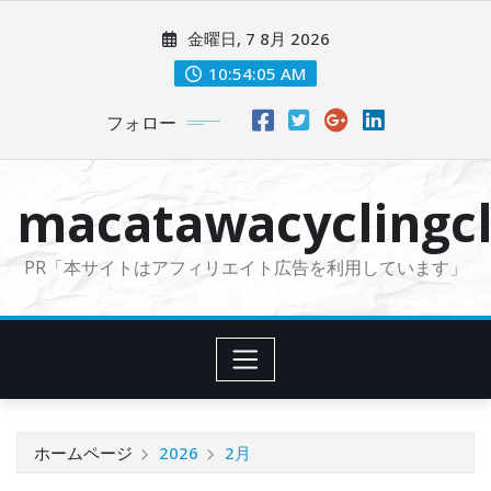
コ
金曜日, 7 8月 2026
ン
テ
10:54:07 AM
ン
フォロー
ツ
に
ス
macatawacyclingcl
キ
ッ
PR「本サイトはアフィリエイト広告を利用しています」
プ
ホームページ
2026
2月