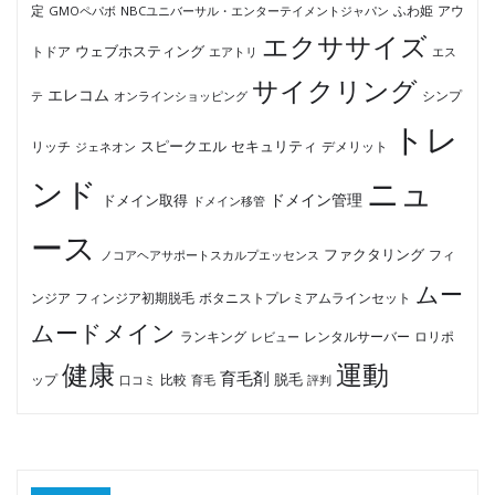
ふわ姫
定
GMOペパボ
NBCユニバーサル・エンターテイメントジャパン
アウ
エクササイズ
ウェブホスティング
トドア
エアトリ
エス
サイクリング
エレコム
テ
オンラインショッピング
シンプ
トレ
セキュリティ
スピークエル
デメリット
リッチ
ジェネオン
ンド
ニュ
ドメイン管理
ドメイン取得
ドメイン移管
ース
ファクタリング
ノコアヘアサポートスカルプエッセンス
フィ
ムー
フィンジア初期脱毛
ボタニストプレミアムラインセット
ンジア
ムードメイン
ロリポ
ランキング
レビュー
レンタルサーバー
健康
運動
育毛剤
脱毛
ップ
比較
口コミ
評判
育毛