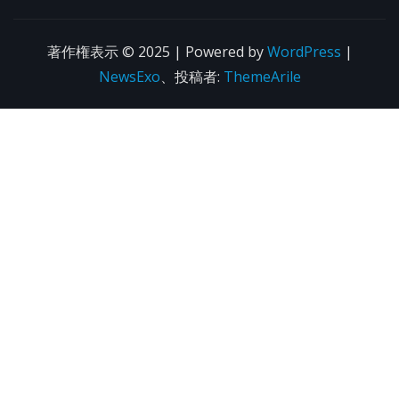
著作権表示 © 2025 | Powered by
WordPress
|
NewsExo
、投稿者:
ThemeArile