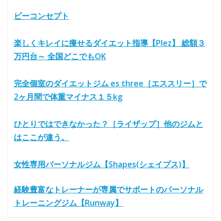
ビーコンセプト
楽しくキレイに痩せるダイエット指導【Plez】 総額３
万円台～ 全国どこでもOK
完全個室のダイエットジム es three［エススリー］で
2ヶ月間で体重マイナス１５kg
ひとりではできなかった？［ライザップ］他のジムと
はここが違う。
女性専用パーソナルジム【Shapes(シェイプス)】
経験豊富なトレーナーが専属でサポートのパーソナル
トレーニングジム【Runway】