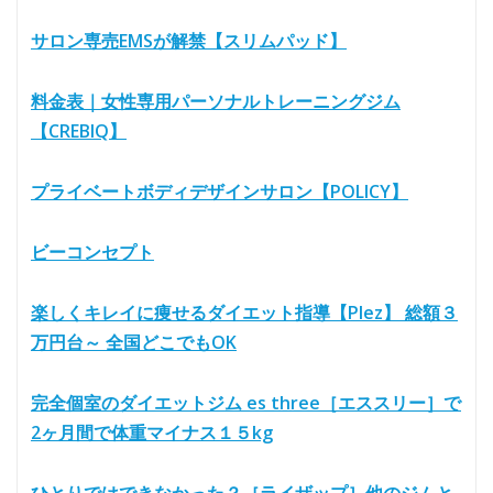
サロン専売EMSが解禁【スリムパッド】
料金表｜女性専用パーソナルトレーニングジム
【CREBIQ】
プライベートボディデザインサロン【POLICY】
ビーコンセプト
楽しくキレイに痩せるダイエット指導【Plez】 総額３
万円台～ 全国どこでもOK
完全個室のダイエットジム es three［エススリー］で
2ヶ月間で体重マイナス１５kg