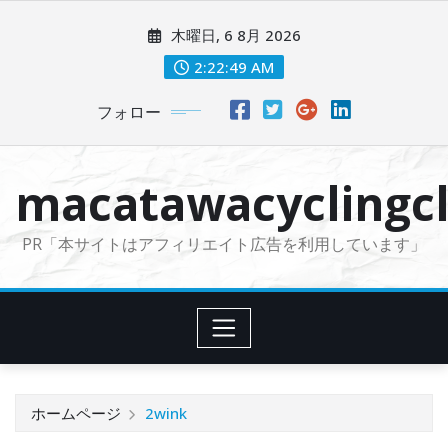
コ
木曜日, 6 8月 2026
ン
テ
2:22:50 AM
ン
フォロー
ツ
に
ス
macatawacyclingcl
キ
ッ
PR「本サイトはアフィリエイト広告を利用しています」
プ
ホームページ
2wink