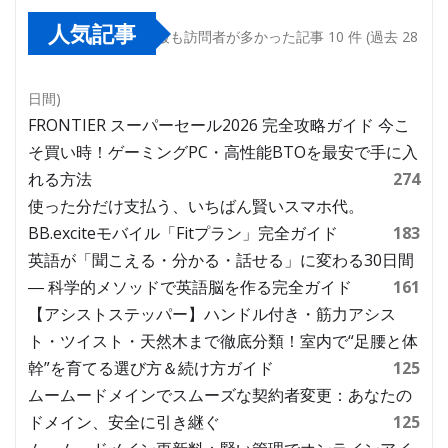
人気記事
最も訪問者が多かった記事 10 件 (過去 28
日間)
FRONTIER スーパーセール2026 完全攻略ガイド 今こ
そ買い時！ゲーミングPC・高性能BTOを最安で手に入
れる方法
274
使った分だけ支払う、いちばん賢いスマホ代。
BB.exciteモバイル「Fitプラン」完全ガイド
183
英語が「聞こえる・分かる・話せる」に変わる30日間
― 科学的メソッドで英語脳を作る完全ガイド
161
【アシストステッパー】ハンドル付き・筋力アシス
ト・ツイスト・天然木まで徹底分類！室内で“足腰と体
幹”を育てる選び方＆続け方ガイド
125
ムームードメインでスムーズな契約者変更：あなたの
ドメイン、安全に引き継ぐ
125