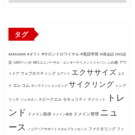
テ
ゴ
リ
ー
タグ
#サロンドロワイヤル
#英語学習
AI英会話
#ARASAWA
#ギフト
DNS設
ふわ姫
定
GMOペパボ
NBCユニバーサル・エンターテイメントジャパン
アウ
エクササイズ
ウェブホスティング
トドア
エアトリ
エス
サイクリング
エレコム
テ
オンラインショッピング
シンプ
トレ
セキュリティ
スピークエル
デメリット
リッチ
ジェネオン
ンド
ニュ
ドメイン管理
ドメイン取得
ドメイン移管
ース
ファクタリング
ノコアヘアサポートスカルプエッセンス
フィ