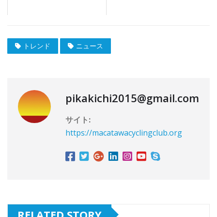
トレンド
ニュース
pikakichi2015@gmail.com
サイト:
https://macatawacyclingclub.org
RELATED STORY