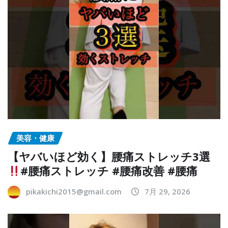
美容・健康
【ヤバいほど効く】腰痛ストレッチ3選
#腰痛ストレッチ #腰痛改善 #腰痛
pikakichi2015@gmail.com
7月 29, 2026