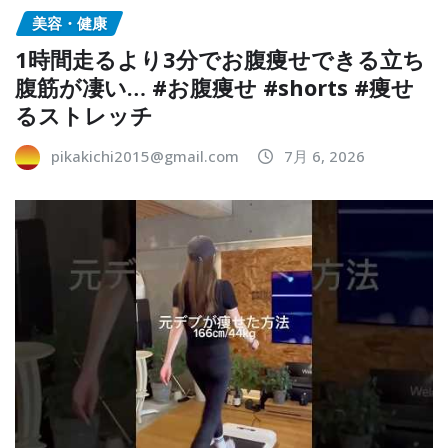
美容・健康
1時間走るより3分でお腹痩せできる立ち
腹筋が凄い… #お腹痩せ #shorts #痩せ
るストレッチ
pikakichi2015@gmail.com
7月 6, 2026