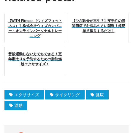
【WITH Fitness（ウィズフィット
【ひざ軟骨が再生？】変形性の膝
ネス）】株式会社ウィズカンパニ
関節症でお悩みの方に朗報！超簡
ー・オンラインパーソナルトレー
単足振りするだけ！
ニング
普段運動しない方でもできる！更
年期太りを予防するための脂肪燃
焼エクササイズ！
エクササイズ
サイクリング
健康
運動