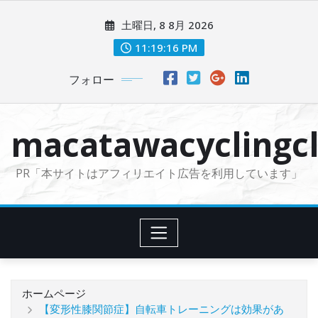
コ
土曜日, 8 8月 2026
ン
テ
11:19:18 PM
ン
フォロー
ツ
に
ス
macatawacyclingcl
キ
ッ
PR「本サイトはアフィリエイト広告を利用しています」
プ
ホームページ
【変形性膝関節症】自転車トレーニングは効果があ