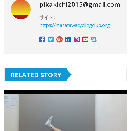
pikakichi2015@gmail.com
サイト:
https://macatawacyclingclub.org
RELATED STORY