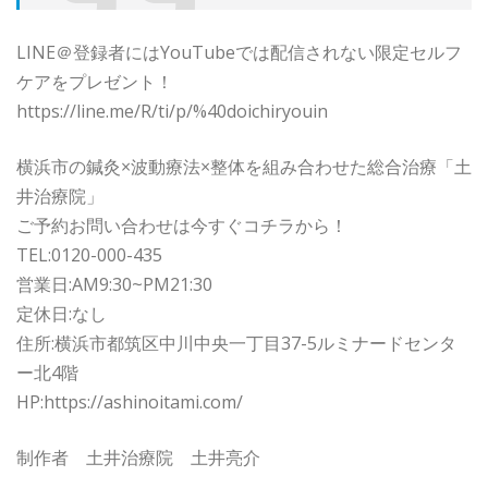
LINE＠登録者にはYouTubeでは配信されない限定セルフ
ケアをプレゼント！
https://line.me/R/ti/p/%40doichiryouin
横浜市の鍼灸×波動療法×整体を組み合わせた総合治療「土
井治療院」
ご予約お問い合わせは今すぐコチラから！
TEL:0120-000-435
営業日:AM9:30~PM21:30
定休日:なし
住所:横浜市都筑区中川中央一丁目37-5ルミナードセンタ
ー北4階
HP:https://ashinoitami.com/
制作者 土井治療院 土井亮介