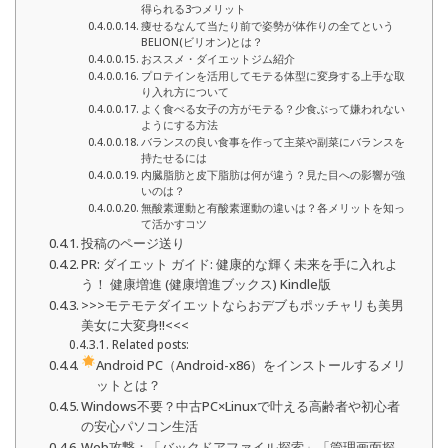
得られる3つメリット
痩せるなんて当たり前で姿勢が体作りの全てという
BELION(ビリオン)とは？
おススメ・ダイエットジム紹介
プロテインを活用してモテる体型に変身する上手な取
り入れ方について
よく食べる女子の方がモテる？少食ぶって嫌われない
ようにする方法
バランスの良い食事を作って主菜や副菜にバランスを
持たせるには
内臓脂肪と皮下脂肪は何が違う？見た目への影響が強
いのは？
無酸素運動と有酸素運動の違いは？各メリットを知っ
て活かすコツ
投稿のページ送り
PR: ダイエット ガイド: 健康的な輝く未来を手に入れよ
う！ 健康増進 (健康増進ブックス) Kindle版
>>>モテモテダイエットならおデブもポッチャリも美男
美女に大変身!!<<<
Related posts:
Android PC（Android-x86）をインストールするメリ
ットとは？
Windows不要？中古PC×Linuxで叶える高齢者や初心者
の安心パソコン生活
Web攻撃：「バックドアファイル探索」「管理画面探