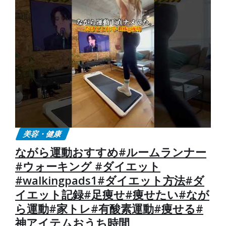
美容・健康
ながら運動おすすめ#ルームランナー
#ウォーキング #ダイエット
#walkingpads1#ダイエット方法#ダ
イエット記録#足痩せ#痩せたい#なが
ら運動#家トレ#有酸素運動#痩せる#
神アイテムおうち時間