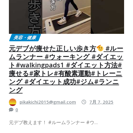
美容・健康
元デブが痩せた正しい歩き方
#ルー
ムランナー #ウォーキング #ダイエッ
ト#walkingpads1 #ダイエット方法#
痩せる#家トレ#有酸素運動#トレーニ
ング #ダイエット成功#ジム#ランニ
ング
pikakichi2015@gmail.com
7月 7, 2025
0
元デブ教えます！ #ルームランナー #ウ…