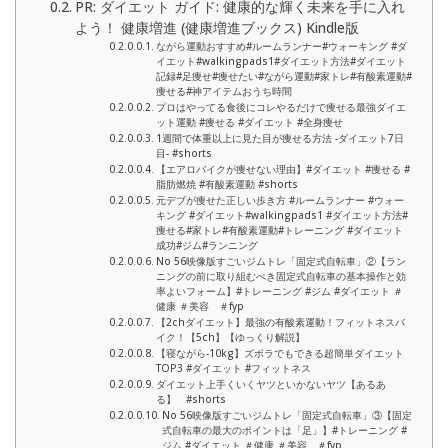
PR: ダイエット ガイド: 健康的な輝く未来を手に入れ
よう！ 健康増進 (健康増進ブックス) Kindle版
ながら運動おすすめ#ルームランナー#ウォーキング #ダ
イエット#walkingpads1#ダイエット方法#ダイエット
記録#足痩せ#痩せたい#ながら運動#家トレ#有酸素運動#
痩せる#神アイテムおうち時間
プロはやってる食後にコレやるだけで痩せる最強ダイエ
ット運動 #痩せる #ダイエット #全身痩せ
1週間で体重以上に見た目が痩せる方法 -ダイエット7日
目- #shorts
【エアロバイクが痩せない理由】#ダイエット #痩せる #
脂肪燃焼 #有酸素運動 #shorts
元デブが痩せた正しい歩き方 #ルームランナー #ウォー
キング #ダイエット#walkingpads1 #ダイエット方法#
痩せる#家トレ#有酸素運動#トレーニング #ダイエット
成功#ジム#ランニング
No 56映像版すごいジムトレ「固定式自転車」②【ラン
ニングの前に取り組むべき固定式自転車の基本操作と効
率よいフォーム】#トレーニング #ジム #ダイエット ＃
健康 ＃美容 ＃fyp
【2chダイエット】最強の有酸素運動！フィットネスバ
イク！【5ch】【ゆっくり解説】
【寝ながら-10kg】ズボラでもできる超簡単ダイエット
TOP3 #ダイエット #フィットネス
ダイエット上手くいくヤツといかないヤツ【あるあ
る】 #shorts
No 56映像版すごいジムトレ「固定式自転車」③【固定
式自転車の最大のポイントは「足」】#トレーニング #
ジム #ダイエット ＃健康 ＃美容 ＃fyp