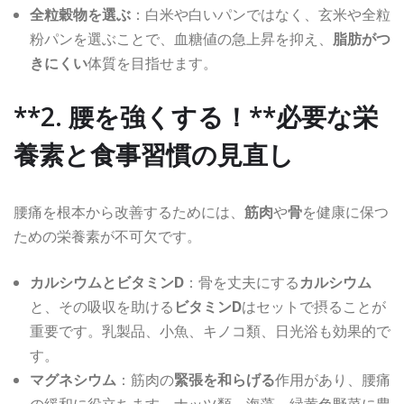
全粒穀物を選ぶ
：白米や白いパンではなく、玄米や全粒
粉パンを選ぶことで、血糖値の急上昇を抑え、
脂肪がつ
きにくい
体質を目指せます。
**2. 腰を強くする！**必要な栄
養素と食事習慣の見直し
腰痛を根本から改善するためには、
筋肉
や
骨
を健康に保つ
ための栄養素が不可欠です。
カルシウムとビタミンD
：骨を丈夫にする
カルシウム
と、その吸収を助ける
ビタミンD
はセットで摂ることが
重要です。乳製品、小魚、キノコ類、日光浴も効果的で
す。
マグネシウム
：筋肉の
緊張を和らげる
作用があり、腰痛
の緩和に役立ちます。ナッツ類、海藻、緑黄色野菜に豊