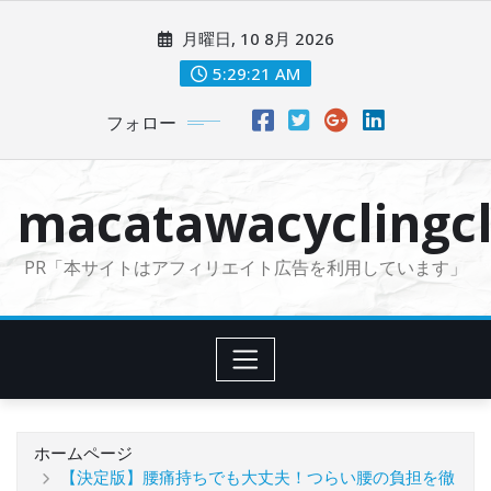
コ
月曜日, 10 8月 2026
ン
テ
5:29:23 AM
ン
フォロー
ツ
に
ス
macatawacyclingcl
キ
ッ
PR「本サイトはアフィリエイト広告を利用しています」
プ
ホームページ
【決定版】腰痛持ちでも大丈夫！つらい腰の負担を徹