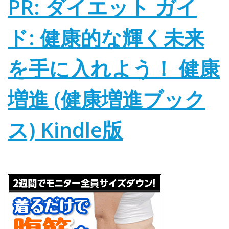
PR: ダイエット ガイ
ド: 健康的な輝く未来
を手に入れよう！ 健康
増進 (健康増進ブック
ス)
Kindle版