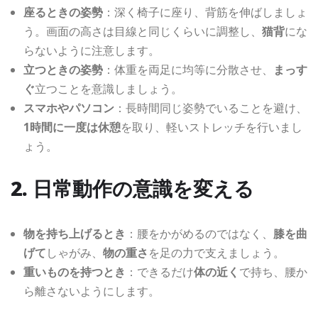
座るときの姿勢
：深く椅子に座り、背筋を伸ばしましょ
う。画面の高さは目線と同じくらいに調整し、
猫背
にな
らないように注意します。
立つときの姿勢
：体重を両足に均等に分散させ、
まっす
ぐ
立つことを意識しましょう。
スマホやパソコン
：長時間同じ姿勢でいることを避け、
1時間に一度は休憩
を取り、軽いストレッチを行いまし
ょう。
2. 日常動作の意識を変える
物を持ち上げるとき
：腰をかがめるのではなく、
膝を曲
げて
しゃがみ、
物の重さ
を足の力で支えましょう。
重いものを持つとき
：できるだけ
体の近く
で持ち、腰か
ら離さないようにします。