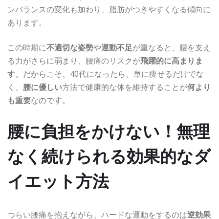
ンバランスの変化も加わり、脂肪がつきやすくなる傾向に
あります。
この時期に
不適切な姿勢
や
運動不足
が重なると、腰を支え
る力がさらに弱まり、腰痛のリスクが
飛躍的に高まりま
す
。だからこそ、40代になったら、単に痩せるだけでな
く、
腰に優しい
方法で健康的な体を維持することが
何より
も重要
なのです。
腰に負担をかけない
！
無理
なく続けられる
効果的なダ
イエット方法
つらい腰痛を抱えながら、ハードな運動をするのは
逆効果