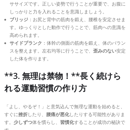
ササイズです。正しい姿勢で行うことが重要で、お腹に
しっかりと力を入れることを意識しましょう。
ブリッジ
：お尻と背中の筋肉を鍛え、腰椎を安定させま
す。ゆっくりとした動作で行うことで、筋肉への意識を
高められます。
サイドプランク
：体幹の側面の筋肉を鍛え、体のバラン
スを整えます。左右均等に行うことで、
歪みのない
安定
した体を作ります。
**3. 無理は禁物！**長く続けら
れる運動習慣の作り方
「よし、やるぞ！」と意気込んで無理な運動を始めると、
すぐに
挫折
したり、
腰痛が悪化
したりする可能性がありま
す。
少しずつ
体を慣らし、
習慣化
することが成功の秘訣で
す。