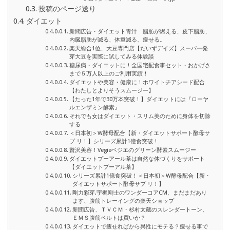
投稿のページ送り
ダイエット
新聞広告・ダイエット青汁 脂肪が燃える、皮下脂肪、
内臓脂肪が減る、体重減る、痩せる。
楽天総合1位、大豆専門店【だいずデイズ】スーパー発
芽大豆を実際に試してみる体験談
糖尿病・ダイエットに！全国宅配食事セット・おかげさ
まで５万人以上のご利用実績！
ダイエットや美容・健康に！ホワイトチアシード配合
【わたしとよりそうスムージー】
【たった1年で30万本突破！】ダイエットには『ローヤ
ルエンザミン酵素』
それでも女はダイエット・スリム美のために身体を切除
する
＜日本初＞W酵母配合【新・ダイエットサポート酵母サ
プ リ！】シリーズ累計1億食突破！
贅沢美容！Vegieベジエのグリーン酵素スムージー
ダイエットプーアール茶は自然な体づくりをサポート
【ダイエットプーアル茶】
シリーズ累計1億食突破！＜日本初＞W酵母配合【新・
ダイエットサポート酵母サプ リ！】
剛力彩芽,宇梶剛士のワンダーコアCM、まだまだあり
ます、腹筋トレーイングの楽天ショップ
新聞広告、ＴＶＣＭ・杉村太蔵のスレンダートーン、
ＥＭＳ腹筋ベルトは買いか？
ダイエットで痩せればから異性にモテる？痩せる事で