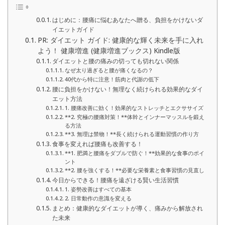
はじめに：腰痛に悩むあなたへ贈る、負担をかけないダ
イエットガイド
PR: ダイエット ガイド: 健康的な輝く未来を手に入れ
よう！ 健康増進 (健康増進ブックス) Kindle版
ダイエットと腰の痛みの切っても切れない関係
なぜ太り過ぎると腰が痛くなるの？
40代から特に注意！筋肉と代謝の低下
腰に負担をかけない！無理なく続けられる効果的なダイ
エット方法
1. 腰痛改善に効く！効果的なストレッチとエクササイズ
**2. 究極の腰痛対策！**体幹とインナーマッスルを鍛え
る方法
**3. 無理は禁物！**長く続けられる運動習慣の作り方
食事を変えれば腰痛も改善する！
**1. 肥満と腰痛をダブルで防ぐ！**効果的な食事のポイ
ント
**2. 腰を強くする！**必要な栄養素と食事習慣の見直し
今日からできる！腰痛を遠ざける賢い生活習慣
1. 姿勢改善はすべての基本
2. 日常動作の意識を変える
まとめ：健康的なダイエットが導く、痛みから解放され
た未来