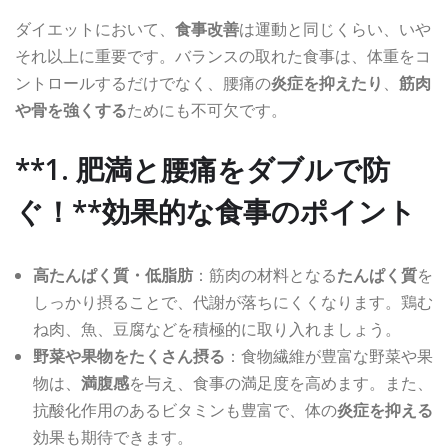
ダイエットにおいて、
食事改善
は運動と同じくらい、いや
それ以上に重要です。バランスの取れた食事は、体重をコ
ントロールするだけでなく、腰痛の
炎症を抑えたり
、
筋肉
や骨を強くする
ためにも不可欠です。
**1. 肥満と腰痛をダブルで防
ぐ！**効果的な食事のポイント
高たんぱく質・低脂肪
：筋肉の材料となる
たんぱく質
を
しっかり摂ることで、代謝が落ちにくくなります。鶏む
ね肉、魚、豆腐などを積極的に取り入れましょう。
野菜や果物をたくさん摂る
：食物繊維が豊富な野菜や果
物は、
満腹感
を与え、食事の満足度を高めます。また、
抗酸化作用のあるビタミンも豊富で、体の
炎症を抑える
効果も期待できます。