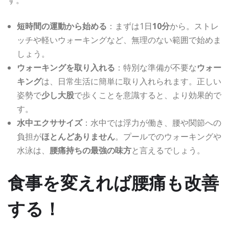
短時間の運動から始める
：まずは1日
10分
から。ストレ
ッチや軽いウォーキングなど、無理のない範囲で始めま
しょう。
ウォーキングを取り入れる
：特別な準備が不要な
ウォー
キング
は、日常生活に簡単に取り入れられます。正しい
姿勢で
少し大股
で歩くことを意識すると、より効果的で
す。
水中エクササイズ
：水中では浮力が働き、腰や関節への
負担が
ほとんどありません
。プールでのウォーキングや
水泳は、
腰痛持ちの最強の味方
と言えるでしょう。
食事
を変えれば腰痛も改善
する！