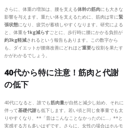
さらに、体重の増加は、腰を支える
体幹の筋肉
にも大きな
影響を与えます。重たい体を支えるために、筋肉は常に
緊
張状態
になり、疲労が蓄積しやすくなります。研究による
と、体重を
1kg減らす
ごとに、歩行時に腰にかかる負担が
約3kg軽減
されるという報告もあります。この数字から
も、ダイエットが腰痛改善にどれほど
重要
な役割を果たす
かがわかるでしょう。
40代から特に注意！筋肉と代謝
の低下
40代になると、誰でも
筋肉量
が自然と減少し始め、それに
伴って
基礎代謝
も低下します。若い頃と同じ食事量でも太
りやすくなり、**「昔はこんなことなかったのに…」**と
実感する方も多いはずです。さらに、女性の場合はホルモ