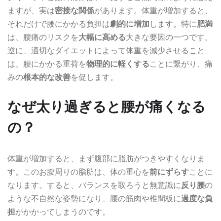
ますが、実は
密接な関係
があります。体重が増加すると、
それだけで腰にかかる負担は
劇的に増加
します。特に
肥満
は、腰痛のリスクを
大幅に高める
大きな要因の一つです。
逆に、適切なダイエットによって体重を減少させること
は、腰にかかる重荷を
物理的に軽くする
ことに繋がり、痛
みの
根本的な改善
を促します。
なぜ太り過ぎると腰が痛くなる
の？
体重が増加すると、まず腹部に脂肪がつきやすくなりま
す。このお腹周りの脂肪は、体の重心を
前にずらす
ことに
なります。すると、バランスを取ろうと無意識に
反り腰
の
ような不自然な姿勢になり、腰の筋肉や椎間板に
過度な負
担
がかかってしまうのです。