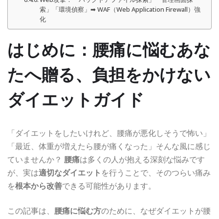
索」「環境偵察」➡ WAF（Web Application Firewall）強
化
はじめに：
腰痛
に悩むあな
たへ贈る、
負担をかけない
ダイエットガイド
「ダイエットをしたいけれど、腰痛が悪化しそうで怖い」
「最近、体重が増えたら腰が痛くなった」そんな風に感じ
ていませんか？
腰痛
は多くの人が抱える深刻な悩みです
が、実は
適切なダイエット
を行うことで、そのつらい痛み
を
根本から改善
できる可能性があります。
この記事は、
腰痛に悩む方
のために、なぜダイエットが腰