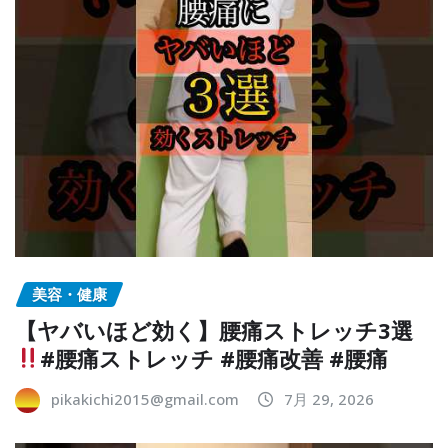
美容・健康
【ヤバいほど効く】腰痛ストレッチ3選
#腰痛ストレッチ #腰痛改善 #腰痛
pikakichi2015@gmail.com
7月 29, 2026