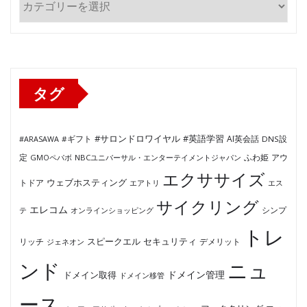
テ
ゴ
リ
ー
タグ
#サロンドロワイヤル
#英語学習
AI英会話
#ARASAWA
#ギフト
DNS設
ふわ姫
定
GMOペパボ
NBCユニバーサル・エンターテイメントジャパン
アウ
エクササイズ
ウェブホスティング
トドア
エアトリ
エス
サイクリング
エレコム
テ
オンラインショッピング
シンプ
トレ
セキュリティ
スピークエル
デメリット
リッチ
ジェネオン
ンド
ニュ
ドメイン管理
ドメイン取得
ドメイン移管
ース