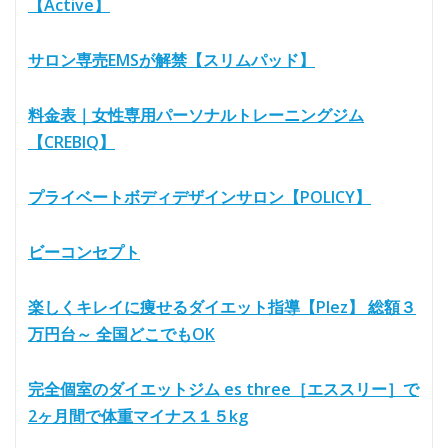
【Active】
サロン専売EMSが解禁【スリムパッド】
料金表｜女性専用パーソナルトレーニングジム
【CREBIQ】
プライベートボディデザインサロン【POLICY】
ビーコンセプト
楽しくキレイに痩せるダイエット指導【Plez】 総額３
万円台～ 全国どこでもOK
完全個室のダイエットジム es three［エススリー］で
2ヶ月間で体重マイナス１５kg