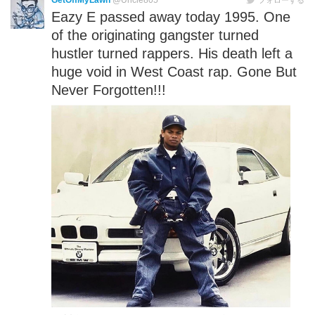
GetOffMyLawn
@Uncle805
Eazy E passed away today 1995. One
of the originating gangster turned
hustler turned rappers. His death left a
huge void in West Coast rap. Gone But
Never Forgotten!!!