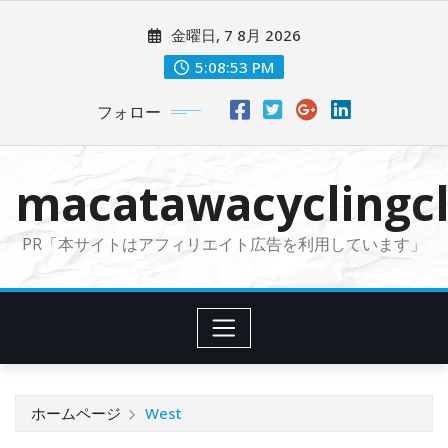
コ
金曜日, 7 8月 2026
ン
テ
5:08:55 PM
ン
フォロー
ツ
に
ス
macatawacyclingcl
キ
ッ
PR「本サイトはアフィリエイト広告を利用しています」
プ
ホームページ
West