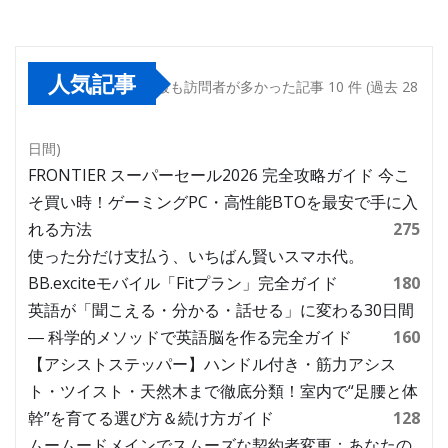
人気記事
最も訪問者が多かった記事 10 件 (過去 28
日間)
FRONTIER スーパーセール2026 完全攻略ガイド 今こ
そ買い時！ゲーミングPC・高性能BTOを最安で手に入
れる方法
275
使った分だけ支払う、いちばん賢いスマホ代。
BB.exciteモバイル「Fitプラン」完全ガイド
180
英語が「聞こえる・分かる・話せる」に変わる30日間
― 科学的メソッドで英語脳を作る完全ガイド
160
【アシストステッパー】ハンドル付き・筋力アシス
ト・ツイスト・天然木まで徹底分類！室内で“足腰と体
幹”を育てる選び方＆続け方ガイド
128
ムームードメインでスムーズな契約者変更：あなたの