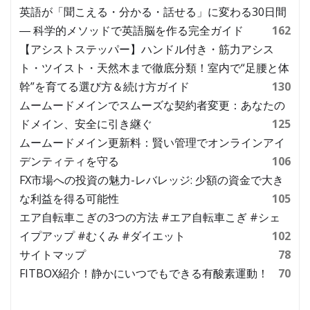
英語が「聞こえる・分かる・話せる」に変わる30日間
― 科学的メソッドで英語脳を作る完全ガイド
162
【アシストステッパー】ハンドル付き・筋力アシス
ト・ツイスト・天然木まで徹底分類！室内で“足腰と体
幹”を育てる選び方＆続け方ガイド
130
ムームードメインでスムーズな契約者変更：あなたの
ドメイン、安全に引き継ぐ
125
ムームードメイン更新料：賢い管理でオンラインアイ
デンティティを守る
106
FX市場への投資の魅力-レバレッジ: 少額の資金で大き
な利益を得る可能性
105
エア自転車こぎの3つの方法 #エア自転車こぎ #シェ
イプアップ #むくみ #ダイエット
102
サイトマップ
78
FITBOX紹介！静かにいつでもできる有酸素運動！
70