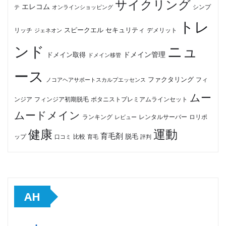
サイクリング
エレコム
テ
オンラインショッピング
シンプ
トレ
セキュリティ
スピークエル
デメリット
リッチ
ジェネオン
ンド
ニュ
ドメイン管理
ドメイン取得
ドメイン移管
ース
ファクタリング
ノコアヘアサポートスカルプエッセンス
フィ
ムー
フィンジア初期脱毛
ボタニストプレミアムラインセット
ンジア
ムードメイン
ロリポ
ランキング
レビュー
レンタルサーバー
健康
運動
育毛剤
脱毛
ップ
比較
口コミ
評判
育毛
AH