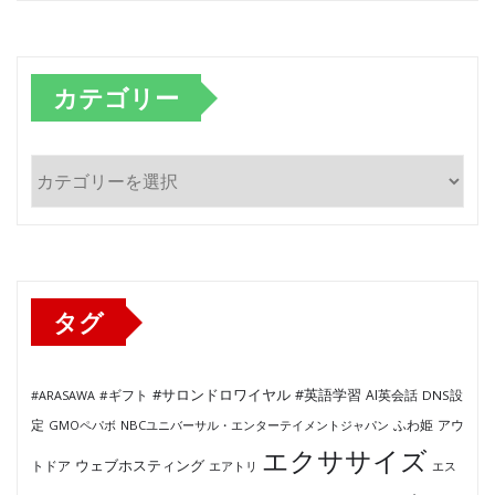
カテゴリー
カ
テ
ゴ
リ
ー
タグ
#サロンドロワイヤル
#英語学習
AI英会話
#ARASAWA
#ギフト
DNS設
ふわ姫
定
GMOペパボ
NBCユニバーサル・エンターテイメントジャパン
アウ
エクササイズ
ウェブホスティング
トドア
エアトリ
エス