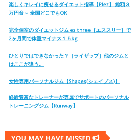
楽しくキレイに痩せるダイエット指導【Plez】 総額３
万円台～ 全国どこでもOK
完全個室のダイエットジム es three［エススリー］で
2ヶ月間で体重マイナス１５kg
ひとりではできなかった？［ライザップ］他のジムと
はここが違う。
女性専用パーソナルジム【Shapes(シェイプス)】
経験豊富なトレーナーが専属でサポートのパーソナル
トレーニングジム【Runway】
YOU MAY HAVE MISSED