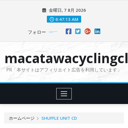
コ
金曜日, 7 8月 2026
ン
テ
6:47:14 AM
ン
フォロー
ツ
に
ス
macatawacyclingcl
キ
ッ
PR「本サイトはアフィリエイト広告を利用しています」
プ
ホームページ
SHUFFLE UNIT CD