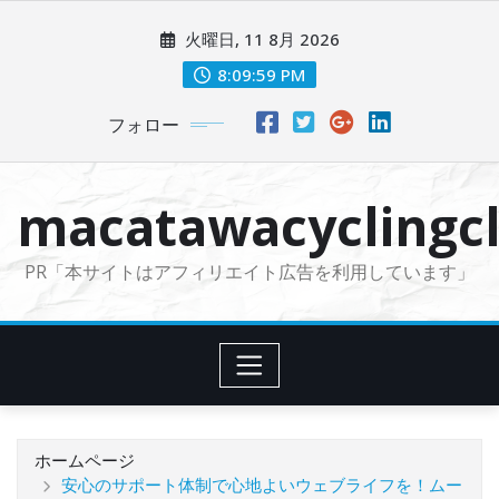
コ
火曜日, 11 8月 2026
ン
テ
8:10:02 PM
ン
フォロー
ツ
に
ス
macatawacyclingcl
キ
ッ
PR「本サイトはアフィリエイト広告を利用しています」
プ
ホームページ
安心のサポート体制で心地よいウェブライフを！ムー