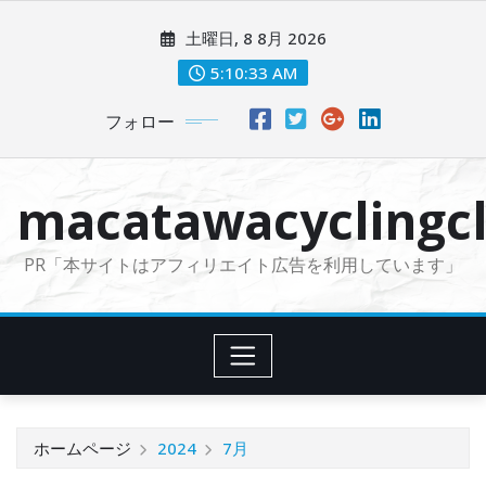
コ
土曜日, 8 8月 2026
ン
テ
5:10:36 AM
ン
フォロー
ツ
に
ス
macatawacyclingcl
キ
ッ
PR「本サイトはアフィリエイト広告を利用しています」
プ
ホームページ
2024
7月