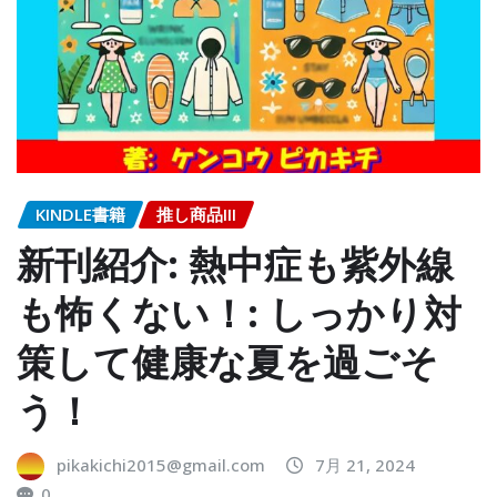
KINDLE書籍
推し商品III
新刊紹介: 熱中症も紫外線
も怖くない！: しっかり対
策して健康な夏を過ごそ
う！
pikakichi2015@gmail.com
7月 21, 2024
0