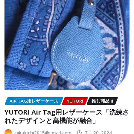
AIR TAG用レザーケース
YUTORI
推し商品III
YUTORI Air Tag用レザーケース「洗練さ
れたデザインと高機能が融合」
pikakichi2015@gmail.com
7月 20, 2024