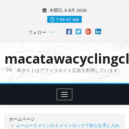
コ
木曜日, 6 8月 2026
ン
テ
7:06:50 AM
ン
フォロー
ツ
に
ス
macatawacyclingcl
キ
ッ
PR「本サイトはアフィリエイト広告を利用しています」
プ
ホームページ
ムームードメインのドメインロックで安心を手に入れ