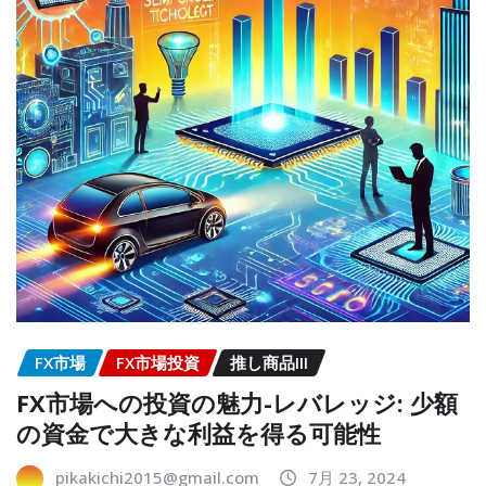
FX市場
FX市場投資
推し商品III
FX市場への投資の魅力-レバレッジ: 少額
の資金で大きな利益を得る可能性
pikakichi2015@gmail.com
7月 23, 2024