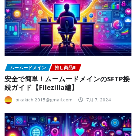
ムームードメイン
推し商品III
安全で簡単！ムームードメインのSFTP接
続ガイド【Filezilla編】
pikakichi2015@gmail.com
7月 7, 2024