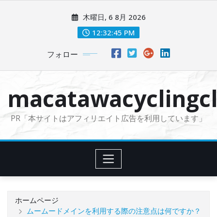
コ
木曜日, 6 8月 2026
ン
テ
12:32:47 PM
ン
フォロー
ツ
に
ス
macatawacyclingcl
キ
ッ
PR「本サイトはアフィリエイト広告を利用しています」
プ
ホームページ
ムームードメインを利用する際の注意点は何ですか？