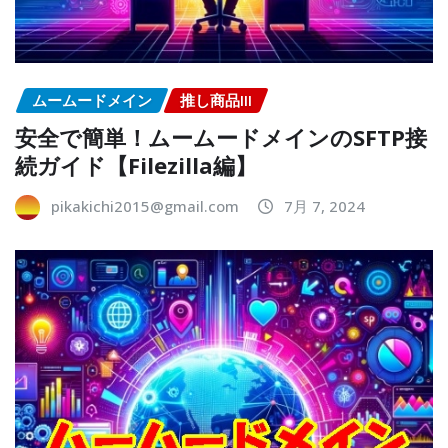
ムームードメイン
推し商品III
安全で簡単！ムームードメインのSFTP接
続ガイド【Filezilla編】
pikakichi2015@gmail.com
7月 7, 2024