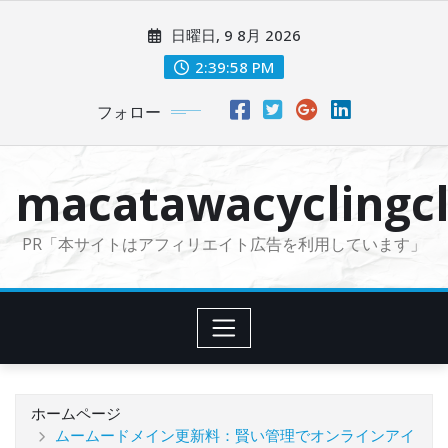
コ
日曜日, 9 8月 2026
ン
テ
2:40:01 PM
ン
フォロー
ツ
に
ス
macatawacyclingcl
キ
ッ
PR「本サイトはアフィリエイト広告を利用しています」
プ
ホームページ
ムームードメイン更新料：賢い管理でオンラインアイ