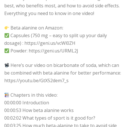
best, who benefits most, and how to avoid side effects.
Everything you need to know in one video!
Beta alanine on Amazon:
Capsules (750 mg – easy to split up your daily
dosage) : https://geni.us/vcWl0ZH
Powder: https://geni.us/URML2J
Here’s our video on bicarbonate of soda, which can
be combined with beta alanine for better performance:
https://youtu.be/GtX52dem7_s
Chapters in this video:
00:00:00 Introduction
00:00:53 How beta alanine works
00:02:02 What types of sport is it good for?
00:03:25 How much beta-alanine to take to avoid side