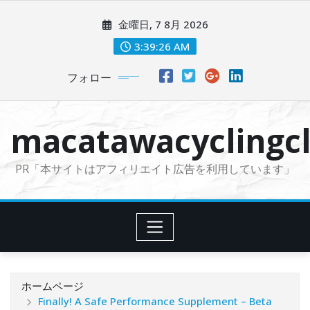
コ
金曜日, 7 8月 2026
ン
テ
3:39:28 AM
ン
フォロー
ツ
に
ス
macatawacyclingcl
キ
ッ
PR「本サイトはアフィリエイト広告を利用しています」
プ
ホームページ
Finally! A Safe Performance Supplement – Beta