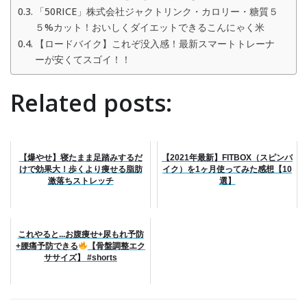
「50RICE」株式会社ジャクトリンク・カロリー・糖質５
５%カット！おいしくダイエットできるこんにゃく米
【ロードバイク】これぞ没入感！最新スマートトレーナ
ーが安くてスゴイ！！
Related posts:
【爆やせ】寝たまま足踏みするだ
【2021年最新】FITBOX（スピンバ
けで効果大！歩くより痩せる脂肪
イク）を1ヶ月使ってみた感想【10
激落ちストレッチ
選】
これやると...お腹痩せ+尿もれ予防
+腰痛予防できる
【骨盤調整エク
ササイズ】 #shorts