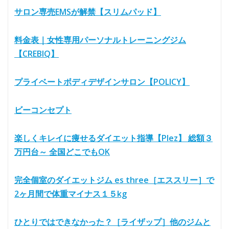
サロン専売EMSが解禁【スリムパッド】
料金表｜女性専用パーソナルトレーニングジム
【CREBIQ】
プライベートボディデザインサロン【POLICY】
ビーコンセプト
楽しくキレイに痩せるダイエット指導【Plez】 総額３
万円台～ 全国どこでもOK
完全個室のダイエットジム es three［エススリー］で
2ヶ月間で体重マイナス１５kg
ひとりではできなかった？［ライザップ］他のジムと