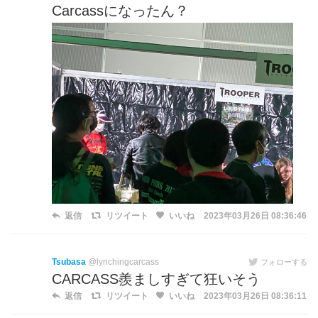
Carcassになったん？
返信
リツイート
いいね
2023年03月26日 08:36:46
Tsubasa
@lynchingcarcass
フォローする
CARCASS羨ましすぎて狂いそう
返信
リツイート
いいね
2023年03月26日 08:36:11