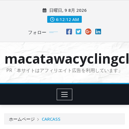
コ
日曜日, 9 8月 2026
ン
テ
6:12:13 AM
ン
フォロー
ツ
に
ス
macatawacyclingcl
キ
ッ
PR「本サイトはアフィリエイト広告を利用しています」
プ
ホームページ
CARCASS