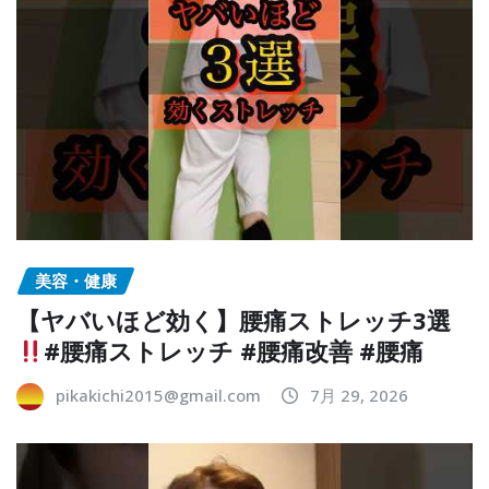
美容・健康
【ヤバいほど効く】腰痛ストレッチ3選
#腰痛ストレッチ #腰痛改善 #腰痛
pikakichi2015@gmail.com
7月 29, 2026