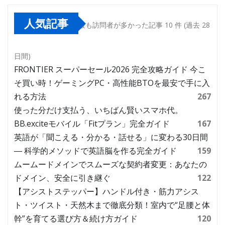
人気記事
最も訪問者が多かった記事 10 件 (過去 28
日間)
FRONTIER スーパーセール2026 完全攻略ガイド 今こ
そ買い時！ゲーミングPC・高性能BTOを最安で手に入
れる方法
267
使った分だけ支払う、いちばん賢いスマホ代。
BB.exciteモバイル「Fitプラン」完全ガイド
167
英語が「聞こえる・分かる・話せる」に変わる30日間
― 科学的メソッドで英語脳を作る完全ガイド
159
ムームードメインでスムーズな契約者変更：あなたの
ドメイン、安全に引き継ぐ
122
【アシストステッパー】ハンドル付き・筋力アシス
ト・ツイスト・天然木まで徹底分類！室内で“足腰と体
幹”を育てる選び方＆続け方ガイド
120