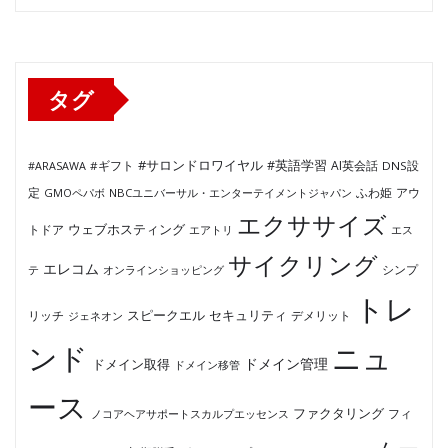
ゴ
リ
ー
タグ
#サロンドロワイヤル
#英語学習
AI英会話
#ARASAWA
#ギフト
DNS設
ふわ姫
定
GMOペパボ
NBCユニバーサル・エンターテイメントジャパン
アウ
エクササイズ
ウェブホスティング
トドア
エアトリ
エス
サイクリング
エレコム
テ
オンラインショッピング
シンプ
トレ
セキュリティ
スピークエル
デメリット
リッチ
ジェネオン
ンド
ニュ
ドメイン管理
ドメイン取得
ドメイン移管
ース
ファクタリング
ノコアヘアサポートスカルプエッセンス
フィ