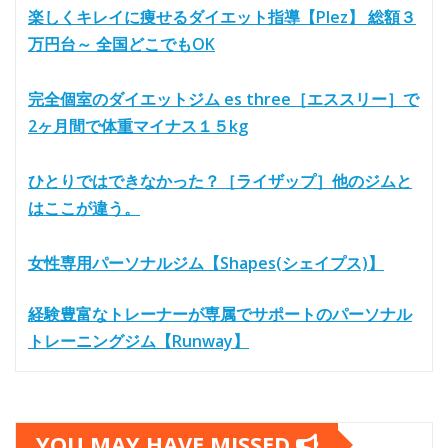
楽しくキレイに痩せるダイエット指導【Plez】 総額３
万円台～ 全国どこでもOK
完全個室のダイエットジム es three［エススリー］で
2ヶ月間で体重マイナス１５kg
ひとりではできなかった？［ライザップ］他のジムと
はここが違う。
女性専用パーソナルジム【Shapes(シェイプス)】
経験豊富なトレーナーが専属でサポートのパーソナル
トレーニングジム【Runway】
YOU MAY HAVE MISSED