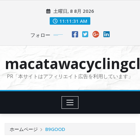
コ
土曜日, 8 8月 2026
ン
テ
11:11:32 AM
ン
フォロー
ツ
に
ス
macatawacyclingcl
キ
ッ
PR「本サイトはアフィリエイト広告を利用しています」
プ
ホームページ
B9GOOD