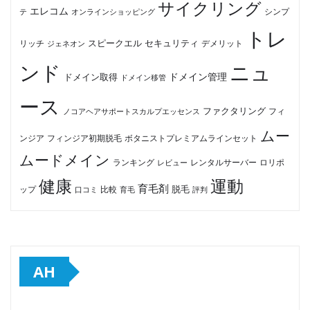
サイクリング
エレコム
テ
オンラインショッピング
シンプ
トレ
セキュリティ
スピークエル
デメリット
リッチ
ジェネオン
ンド
ニュ
ドメイン管理
ドメイン取得
ドメイン移管
ース
ファクタリング
ノコアヘアサポートスカルプエッセンス
フィ
ムー
フィンジア初期脱毛
ボタニストプレミアムラインセット
ンジア
ムードメイン
ロリポ
ランキング
レビュー
レンタルサーバー
健康
運動
育毛剤
脱毛
ップ
比較
口コミ
評判
育毛
AH