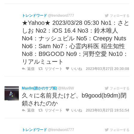
トレンドワード
@trendword777
フォローする
★Yahoo★ 2023/03/28 05:30 No1：さと
しお No2：iOS 16.4 No3：鈴木唯人
No4：ナッシュビル No5：Creepy Nuts
No6：Sam No7：心霊内科医 稲生知性
No8：B9GOOD No9：河野空愛 No10：
リアルミュート
返信
リツイート
いいね
2023年03月27日 20:30:08
Max0n(誰かのサブ垢)
@Muv9W
フォローする
久々に名前見たけど、b9good(b9dm)閉
鎖されたのか
返信
リツイート
いいね
2023年03月27日 19:51:54
トレンドワード
@trendword777
フォローする