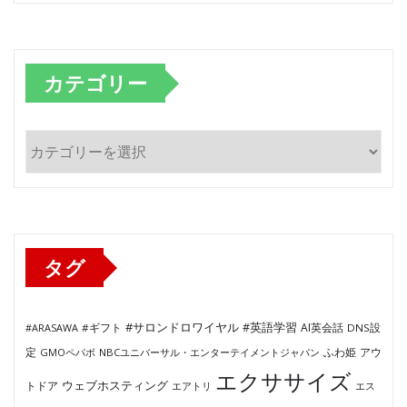
カテゴリー
カ
テ
ゴ
リ
ー
タグ
#サロンドロワイヤル
#英語学習
AI英会話
#ARASAWA
#ギフト
DNS設
ふわ姫
定
GMOペパボ
NBCユニバーサル・エンターテイメントジャパン
アウ
エクササイズ
ウェブホスティング
トドア
エアトリ
エス