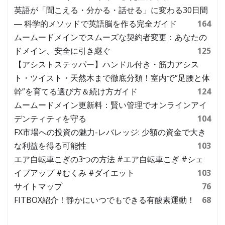
英語が「聞こえる・分かる・話せる」に変わる30日間
― 科学的メソッドで英語脳を作る完全ガイド
164
ムームードメインでスムーズな契約者変更：あなたの
ドメイン、安全に引き継ぐ
125
【アシストステッパー】ハンドル付き・筋力アシス
ト・ツイスト・天然木まで徹底分類！室内で“足腰と体
幹”を育てる選び方＆続け方ガイド
124
ムームードメイン更新料：賢い管理でオンラインアイ
デンティティを守る
104
FX市場への投資の魅力-レバレッジ: 少額の資金で大き
な利益を得る可能性
103
エア自転車こぎの3つの方法 #エア自転車こぎ #シェ
イプアップ #むくみ #ダイエット
103
サイトマップ
76
FITBOX紹介！静かにいつでもできる有酸素運動！
68