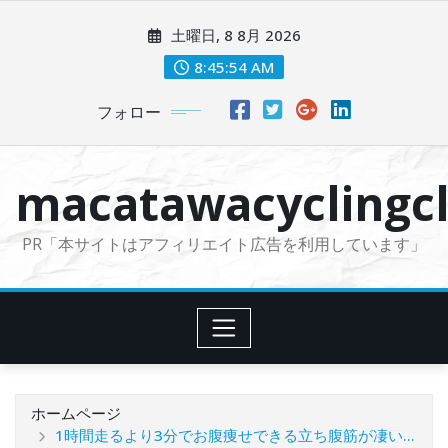
コ
土曜日, 8 8月 2026
ン
テ
8:45:56 AM
ン
フォロー
ツ
に
ス
macatawacyclingcl
キ
ッ
PR「本サイトはアフィリエイト広告を利用しています」
プ
ホームページ
1時間走るより3分でお腹痩せできる立ち腹筋が凄い…