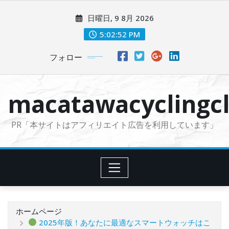
コ
日曜日, 9 8月 2026
ン
テ
5:02:53 PM
ン
フォロー
ツ
に
ス
macatawacyclingcl
キ
ッ
PR「本サイトはアフィリエイト広告を利用しています」
プ
ホームページ
2025年版！あなたに最適なスマートウォッチはこ