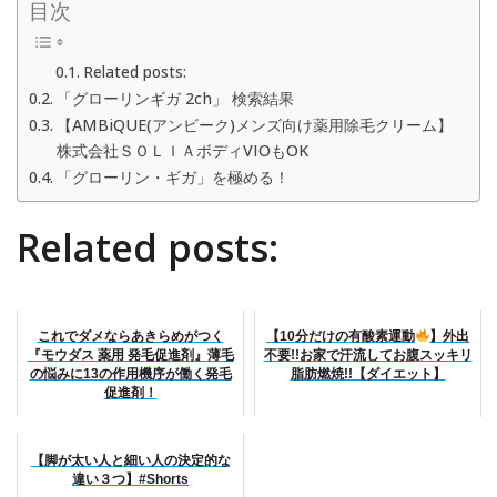
目次
Related posts:
「グローリンギガ 2ch」 検索結果
【AMBiQUE(アンビーク)メンズ向け薬用除毛クリーム】
株式会社ＳＯＬＩＡボディVIOもOK
「グローリン・ギガ」を極める！
Related posts:
これでダメならあきらめがつく
【10分だけの有酸素運動
】外出
『モウダス 薬用 発毛促進剤』薄毛
不要!!お家で汗流してお腹スッキリ
の悩みに13の作用機序が働く発毛
脂肪燃焼!!【ダイエット】
促進剤！
【脚が太い人と細い人の決定的な
違い３つ】#Shorts