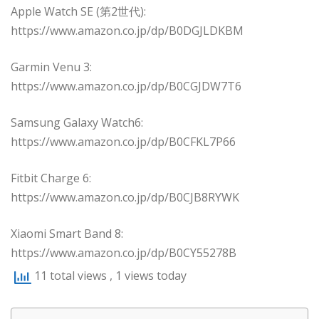
Apple Watch SE (第2世代):
https://www.amazon.co.jp/dp/B0DGJLDKBM
Garmin Venu 3:
https://www.amazon.co.jp/dp/B0CGJDW7T6
Samsung Galaxy Watch6:
https://www.amazon.co.jp/dp/B0CFKL7P66
Fitbit Charge 6:
https://www.amazon.co.jp/dp/B0CJB8RYWK
Xiaomi Smart Band 8:
https://www.amazon.co.jp/dp/B0CY55278B
11 total views
, 1 views today