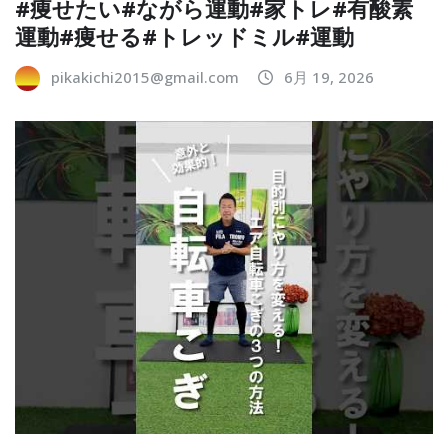
#痩せたい#ながら運動#家トレ#有酸素
運動#痩せる#トレッドミル#運動
pikakichi2015@gmail.com
6月 19, 2026