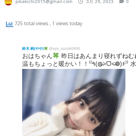
pikakichi2015@gmail.com
3月 29, 2023
0
725 total views
, 1 views today
鈴木 絢(やや)
@aya_suzuki0408
おはちゃん
昨日はあんまり寝れずねむ
温もちょっと暖かい！！⁽