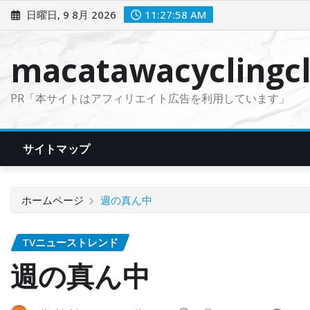
コ
日曜日, 9 8月 2026
11:27:59 AM
ン
テ
macatawacyclingcl
ン
ツ
PR「本サイトはアフィリエイト広告を利用しています」
に
ス
キ
サイトマップ
ッ
プ
ホームページ
週の真ん中
TVニューストレンド
週の真ん中