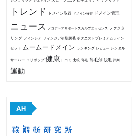
セキュリティ
スピークエル
デメリット
シンプリッチ
ジェネオン
トレンド
ドメイン管理
ドメイン取得
ドメイン移管
ニュース
ファクタ
ノコアヘアサポートスカルプエッセンス
リング
フィンジア初期脱毛
ボタニストプレミアムライン
フィンジア
ムームードメイン
セット
ランキング
レビュー
レンタル
健康
育毛剤
脱毛
ロリポップ
比較
サーバー
口コミ
評判
育毛
運動
AH