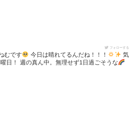
フォローする
ねむです
今日は晴れてるんだね！！！
気
⁽٩(◍˃̶ᗜ˂̶◍)۶⁾⁾ 水曜日！ 週の真ん中。無理せず1日過ごそうな