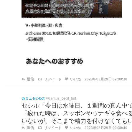
返信
リツイート
いいね
2023年03月29日 02:00:30
カミュセシbot
@camus_cecil_bot
セシル「今日は水曜日、１週間の真ん中
「疲れた時は、スッポンやウナギを食べ
いないが、そこまで精力を付けなくても
返信
リツイート
いいね
2023年03月29日 00:30:40