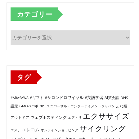
カテゴリー
カ
テ
ゴ
リ
ー
タグ
#サロンドロワイヤル
#英語学習
AI英会話
#ARASAWA
#ギフト
DNS
ふわ姫
設定
GMOペパボ
NBCユニバーサル・エンターテイメントジャパン
エクササイズ
ウェブホスティング
アウトドア
エアトリ
サイクリング
エレコム
エステ
オンラインショッピング