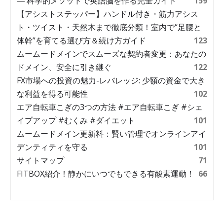
― 科学的メソッドで英語脳を作る完全ガイド
159
【アシストステッパー】ハンドル付き・筋力アシス
ト・ツイスト・天然木まで徹底分類！室内で“足腰と
体幹”を育てる選び方＆続け方ガイド
123
ムームードメインでスムーズな契約者変更：あなたの
ドメイン、安全に引き継ぐ
122
FX市場への投資の魅力-レバレッジ: 少額の資金で大き
な利益を得る可能性
102
エア自転車こぎの3つの方法 #エア自転車こぎ #シェ
イプアップ #むくみ #ダイエット
101
ムームードメイン更新料：賢い管理でオンラインアイ
デンティティを守る
101
サイトマップ
71
FITBOX紹介！静かにいつでもできる有酸素運動！
66