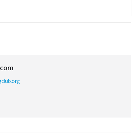
.com
gclub.org