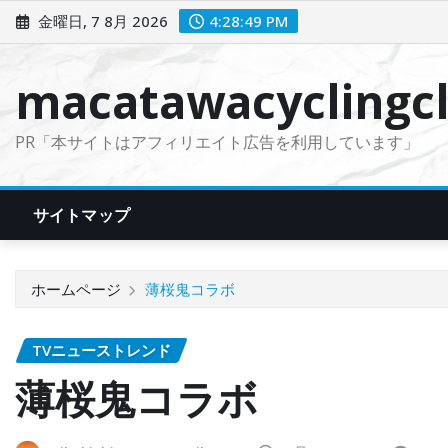
コ
金曜日, 7 8月 2026
4:28:50 PM
ン
テ
macatawacyclingcl
ン
ツ
PR「本サイトはアフィリエイト広告を利用しています」
に
ス
キ
サイトマップ
ッ
プ
ホームページ
薄桜鬼コラボ
TVニューストレンド
薄桜鬼コラボ