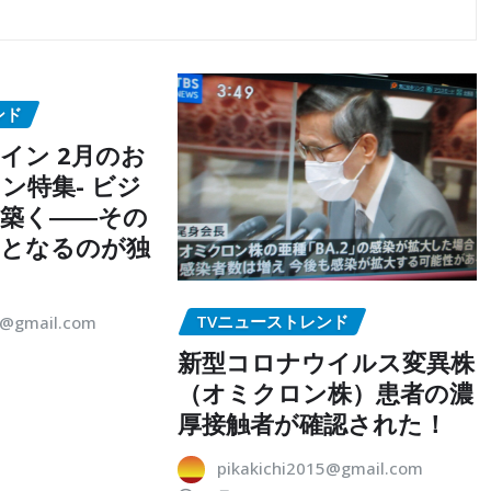
ンド
イン 2月のお
ン特集- ビジ
築く――その
点となるのが独
TVニューストレンド
5@gmail.com
新型コロナウイルス変異株
（オミクロン株）患者の濃
厚接触者が確認された！
pikakichi2015@gmail.com