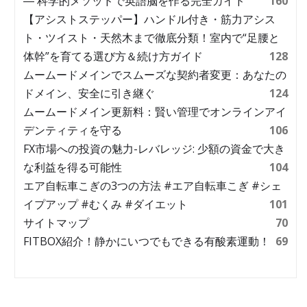
― 科学的メソッドで英語脳を作る完全ガイド
160
【アシストステッパー】ハンドル付き・筋力アシス
ト・ツイスト・天然木まで徹底分類！室内で“足腰と
体幹”を育てる選び方＆続け方ガイド
128
ムームードメインでスムーズな契約者変更：あなたの
ドメイン、安全に引き継ぐ
124
ムームードメイン更新料：賢い管理でオンラインアイ
デンティティを守る
106
FX市場への投資の魅力-レバレッジ: 少額の資金で大き
な利益を得る可能性
104
エア自転車こぎの3つの方法 #エア自転車こぎ #シェ
イプアップ #むくみ #ダイエット
101
サイトマップ
70
FITBOX紹介！静かにいつでもできる有酸素運動！
69