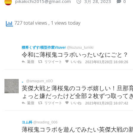
pikakichi2015@gmail.com
3月 28, 2023
0
727 total views
, 1 views today
積希くずす/模型作業Vtuver
@kuzusu_tumiki
令和に薄桜鬼コラボいったいなにごと？
返信
リツイート
いいね
2023年03月28日 16:08:26
。
@amagum_o0O
英傑大戦と薄桜鬼のコラボ嬉しい！旦那
ょっと嫌だったけど全部２枚ずつ取って
返信
リツイート
いいね
2023年03月28日 16:07:42
ヨム科
@reading_006
薄桜鬼コラボを遊んでみたい英傑大戦の