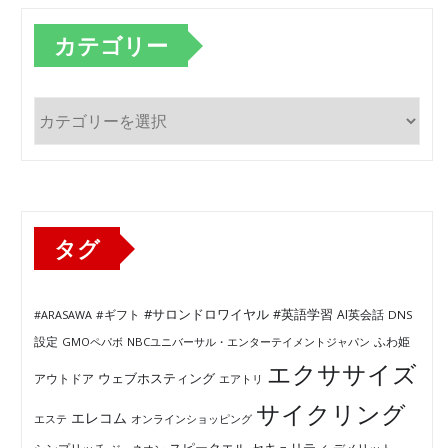
カテゴリー
カ
テ
ゴ
リ
ー
タグ
#サロンドロワイヤル
#英語学習
AI英会話
#ARASAWA
#ギフト
DNS
ふわ姫
設定
GMOペパボ
NBCユニバーサル・エンターテイメントジャパン
エクササイズ
ウェブホスティング
アウトドア
エアトリ
サイクリング
エレコム
エステ
オンラインショッピング