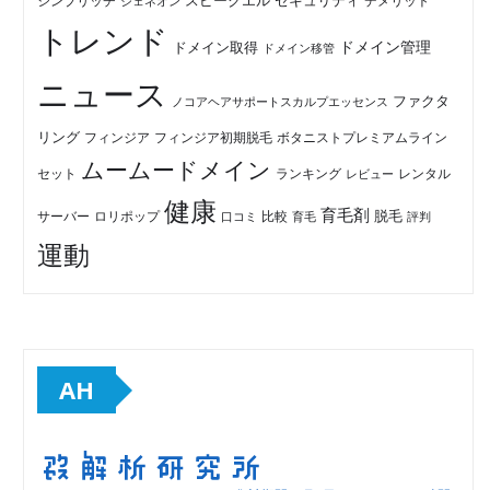
セキュリティ
スピークエル
デメリット
シンプリッチ
ジェネオン
トレンド
ドメイン管理
ドメイン取得
ドメイン移管
ニュース
ファクタ
ノコアヘアサポートスカルプエッセンス
リング
フィンジア初期脱毛
ボタニストプレミアムライン
フィンジア
ムームードメイン
セット
ランキング
レビュー
レンタル
健康
育毛剤
脱毛
ロリポップ
比較
サーバー
口コミ
評判
育毛
運動
AH