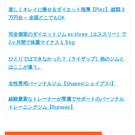
楽しくキレイに痩せるダイエット指導【Plez】 総額３
万円台～ 全国どこでもOK
完全個室のダイエットジム es three［エススリー］で
2ヶ月間で体重マイナス１５kg
ひとりではできなかった？［ライザップ］他のジムと
はここが違う。
女性専用パーソナルジム【Shapes(シェイプス)】
経験豊富なトレーナーが専属でサポートのパーソナル
トレーニングジム【Runway】