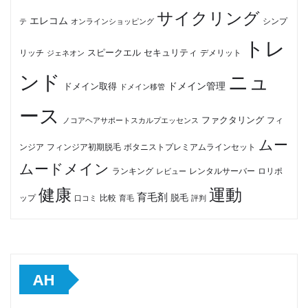
サイクリング
エレコム
テ
オンラインショッピング
シンプ
トレ
セキュリティ
スピークエル
デメリット
リッチ
ジェネオン
ンド
ニュ
ドメイン管理
ドメイン取得
ドメイン移管
ース
ファクタリング
ノコアヘアサポートスカルプエッセンス
フィ
ムー
フィンジア初期脱毛
ボタニストプレミアムラインセット
ンジア
ムードメイン
ロリポ
ランキング
レビュー
レンタルサーバー
健康
運動
育毛剤
脱毛
ップ
比較
口コミ
評判
育毛
AH