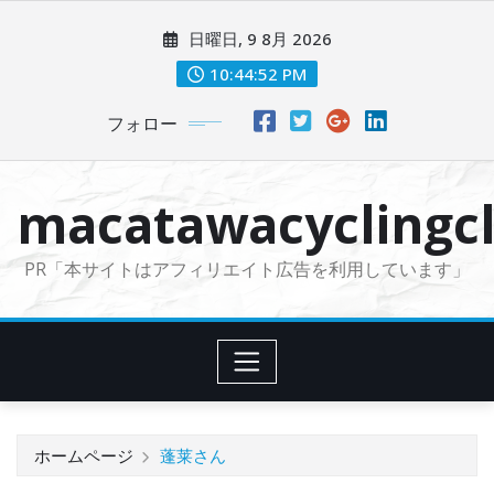
コ
日曜日, 9 8月 2026
ン
テ
10:44:53 PM
ン
フォロー
ツ
に
ス
macatawacyclingcl
キ
ッ
PR「本サイトはアフィリエイト広告を利用しています」
プ
ホームページ
蓬莱さん