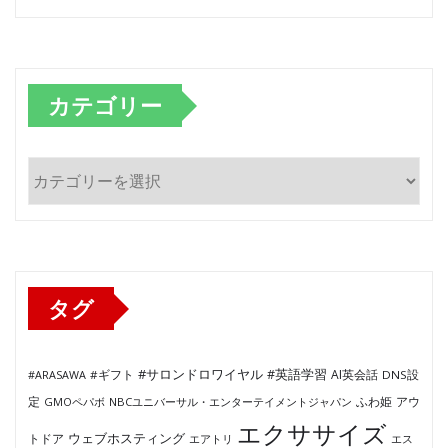
カテゴリー
カ
テ
ゴ
リ
ー
タグ
#サロンドロワイヤル
#英語学習
AI英会話
#ARASAWA
#ギフト
DNS設
ふわ姫
定
GMOペパボ
NBCユニバーサル・エンターテイメントジャパン
アウ
エクササイズ
ウェブホスティング
トドア
エアトリ
エス