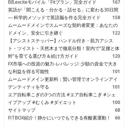
BB.exciteモバイル「Fitプラン」完全ガイド
167
英語が「聞こえる・分かる・話せる」に変わる30日間
― 科学的メソッドで英語脳を作る完全ガイド
158
ムームードメインでスムーズな契約者変更：あなたの
ドメイン、安全に引き継ぐ
122
【アシストステッパー】ハンドル付き・筋力アシス
ト・ツイスト・天然木まで徹底分類！室内で“足腰と体
幹”を育てる選び方＆続け方ガイド
120
FX市場への投資の魅力-レバレッジ: 少額の資金で大き
な利益を得る可能性
101
ムームードメイン更新料：賢い管理でオンラインアイ
デンティティを守る
101
エア自転車こぎの3つの方法 #エア自転車こぎ #シェ
イプアップ #むくみ #ダイエット
100
サイトマップ
68
FITBOX紹介！静かにいつでもできる有酸素運動！
66