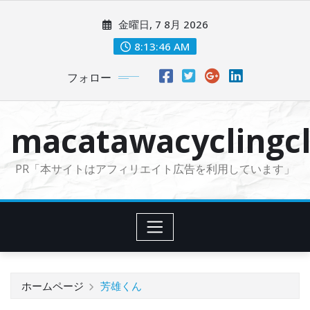
コ
金曜日, 7 8月 2026
ン
テ
8:13:47 AM
ン
フォロー
ツ
に
ス
macatawacyclingcl
キ
ッ
PR「本サイトはアフィリエイト広告を利用しています」
プ
ホームページ
芳雄くん