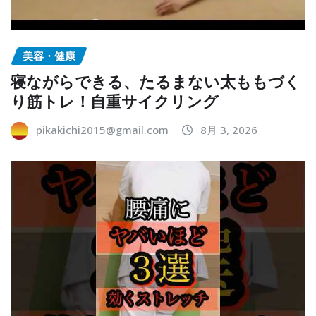
美容・健康
寝ながらできる、たるまない太ももづく
り筋トレ！自重サイクリング
pikakichi2015@gmail.com
8月 3, 2026