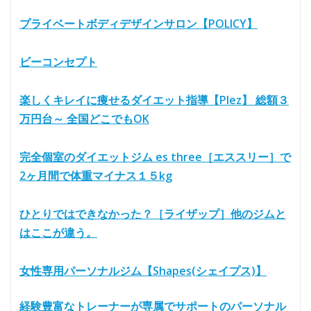
プライベートボディデザインサロン【POLICY】
ビーコンセプト
楽しくキレイに痩せるダイエット指導【Plez】 総額３
万円台～ 全国どこでもOK
完全個室のダイエットジム es three［エススリー］で
2ヶ月間で体重マイナス１５kg
ひとりではできなかった？［ライザップ］他のジムと
はここが違う。
女性専用パーソナルジム【Shapes(シェイプス)】
経験豊富なトレーナーが専属でサポートのパーソナル