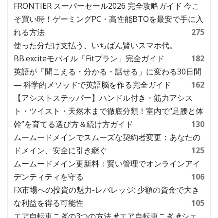
FRONTIER スーパーセール2026 完全攻略ガイド 今こ
そ買い時！ゲーミングPC・高性能BTOを最安で手に入
れる方法
275
使った分だけ支払う、いちばん賢いスマホ代。
BB.exciteモバイル「Fitプラン」完全ガイド
182
英語が「聞こえる・分かる・話せる」に変わる30日間
― 科学的メソッドで英語脳を作る完全ガイド
162
【アシストステッパー】ハンドル付き・筋力アシス
ト・ツイスト・天然木まで徹底分類！室内で“足腰と体
幹”を育てる選び方＆続け方ガイド
130
ムームードメインでスムーズな契約者変更：あなたの
ドメイン、安全に引き継ぐ
125
ムームードメイン更新料：賢い管理でオンラインアイ
デンティティを守る
106
FX市場への投資の魅力-レバレッジ: 少額の資金で大き
な利益を得る可能性
105
エア自転車こぎの3つの方法 #エア自転車こぎ #シェ