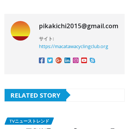
pikakichi2015@gmail.com
サイト:
https://macatawacyclingclub.org
RELATED STORY
TVニューストレンド