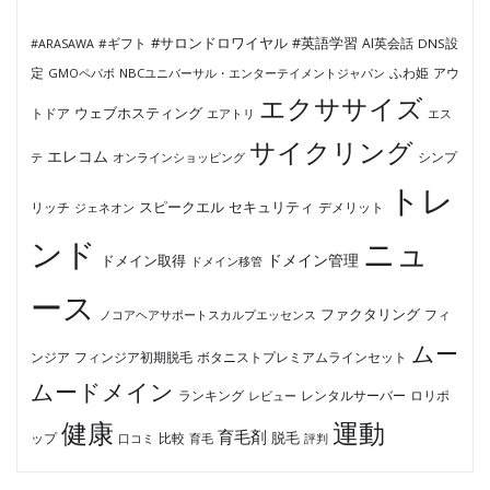
#サロンドロワイヤル
#英語学習
AI英会話
#ARASAWA
#ギフト
DNS設
ふわ姫
定
GMOペパボ
NBCユニバーサル・エンターテイメントジャパン
アウ
エクササイズ
ウェブホスティング
トドア
エアトリ
エス
サイクリング
エレコム
テ
オンラインショッピング
シンプ
トレ
セキュリティ
スピークエル
デメリット
リッチ
ジェネオン
ンド
ニュ
ドメイン管理
ドメイン取得
ドメイン移管
ース
ファクタリング
ノコアヘアサポートスカルプエッセンス
フィ
ムー
フィンジア初期脱毛
ボタニストプレミアムラインセット
ンジア
ムードメイン
ロリポ
ランキング
レビュー
レンタルサーバー
健康
運動
育毛剤
脱毛
ップ
比較
口コミ
評判
育毛