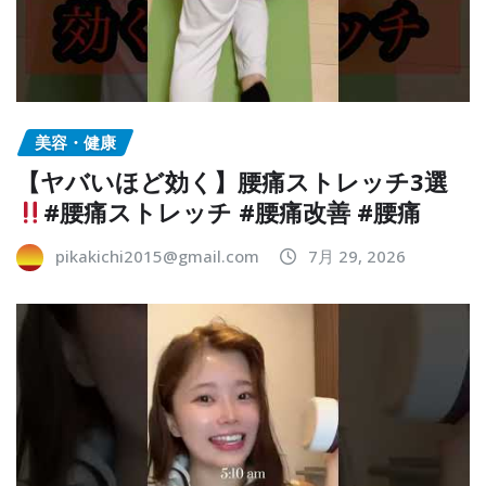
美容・健康
【ヤバいほど効く】腰痛ストレッチ3選
#腰痛ストレッチ #腰痛改善 #腰痛
pikakichi2015@gmail.com
7月 29, 2026