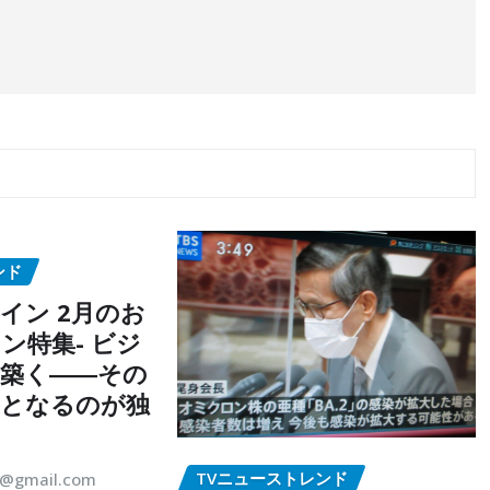
ンド
イン 2月のお
ン特集- ビジ
築く――その
点となるのが独
TVニューストレンド
5@gmail.com