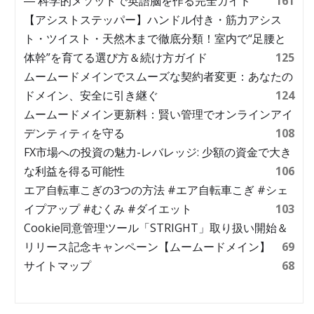
― 科学的メソッドで英語脳を作る完全ガイド
161
【アシストステッパー】ハンドル付き・筋力アシス
ト・ツイスト・天然木まで徹底分類！室内で“足腰と
体幹”を育てる選び方＆続け方ガイド
125
ムームードメインでスムーズな契約者変更：あなたの
ドメイン、安全に引き継ぐ
124
ムームードメイン更新料：賢い管理でオンラインアイ
デンティティを守る
108
FX市場への投資の魅力-レバレッジ: 少額の資金で大き
な利益を得る可能性
106
エア自転車こぎの3つの方法 #エア自転車こぎ #シェ
イプアップ #むくみ #ダイエット
103
Cookie同意管理ツール「STRIGHT」取り扱い開始＆
リリース記念キャンペーン【ムームードメイン】
69
サイトマップ
68