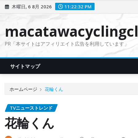
コ
木曜日, 6 8月 2026
11:22:33 PM
ン
テ
macatawacyclingcl
ン
ツ
PR「本サイトはアフィリエイト広告を利用しています」
に
ス
キ
サイトマップ
ッ
プ
ホームページ
花輪くん
TVニューストレンド
花輪くん