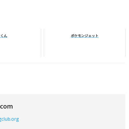
野くん
ポケモンジェット
.com
gclub.org