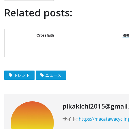
Related posts:
Crossfaith
団
トレンド
ニュース
pikakichi2015@gmail
サイト:
https://macatawacyclin