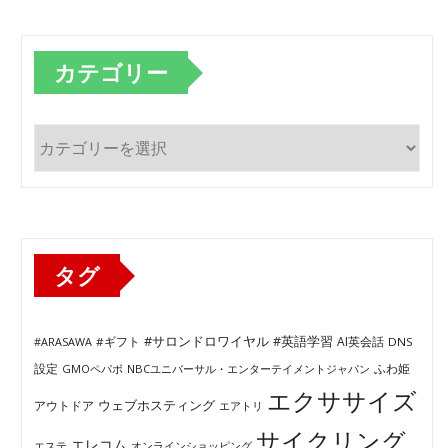
カテゴリー
カ
テ
ゴ
リ
ー
タグ
#サロンドロワイヤル
#英語学習
AI英会話
#ARASAWA
#ギフト
DNS
ふわ姫
設定
GMOペパボ
NBCユニバーサル・エンターテイメントジャパン
エクササイズ
ウェブホスティング
アウトドア
エアトリ
サイクリング
エレコム
エステ
オンラインショッピング