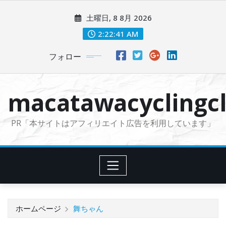
コ
土曜日, 8 8月 2026
ン
テ
2:22:42 AM
ン
フォロー
ツ
に
ス
macatawacyclingcl
キ
ッ
PR「本サイトはアフィリエイト広告を利用しています」
プ
ホームページ
舞ちゃん