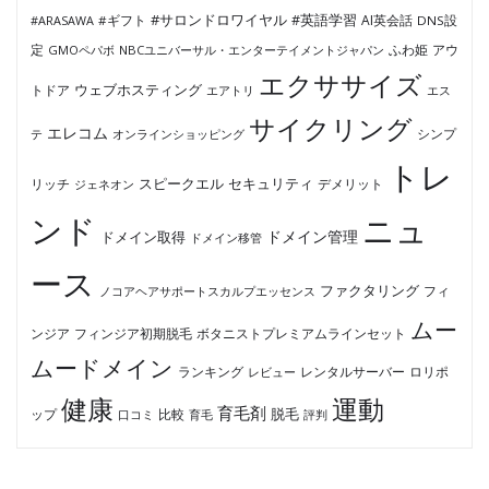
#サロンドロワイヤル
#英語学習
AI英会話
#ARASAWA
#ギフト
DNS設
ふわ姫
定
GMOペパボ
NBCユニバーサル・エンターテイメントジャパン
アウ
エクササイズ
ウェブホスティング
トドア
エアトリ
エス
サイクリング
エレコム
テ
オンラインショッピング
シンプ
トレ
セキュリティ
スピークエル
デメリット
リッチ
ジェネオン
ンド
ニュ
ドメイン管理
ドメイン取得
ドメイン移管
ース
ファクタリング
ノコアヘアサポートスカルプエッセンス
フィ
ムー
フィンジア初期脱毛
ボタニストプレミアムラインセット
ンジア
ムードメイン
ロリポ
ランキング
レビュー
レンタルサーバー
健康
運動
育毛剤
脱毛
ップ
比較
口コミ
評判
育毛