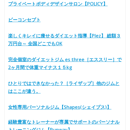
プライベートボディデザインサロン【POLICY】
ビーコンセプト
楽しくキレイに痩せるダイエット指導【Plez】 総額３
万円台～ 全国どこでもOK
完全個室のダイエットジム es three［エススリー］で
2ヶ月間で体重マイナス１５kg
ひとりではできなかった？［ライザップ］他のジムと
はここが違う。
女性専用パーソナルジム【Shapes(シェイプス)】
経験豊富なトレーナーが専属でサポートのパーソナル
トレーニングジム【Runway】