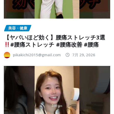
美容・健康
【ヤバいほど効く】腰痛ストレッチ3選
#腰痛ストレッチ #腰痛改善 #腰痛
pikakichi2015@gmail.com
7月 29, 2026