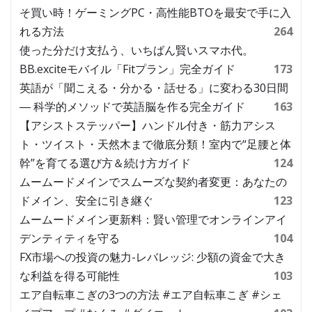
そ買い時！ゲーミングPC・高性能BTOを最安で手に入
れる方法
264
使った分だけ支払う、いちばん賢いスマホ代。
BB.exciteモバイル「Fitプラン」完全ガイド
173
英語が「聞こえる・分かる・話せる」に変わる30日間
― 科学的メソッドで英語脳を作る完全ガイド
163
【アシストステッパー】ハンドル付き・筋力アシス
ト・ツイスト・天然木まで徹底分類！室内で“足腰と体
幹”を育てる選び方＆続け方ガイド
124
ムームードメインでスムーズな契約者変更：あなたの
ドメイン、安全に引き継ぐ
123
ムームードメイン更新料：賢い管理でオンラインアイ
デンティティを守る
104
FX市場への投資の魅力-レバレッジ: 少額の資金で大き
な利益を得る可能性
103
エア自転車こぎの3つの方法 #エア自転車こぎ #シェ