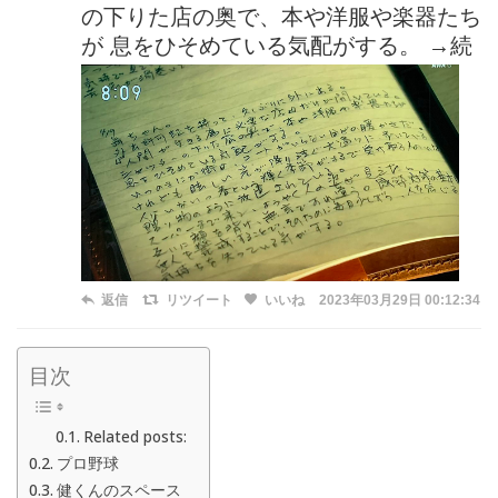
の下りた店の奥で、本や洋服や楽器たち
が 息をひそめている気配がする。 →続
返信
リツイート
いいね
2023年03月29日 00:12:34
目次
Related posts:
プロ野球
健くんのスペース