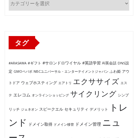
テ
ゴ
リ
ー
タグ
#サロンドロワイヤル
#英語学習
AI英会話
#ARASAWA
#ギフト
DNS設
ふわ姫
定
GMOペパボ
NBCユニバーサル・エンターテイメントジャパン
アウ
エクササイズ
ウェブホスティング
トドア
エアトリ
エス
サイクリング
エレコム
テ
オンラインショッピング
シンプ
トレ
セキュリティ
スピークエル
デメリット
リッチ
ジェネオン
ンド
ニュ
ドメイン管理
ドメイン取得
ドメイン移管
ース