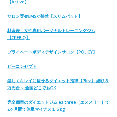
【Active】
サロン専売EMSが解禁【スリムパッド】
料金表｜女性専用パーソナルトレーニングジム
【CREBIQ】
プライベートボディデザインサロン【POLICY】
ビーコンセプト
楽しくキレイに痩せるダイエット指導【Plez】 総額３
万円台～ 全国どこでもOK
完全個室のダイエットジム es three［エススリー］で
2ヶ月間で体重マイナス１５kg