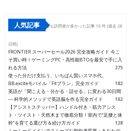
人気記事
最も訪問者が多かった記事 10 件 (過去 28
日間)
FRONTIER スーパーセール2026 完全攻略ガイド 今こ
そ買い時！ゲーミングPC・高性能BTOを最安で手に入
れる方法
275
使った分だけ支払う、いちばん賢いスマホ代。
BB.exciteモバイル「Fitプラン」完全ガイド
182
英語が「聞こえる・分かる・話せる」に変わる30日間
― 科学的メソッドで英語脳を作る完全ガイド
162
【アシストステッパー】ハンドル付き・筋力アシス
ト・ツイスト・天然木まで徹底分類！室内で“足腰と体
幹”を育てる選び方＆続け方ガイド
128
ムームードメインでスムーズな契約者変更：あなたの