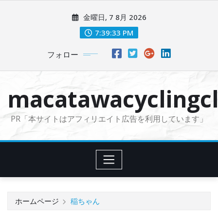
コ
金曜日, 7 8月 2026
ン
テ
7:39:34 PM
ン
フォロー
ツ
に
ス
macatawacyclingcl
キ
ッ
PR「本サイトはアフィリエイト広告を利用しています」
プ
ホームページ
稲ちゃん