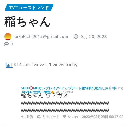
TVニューストレンド
稲ちゃん
pikakichi2015@gmail.com
3月 28, 2023
0
814 total views
, 1 views today
SEIJI
MHサンブレイク○アップデート第5弾(4月)楽しみ
侍
フォローする
JAPAN 世界一奪還
@l_lgkmu4
稲ちゃん ウミガメ
wwwwwwwwwwwwwwwwwwwwww
wwwwwwwwwwwwwwwwwwwwww
返信
リツイート
いいね
2023年03月28日 00:17:02