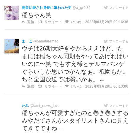
高音に愛され身長に嫌われた男
@a_gr9i82
フォローする
稲ちゃん笑
返信
リツイート
いいね
2023年03月28日 00:16:38
まーこ
@hanataremao
フォローする
ウチは26期大好きやからええけど、た
まには稲ちゃん同期もやってあげればい
いのに〜笑 でもすえ様とデルマパンゲ
ぐらいしか思いつかんなぁ。祇園もか。
ちと全国放送では弱いかぁ。←
返信
リツイート
いいね
2023年03月28日 00:13:06
たみ
@tami_news_love
フォローする
稲ちゃんが可愛すぎたのと巻き巻きする
みやだてさんがスタイリストさんに見え
てきてですね…