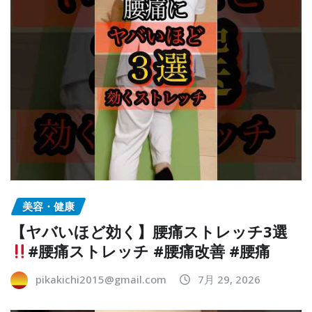
美容・健康
【ヤバいほど効く】腰痛ストレッチ3選
#腰痛ストレッチ #腰痛改善 #腰痛
pikakichi2015@gmail.com
7月 29, 2026