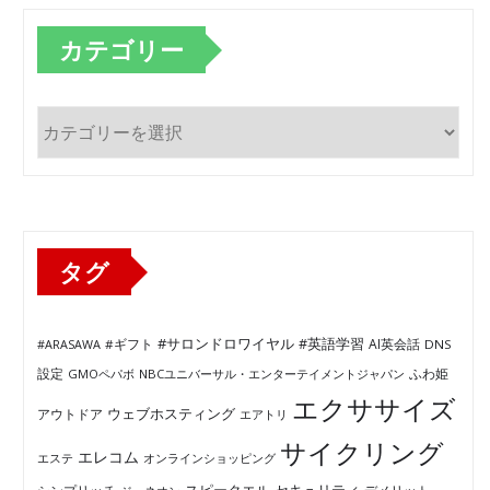
カテゴリー
カ
テ
ゴ
リ
ー
タグ
#サロンドロワイヤル
#英語学習
AI英会話
#ARASAWA
#ギフト
DNS
ふわ姫
設定
GMOペパボ
NBCユニバーサル・エンターテイメントジャパン
エクササイズ
ウェブホスティング
アウトドア
エアトリ
サイクリング
エレコム
エステ
オンラインショッピング