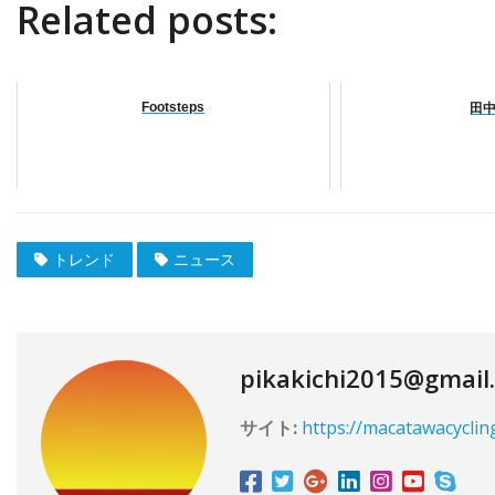
Related posts:
Footsteps
田
トレンド
ニュース
pikakichi2015@gmail
サイト:
https://macatawacyclin