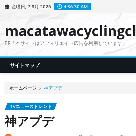
コ
金曜日, 7 8月 2026
4:36:31 AM
ン
テ
macatawacyclingcl
ン
ツ
PR「本サイトはアフィリエイト広告を利用しています」
に
ス
キ
サイトマップ
ッ
プ
ホームページ
神アプデ
TVニューストレンド
神アプデ