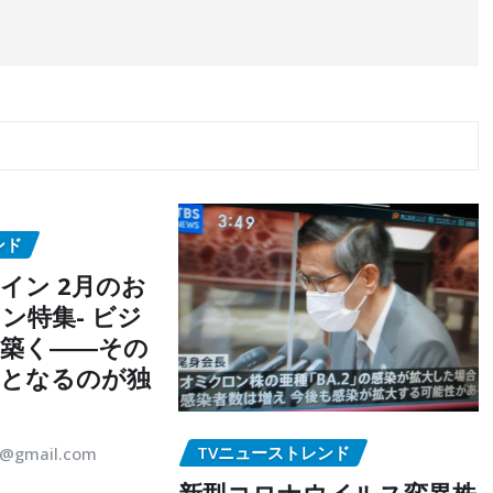
ンド
イン 2月のお
ン特集- ビジ
築く――その
点となるのが独
TVニューストレンド
5@gmail.com
新型コロナウイルス変異株