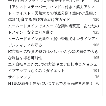
― 科学的メソッドで英語脳を作る完全ガイド
162
【アシストステッパー】ハンドル付き・筋力アシス
ト・ツイスト・天然木まで徹底分類！室内で“足腰と
体幹”を育てる選び方＆続け方ガイド
130
ムームードメインでスムーズな契約者変更：あなたの
ドメイン、安全に引き継ぐ
125
ムームードメイン更新料：賢い管理でオンラインアイ
デンティティを守る
106
FX市場への投資の魅力-レバレッジ: 少額の資金で大き
な利益を得る可能性
105
エア自転車こぎの3つの方法 #エア自転車こぎ #シェ
イプアップ #むくみ #ダイエット
101
サイトマップ
76
FITBOX紹介！静かにいつでもできる有酸素運動！
70