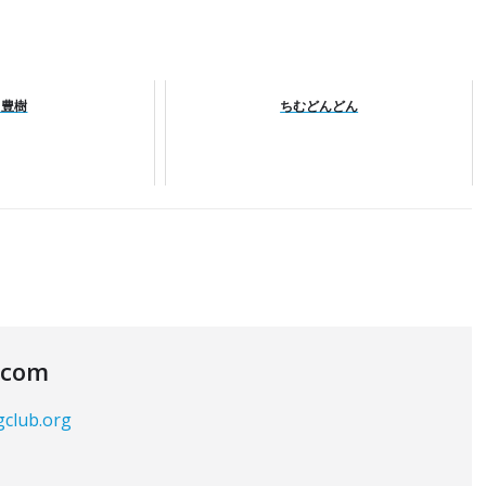
中豊樹
ちむどんどん
.com
gclub.org