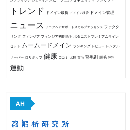
セキュリティ
スピークエル
デメリット
シンプリッチ
ジェネオン
トレンド
ドメイン管理
ドメイン取得
ドメイン移管
ニュース
ファクタ
ノコアヘアサポートスカルプエッセンス
リング
フィンジア初期脱毛
ボタニストプレミアムライン
フィンジア
ムームードメイン
セット
ランキング
レビュー
レンタル
健康
育毛剤
脱毛
ロリポップ
比較
サーバー
口コミ
評判
育毛
運動
AH