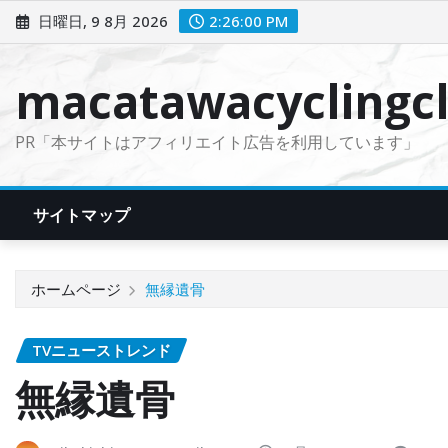
コ
日曜日, 9 8月 2026
2:26:01 PM
ン
テ
macatawacyclingcl
ン
ツ
PR「本サイトはアフィリエイト広告を利用しています」
に
ス
キ
サイトマップ
ッ
プ
ホームページ
無縁遺骨
TVニューストレンド
無縁遺骨