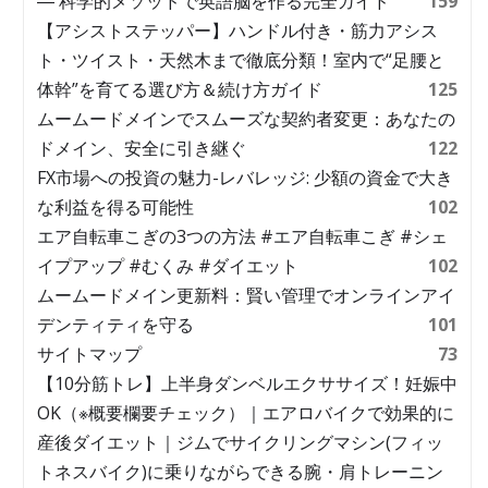
― 科学的メソッドで英語脳を作る完全ガイド
159
【アシストステッパー】ハンドル付き・筋力アシス
ト・ツイスト・天然木まで徹底分類！室内で“足腰と
体幹”を育てる選び方＆続け方ガイド
125
ムームードメインでスムーズな契約者変更：あなたの
ドメイン、安全に引き継ぐ
122
FX市場への投資の魅力-レバレッジ: 少額の資金で大き
な利益を得る可能性
102
エア自転車こぎの3つの方法 #エア自転車こぎ #シェ
イプアップ #むくみ #ダイエット
102
ムームードメイン更新料：賢い管理でオンラインアイ
デンティティを守る
101
サイトマップ
73
【10分筋トレ】上半身ダンベルエクササイズ！妊娠中
OK（※概要欄要チェック）｜エアロバイクで効果的に
産後ダイエット｜ジムでサイクリングマシン(フィッ
トネスバイク)に乗りながらできる腕・肩トレーニン