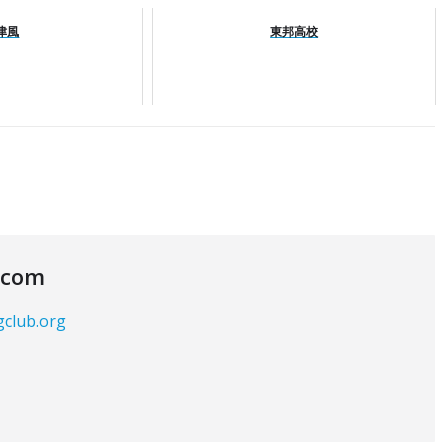
津風
東邦高校
.com
gclub.org