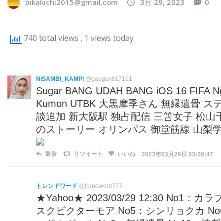
pikakichi2015@gmail.com
3月 29, 2023
0
740 total views
, 1 views today
NISAMBI_KAMPI
@gaugux817161
Sugar BANG UDAH BANG iOS 16 FIFA Ng
Kumon UTBK 大黒摩季さん 無縁遺骨
談追加 新大阪駅 独占配信 三笘女子 松山
のストーリー オリンパス 御堂筋線 山梨
返信
リツイート
いいね
2023年03月29日 03:28:47
トレンドワード
@trendword777
★Yahoo★ 2023/03/29 12:30 No
スクビクターモア No5：シンリョクカ No