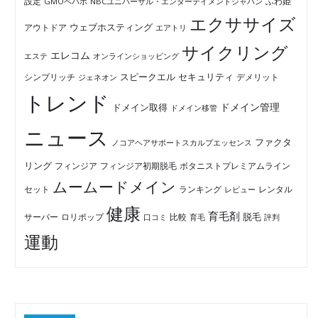
ふわ姫
設定
GMOペパボ
NBCユニバーサル・エンターテイメントジャパン
エクササイズ
ウェブホスティング
アウトドア
エアトリ
サイクリング
エレコム
エステ
オンラインショッピング
セキュリティ
スピークエル
デメリット
シンプリッチ
ジェネオン
トレンド
ドメイン管理
ドメイン取得
ドメイン移管
ニュース
ファクタ
ノコアヘアサポートスカルプエッセンス
リング
フィンジア初期脱毛
ボタニストプレミアムライン
フィンジア
ムームードメイン
セット
ランキング
レビュー
レンタル
健康
育毛剤
脱毛
ロリポップ
比較
サーバー
口コミ
評判
育毛
運動