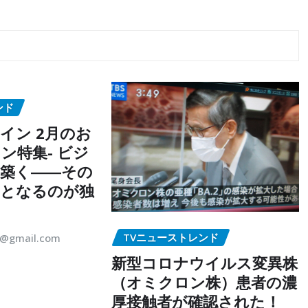
ンド
イン 2月のお
ン特集- ビジ
築く――その
点となるのが独
TVニューストレンド
5@gmail.com
新型コロナウイルス変異株
（オミクロン株）患者の濃
厚接触者が確認された！