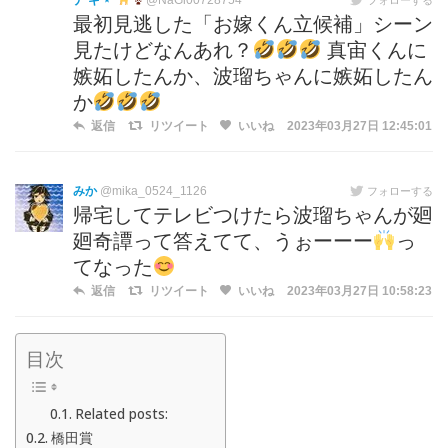
ナ ギ ⋆*
@NaGi00728754
最初見逃した「お嫁くん立候補」シーン
見たけどなんあれ？
真宙くんに
嫉妬したんか、波瑠ちゃんに嫉妬したん
か
返信
リツイート
いいね
2023年03月27日 12:45:01
みか
@mika_0524_1126
フォローする
帰宅してテレビつけたら波瑠ちゃんが廻
廻奇譚って答えてて、うぉーーー
っ
てなった
返信
リツイート
いいね
2023年03月27日 10:58:23
目次
Related posts:
橋田賞