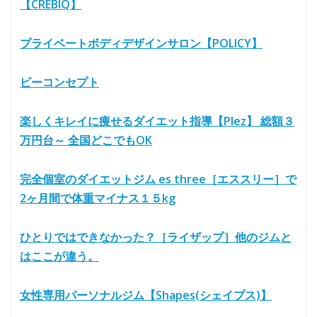
【CREBIQ】
プライベートボディデザインサロン【POLICY】
ビーコンセプト
楽しくキレイに痩せるダイエット指導【Plez】 総額３
万円台～ 全国どこでもOK
完全個室のダイエットジム es three［エススリー］で
2ヶ月間で体重マイナス１５kg
ひとりではできなかった？［ライザップ］他のジムと
はここが違う。
女性専用パーソナルジム【Shapes(シェイプス)】