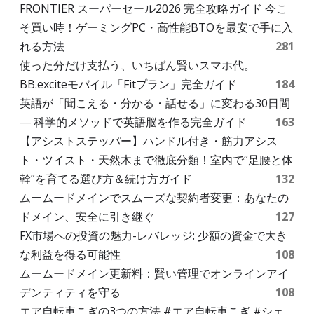
FRONTIER スーパーセール2026 完全攻略ガイド 今こ
そ買い時！ゲーミングPC・高性能BTOを最安で手に入
れる方法
281
使った分だけ支払う、いちばん賢いスマホ代。
BB.exciteモバイル「Fitプラン」完全ガイド
184
英語が「聞こえる・分かる・話せる」に変わる30日間
― 科学的メソッドで英語脳を作る完全ガイド
163
【アシストステッパー】ハンドル付き・筋力アシス
ト・ツイスト・天然木まで徹底分類！室内で“足腰と体
幹”を育てる選び方＆続け方ガイド
132
ムームードメインでスムーズな契約者変更：あなたの
ドメイン、安全に引き継ぐ
127
FX市場への投資の魅力-レバレッジ: 少額の資金で大き
な利益を得る可能性
108
ムームードメイン更新料：賢い管理でオンラインアイ
デンティティを守る
108
エア自転車こぎの3つの方法 #エア自転車こぎ #シェ