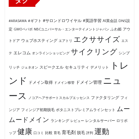
タグ
#サロンドロワイヤル
#英語学習
AI英会話
#ARASAWA
#ギフト
DNS設
ふわ姫
定
GMOペパボ
NBCユニバーサル・エンターテイメントジャパン
アウ
エクササイズ
ウェブホスティング
トドア
エアトリ
エス
サイクリング
エレコム
テ
オンラインショッピング
シンプ
トレ
セキュリティ
スピークエル
デメリット
リッチ
ジェネオン
ンド
ニュ
ドメイン管理
ドメイン取得
ドメイン移管
ース
ファクタリング
ノコアヘアサポートスカルプエッセンス
フィ
ムー
フィンジア初期脱毛
ボタニストプレミアムラインセット
ンジア
ムードメイン
ロリポ
ランキング
レビュー
レンタルサーバー
健康
運動
育毛剤
脱毛
ップ
比較
口コミ
評判
育毛