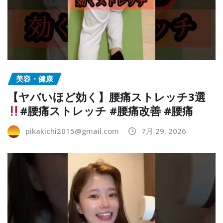
美容・健康
【ヤバいほど効く】腰痛ストレッチ3選
#腰痛ストレッチ #腰痛改善 #腰痛
pikakichi2015@gmail.com
7月 29, 2026