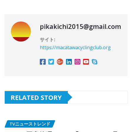
pikakichi2015@gmail.com
サイト:
https://macatawacyclingclub.org
RELATED STORY
TVニューストレンド