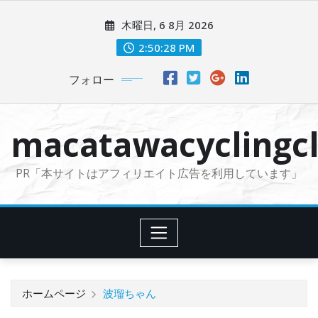
コ
木曜日, 6 8月 2026
ン
テ
2:50:30 PM
ン
フォロー
ツ
に
ス
macatawacyclingcl
キ
ッ
PR「本サイトはアフィリエイト広告を利用しています」
プ
ホームページ
波瑠ちゃん