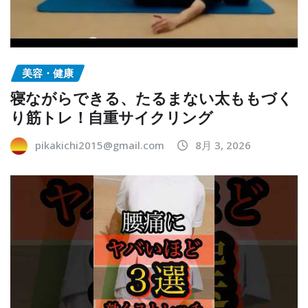
美容・健康
寝ながらできる、たるまない太ももづく
り筋トレ！自重サイクリング
pikakichi2015@gmail.com
8月 3, 2026