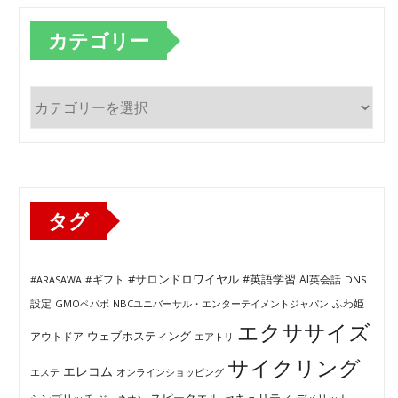
カテゴリー
カ
テ
ゴ
リ
ー
タグ
#サロンドロワイヤル
#英語学習
AI英会話
#ARASAWA
#ギフト
DNS
ふわ姫
設定
GMOペパボ
NBCユニバーサル・エンターテイメントジャパン
エクササイズ
ウェブホスティング
アウトドア
エアトリ
サイクリング
エレコム
エステ
オンラインショッピング