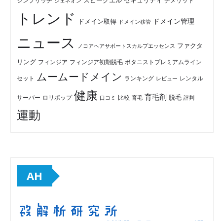
セキュリティ
スピークエル
デメリット
シンプリッチ
ジェネオン
トレンド
ドメイン管理
ドメイン取得
ドメイン移管
ニュース
ファクタ
ノコアヘアサポートスカルプエッセンス
リング
フィンジア初期脱毛
ボタニストプレミアムライン
フィンジア
ムームードメイン
セット
ランキング
レビュー
レンタル
健康
育毛剤
脱毛
ロリポップ
比較
サーバー
口コミ
評判
育毛
運動
AH