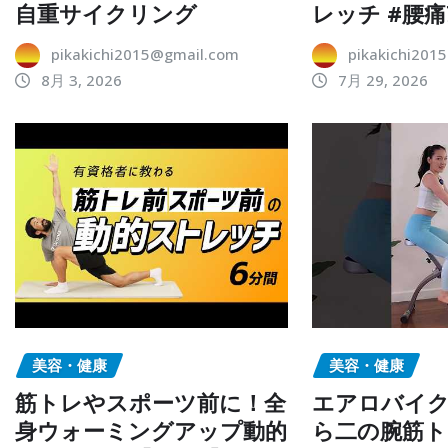
自重サイクリング
レッチ #腰痛
pikakichi2015@gmail.com
pikakichi201
8月 3, 2026
7月 29, 2026
美容・健康
美容・健康
筋トレやスポーツ前に！全
エアロバイ
身ウォーミングアップ動的
ら二の腕筋ト