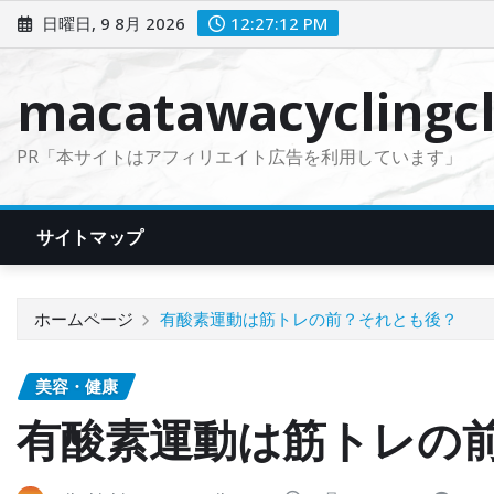
コ
日曜日, 9 8月 2026
12:27:13 PM
ン
テ
macatawacyclingcl
ン
ツ
PR「本サイトはアフィリエイト広告を利用しています」
に
ス
キ
サイトマップ
ッ
プ
ホームページ
有酸素運動は筋トレの前？それとも後？
美容・健康
有酸素運動は筋トレの