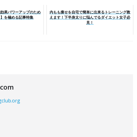
毛効果パワーアップのため
内もも痩せを自宅で簡単に出来るトレーニング教
ジ】を極める記事特集
えます！下半身太りに悩んでるダイエット女子必
見！
.com
gclub.org