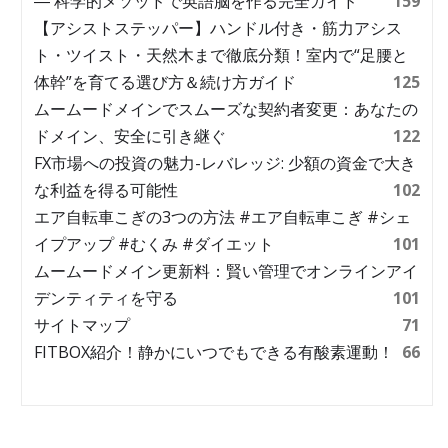
― 科学的メソッドで英語脳を作る完全ガイド
159
【アシストステッパー】ハンドル付き・筋力アシス
ト・ツイスト・天然木まで徹底分類！室内で“足腰と
体幹”を育てる選び方＆続け方ガイド
125
ムームードメインでスムーズな契約者変更：あなたの
ドメイン、安全に引き継ぐ
122
FX市場への投資の魅力-レバレッジ: 少額の資金で大き
な利益を得る可能性
102
エア自転車こぎの3つの方法 #エア自転車こぎ #シェ
イプアップ #むくみ #ダイエット
101
ムームードメイン更新料：賢い管理でオンラインアイ
デンティティを守る
101
サイトマップ
71
FITBOX紹介！静かにいつでもできる有酸素運動！
66