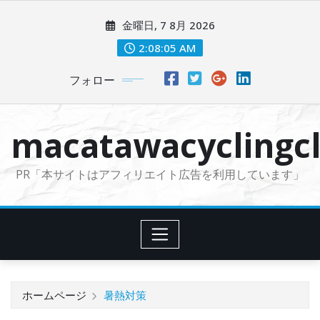
コ
金曜日, 7 8月 2026
ン
テ
2:08:06 AM
ン
フォロー
ツ
に
ス
macatawacyclingcl
キ
ッ
PR「本サイトはアフィリエイト広告を利用しています」
プ
ホームページ
暑熱対策