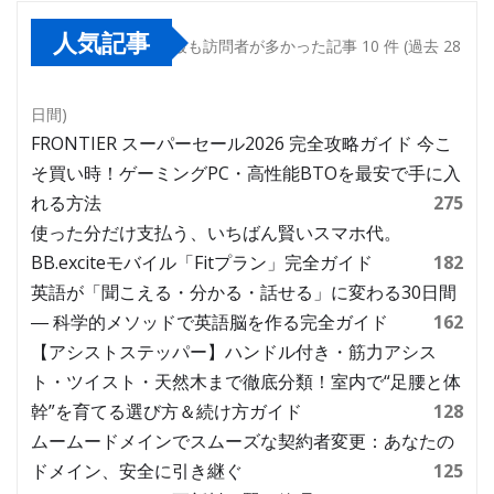
人気記事
最も訪問者が多かった記事 10 件 (過去 28
日間)
FRONTIER スーパーセール2026 完全攻略ガイド 今こ
そ買い時！ゲーミングPC・高性能BTOを最安で手に入
れる方法
275
使った分だけ支払う、いちばん賢いスマホ代。
BB.exciteモバイル「Fitプラン」完全ガイド
182
英語が「聞こえる・分かる・話せる」に変わる30日間
― 科学的メソッドで英語脳を作る完全ガイド
162
【アシストステッパー】ハンドル付き・筋力アシス
ト・ツイスト・天然木まで徹底分類！室内で“足腰と体
幹”を育てる選び方＆続け方ガイド
128
ムームードメインでスムーズな契約者変更：あなたの
ドメイン、安全に引き継ぐ
125