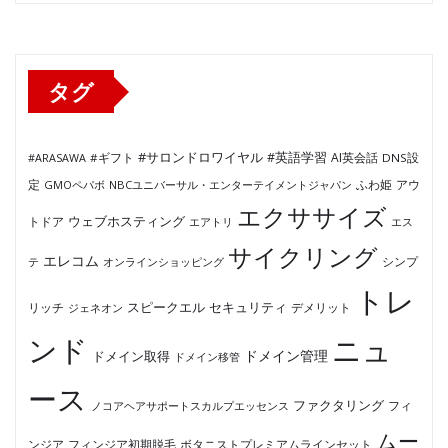
ゴ
リ
ー
タグ
#サロンドロワイヤル
#英語学習
AI英会話
#ARASAWA
#ギフト
DNS設
ふわ姫
定
GMOペパボ
NBCユニバーサル・エンターテイメントジャパン
アウ
エクササイズ
ウェブホスティング
トドア
エアトリ
エス
サイクリング
エレコム
テ
オンラインショッピング
シンプ
トレ
セキュリティ
スピークエル
デメリット
リッチ
ジェネオン
ンド
ニュ
ドメイン管理
ドメイン取得
ドメイン移管
ース
ファクタリング
ノコアヘアサポートスカルプエッセンス
フィ
ムー
フィンジア初期脱毛
ボタニストプレミアムラインセット
ンジア