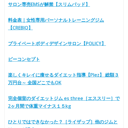
サロン専売EMSが解禁【スリムパッド】
料金表｜女性専用パーソナルトレーニングジム
【CREBIQ】
プライベートボディデザインサロン【POLICY】
ビーコンセプト
楽しくキレイに痩せるダイエット指導【Plez】 総額３
万円台～ 全国どこでもOK
完全個室のダイエットジム es three［エススリー］で
2ヶ月間で体重マイナス１５kg
ひとりではできなかった？［ライザップ］他のジムと