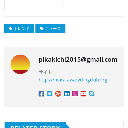
トレンド
ニュース
pikakichi2015@gmail.com
サイト:
https://macatawacyclingclub.org
RELATED STORY