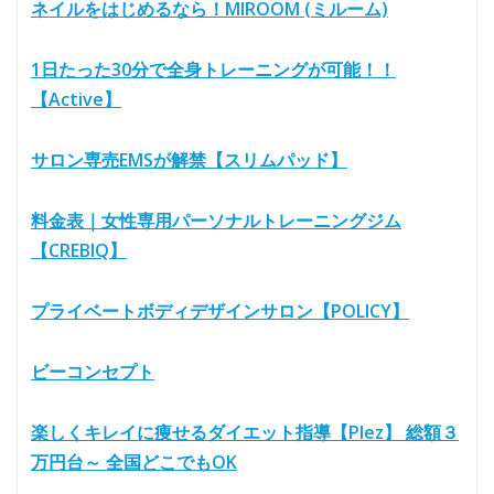
ネイルをはじめるなら！MIROOM (ミルーム)
1日たった30分で全身トレーニングが可能！！
【Active】
サロン専売EMSが解禁【スリムパッド】
料金表｜女性専用パーソナルトレーニングジム
【CREBIQ】
プライベートボディデザインサロン【POLICY】
ビーコンセプト
楽しくキレイに痩せるダイエット指導【Plez】 総額３
万円台～ 全国どこでもOK