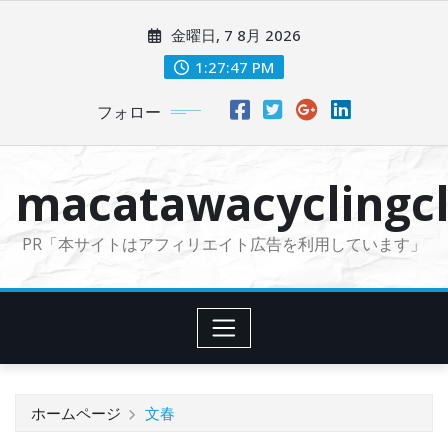
コ
金曜日, 7 8月 2026
ン
テ
1:27:49 PM
ン
フォロー
ツ
に
ス
macatawacyclingcl
キ
ッ
PR「本サイトはアフィリエイト広告を利用しています」
プ
ホームページ
文春