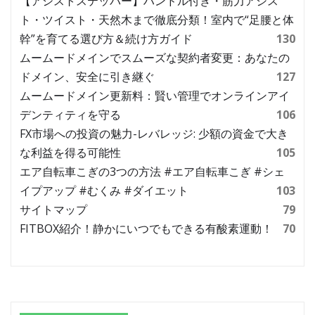
【アシストステッパー】ハンドル付き・筋力アシス
ト・ツイスト・天然木まで徹底分類！室内で“足腰と体
幹”を育てる選び方＆続け方ガイド
130
ムームードメインでスムーズな契約者変更：あなたの
ドメイン、安全に引き継ぐ
127
ムームードメイン更新料：賢い管理でオンラインアイ
デンティティを守る
106
FX市場への投資の魅力-レバレッジ: 少額の資金で大き
な利益を得る可能性
105
エア自転車こぎの3つの方法 #エア自転車こぎ #シェ
イプアップ #むくみ #ダイエット
103
サイトマップ
79
FITBOX紹介！静かにいつでもできる有酸素運動！
70