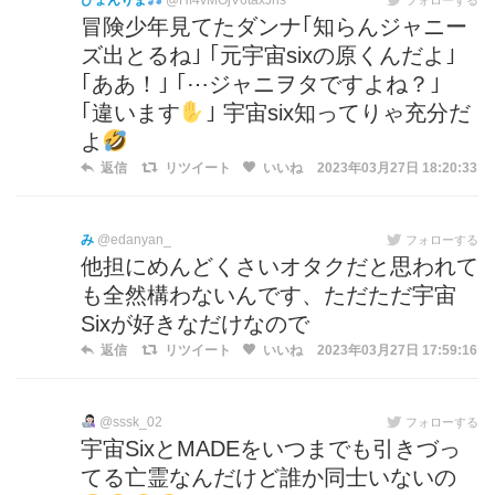
ぴょんりま
@Hf4vMOjV6taxJhs
冒険少年見てたダンナ｢知らんジャニー
ズ出とるね｣ ｢元宇宙sixの原くんだよ｣
｢ああ！｣ ｢⋯ジャニヲタですよね？｣
｢違います
｣ 宇宙six知ってりゃ充分だ
よ
返信
リツイート
いいね
2023年03月27日 18:20:33
み
@edanyan_
フォローする
他担にめんどくさいオタクだと思われて
も全然構わないんです、ただただ宇宙
Sixが好きなだけなので
返信
リツイート
いいね
2023年03月27日 17:59:16
@sssk_02
フォローする
宇宙SixとMADEをいつまでも引きづっ
てる亡霊なんだけど誰か同士いないの