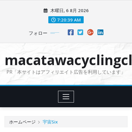
コ
木曜日, 6 8月 2026
ン
テ
7:20:40 AM
ン
フォロー
ツ
に
ス
macatawacyclingcl
キ
ッ
PR「本サイトはアフィリエイト広告を利用しています」
プ
ホームページ
宇宙Six