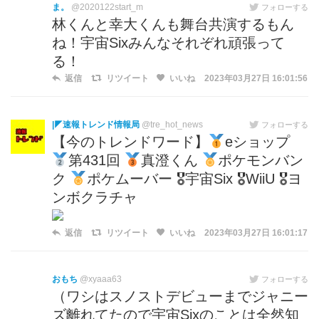
ま。
@2020122start_m
フォローする
林くんと幸大くんも舞台共演するもん
ね！宇宙Sixみんなそれぞれ頑張って
る！
返信
リツイート
いいね
2023年03月27日 16:01:56
|◤速報トレンド情報局
@tre_hot_news
フォローする
【今のトレンドワード】
eショップ
第431回
真澄くん
ポケモンバン
ク
ポケムーバー 🎖宇宙Six 🎖WiiU 🎖ヨ
ンボクラチャ
返信
リツイート
いいね
2023年03月27日 16:01:17
おもち
@xyaaa63
フォローする
（ワシはスノストデビューまでジャニー
ズ離れてたので宇宙Sixのことは全然知