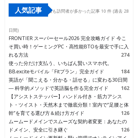
人気記事
最も訪問者が多かった記事 10 件 (過去 28
日間)
FRONTIER スーパーセール2026 完全攻略ガイド 今こ
そ買い時！ゲーミングPC・高性能BTOを最安で手に入
れる方法
274
使った分だけ支払う、いちばん賢いスマホ代。
BB.exciteモバイル「Fitプラン」完全ガイド
184
英語が「聞こえる・分かる・話せる」に変わる30日間
― 科学的メソッドで英語脳を作る完全ガイド
162
【アシストステッパー】ハンドル付き・筋力アシス
ト・ツイスト・天然木まで徹底分類！室内で“足腰と体
幹”を育てる選び方＆続け方ガイド
126
ムームードメインでスムーズな契約者変更：あなたの
ドメイン、安全に引き継ぐ
126