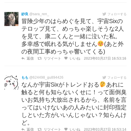
紗良
@sara_ren_
フォローする
冒険少年のはらめぐを見て、宇宙Sixの
テロップ見て、めっちゃ楽しそうな2人
を見て、康二くんと一緒に泣いた私。
多幸感で眠れる気がしません
(あと外
の夜間工事めっちゃ響いてくる)
返信
リツイート
いいね
2023年03月27日 16:53:16
もも
@624498_gu894426
フォローする
なんか宇宙Sixがトレンドおる
あれに
触ると何も知らないくせに！って面倒臭
いお気持ち大放出されるから、名前を言
ってはいけないあの人みたいに封印指定
しといた方がいいんじゃない？知らんけ
ど。
返信
リツイート
いいね
2023年03月27日 16:53:14