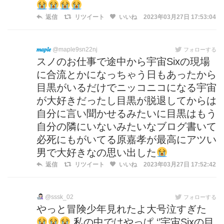
返信
リツイート
いいね
2023年03月27日 17:53:04
𝒎𝒂𝒑𝒍𝒆
@maple9sn22nj
フォローする
スノのお仕事で途中から宇宙Sixの現場
に合流とかになっちゃう日もあったから
目黒がいるだけでニッコニコになる宇宙
が大好きだったし目黒が脱退してからは
自分に言い聞かせるみたいに目黒はもう
自分の隣にいないみたいなブログ書いて
必死にもがいてる原嘉孝が最高にアツい
男で大好きなの思い出した
返信
リツイート
いいね
2023年03月27日 17:52:42
@sssk_02
フォローする
やっと冒険少年見れたよ大号泣すぎた
私の中ではやっぱ ‘’宇宙Sixの目