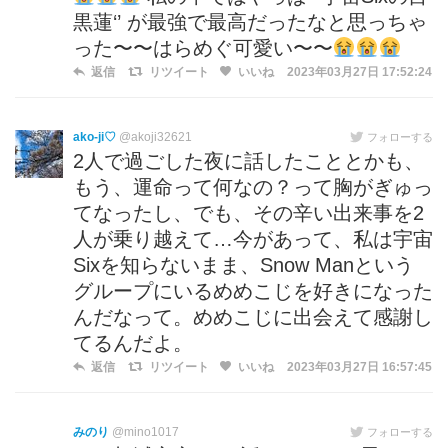
黒蓮‘’ が最強で最高だったなと思っちゃ
った〜〜はらめぐ可愛い〜〜
返信
リツイート
いいね
2023年03月27日 17:52:24
ako-ji♡
@akoji32621
フォローする
2人で過ごした夜に話したこととかも、
もう、運命って何なの？って胸がぎゅっ
てなったし、でも、その辛い出来事を2
人が乗り越えて…今があって、私は宇宙
Sixを知らないまま、Snow Manという
グループにいるめめこじを好きになった
んだなって。めめこじに出会えて感謝し
てるんだよ。
返信
リツイート
いいね
2023年03月27日 16:57:45
みのり
@mino1017
フォローする