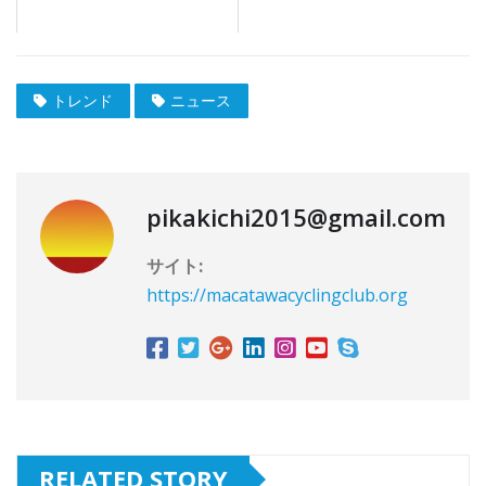
トレンド
ニュース
pikakichi2015@gmail.com
サイト:
https://macatawacyclingclub.org
RELATED STORY