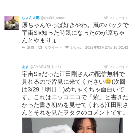
ちょん太郎
@cho34_snow
フォローする
原ちゃんやっぱ好きやわ。嵐のバックで
宇宙Six知った時気になったのが原ちゃ
んとやまりょ。
返信
リツイート
いいね
2023年03月27日 16:02:42
あま
@AMAGURI_Ueda
フォローする
宇宙Sixだった江田剛さんの配信無料で
見れるので皆見に来てください
(次回
は3/29！明日！)めちゃくちゃ面白いで
す。これはニッコニコで「紫」と書きた
かった書き初めを見せてくれる江田剛さ
んとそれを見たヲタクのコメントです。