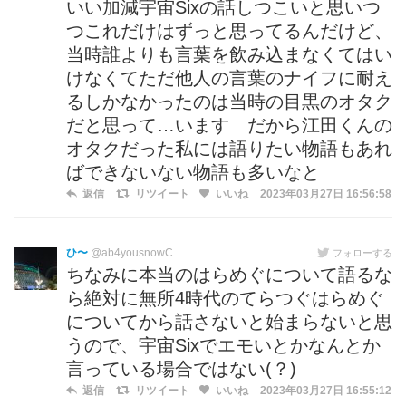
いい加減宇宙Sixの話しつこいと思いつ
つこれだけはずっと思ってるんだけど、
当時誰よりも言葉を飲み込まなくてはい
けなくてただ他人の言葉のナイフに耐え
るしかなかったのは当時の目黒のオタク
だと思って…います だから江田くんの
オタクだった私には語りたい物語もあれ
ばできないない物語も多いなと
返信
リツイート
いいね
2023年03月27日 16:56:58
ひ〜
@ab4yousnowC
フォローする
ちなみに本当のはらめぐについて語るな
ら絶対に無所4時代のてらつぐはらめぐ
についてから話さないと始まらないと思
うので、宇宙Sixでエモいとかなんとか
言っている場合ではない(？)
返信
リツイート
いいね
2023年03月27日 16:55:12