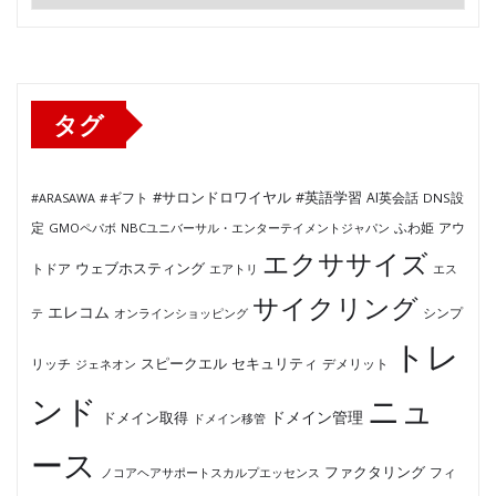
テ
ゴ
リ
ー
タグ
#サロンドロワイヤル
#英語学習
AI英会話
#ARASAWA
#ギフト
DNS設
ふわ姫
定
GMOペパボ
NBCユニバーサル・エンターテイメントジャパン
アウ
エクササイズ
ウェブホスティング
トドア
エアトリ
エス
サイクリング
エレコム
テ
オンラインショッピング
シンプ
トレ
セキュリティ
スピークエル
デメリット
リッチ
ジェネオン
ンド
ニュ
ドメイン管理
ドメイン取得
ドメイン移管
ース
ファクタリング
ノコアヘアサポートスカルプエッセンス
フィ