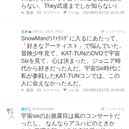
らない、They武道までしか知らない）
返信
リツイート
いいね
2023年03月27日 16:01:06
えみ
@ks11_sd26_nk13
フォローする
SnowManのﾌｧｸﾗｸﾞに入るにあたって、
「好きなアーティスト」で悩んでいた。
冒険少年見て、KAT-TUNのDVDで宇宙
Sixを見て、心は決まった。ジュニア時
代から好きだったんだ。宇宙Six時代に
私が参戦したKAT-TUNコンでは、この
人に会えなかったんだ。
返信
リツイート
いいね
2023年03月27日 15:59:59
あかし
@akssskxdue
フォローする
宇宙sixのお披露目は嵐のコンサートだ
ったし、 なんならアユハピのときか