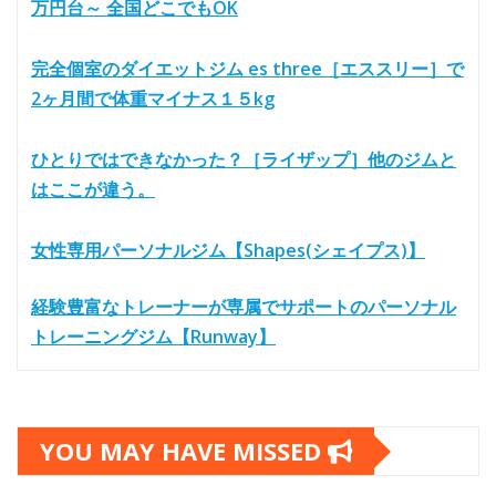
万円台～ 全国どこでもOK
完全個室のダイエットジム es three［エススリー］で
2ヶ月間で体重マイナス１５kg
ひとりではできなかった？［ライザップ］他のジムと
はここが違う。
女性専用パーソナルジム【Shapes(シェイプス)】
経験豊富なトレーナーが専属でサポートのパーソナル
トレーニングジム【Runway】
YOU MAY HAVE MISSED