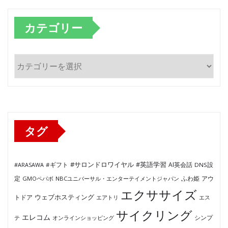
カテゴリー
カ
テ
ゴ
リ
ー
タグ
#サロンドロワイヤル
#英語学習
AI英会話
#ARASAWA
#ギフト
DNS設
ふわ姫
定
GMOペパボ
NBCユニバーサル・エンターテイメントジャパン
アウ
エクササイズ
ウェブホスティング
トドア
エアトリ
エス
サイクリング
エレコム
テ
オンラインショッピング
シンプ