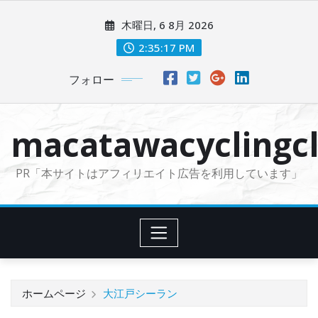
コ
木曜日, 6 8月 2026
ン
テ
2:35:18 PM
ン
フォロー
ツ
に
ス
macatawacyclingcl
キ
ッ
PR「本サイトはアフィリエイト広告を利用しています」
プ
ホームページ
大江戸シーラン