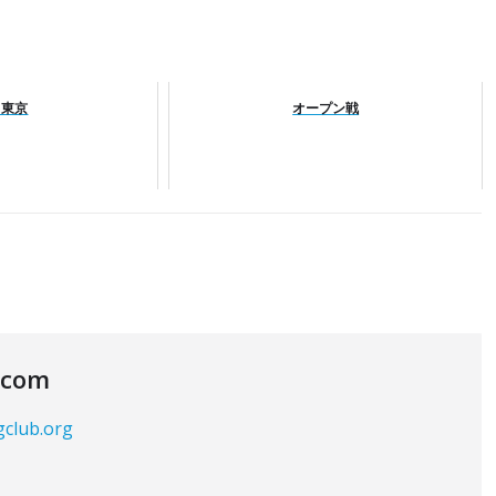
ス東京
オープン戦
.com
gclub.org