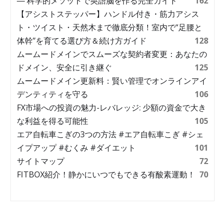
― 科学的メソッドで英語脳を作る完全ガイド
162
【アシストステッパー】ハンドル付き・筋力アシス
ト・ツイスト・天然木まで徹底分類！室内で“足腰と
体幹”を育てる選び方＆続け方ガイド
128
ムームードメインでスムーズな契約者変更：あなたの
ドメイン、安全に引き継ぐ
125
ムームードメイン更新料：賢い管理でオンラインアイ
デンティティを守る
106
FX市場への投資の魅力-レバレッジ: 少額の資金で大き
な利益を得る可能性
105
エア自転車こぎの3つの方法 #エア自転車こぎ #シェ
イプアップ #むくみ #ダイエット
101
サイトマップ
72
FITBOX紹介！静かにいつでもできる有酸素運動！
70