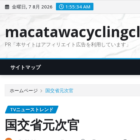
コ
金曜日, 7 8月 2026
1:55:34 AM
ン
テ
macatawacyclingcl
ン
ツ
PR「本サイトはアフィリエイト広告を利用しています」
に
ス
キ
サイトマップ
ッ
プ
ホームページ
国交省元次官
TVニューストレンド
国交省元次官