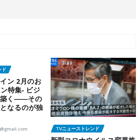
ンド
イン 2月のお
ン特集- ビジ
築く――その
点となるのが独
TVニューストレンド
5@gmail.com
新型コロナウイルス変異株