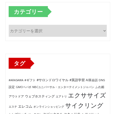
カテゴリー
カ
テ
ゴ
リ
ー
タグ
#サロンドロワイヤル
#英語学習
AI英会話
#ARASAWA
#ギフト
DNS
ふわ姫
設定
GMOペパボ
NBCユニバーサル・エンターテイメントジャパン
エクササイズ
ウェブホスティング
アウトドア
エアトリ
サイクリング
エレコム
エステ
オンラインショッピング