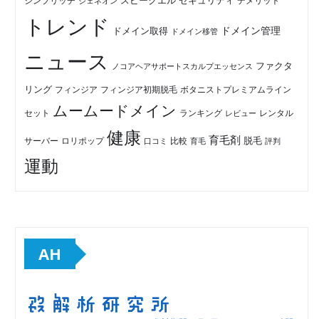
セキュリティ
スピークエル
デメリット
シンプリッチ
ジェネオン
トレンド
ドメイン管理
ドメイン取得
ドメイン移管
ニュース
ファクタ
ノコアヘアサポートスカルプエッセンス
リング
フィンジア初期脱毛
ボタニストプレミアムライン
フィンジア
ムームードメイン
セット
ランキング
レビュー
レンタル
健康
育毛剤
脱毛
ロリポップ
比較
サーバー
口コミ
評判
育毛
運動
AH