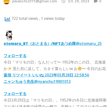
pikakichi2015@gmail.com
3月 29, 2023
0
722 total views
, 1 views today
otomaru_BT（おとまる）/NFTあつめ隊
@otomaru_25
フォローする
今日「マリモの日」なんだって〜 1952年のこの日、 北海
か
見た目に反して、カタイ藻らしいw お
〜 今日のお花
返信
リツイート
いいね
2023年03月28日 22:58:56
ニャンちゅう先生
@nyanchu19901013
フォローする
今日3月29日は「マリモの日」。1952年の今日に北海道
マリモは淡水性の緑藻の一種で、生物としてのマリモの一個