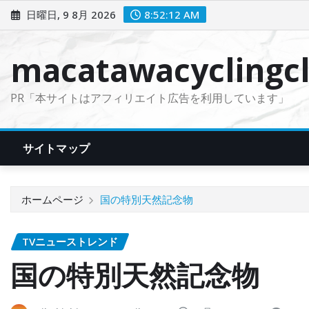
コ
日曜日, 9 8月 2026
8:52:13 AM
ン
テ
macatawacyclingcl
ン
ツ
PR「本サイトはアフィリエイト広告を利用しています」
に
ス
キ
サイトマップ
ッ
プ
ホームページ
国の特別天然記念物
TVニューストレンド
国の特別天然記念物