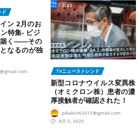
ンド
イン 2月のお
ン特集- ビジ
築く――その
点となるのが独
TVニューストレンド
5@gmail.com
新型コロナウイルス変異株
（オミクロン株）患者の濃
厚接触者が確認された！
pikakichi2015@gmail.com
8月 5, 2025