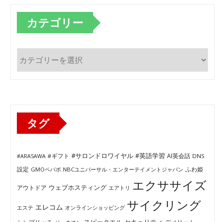
カテゴリー
カ
テ
ゴ
リ
ー
タグ
#サロンドロワイヤル
#英語学習
AI英会話
#ARASAWA
#ギフト
DNS
ふわ姫
設定
GMOペパボ
NBCユニバーサル・エンターテイメントジャパン
エクササイズ
ウェブホスティング
アウトドア
エアトリ
サイクリング
エレコム
エステ
オンラインショッピング