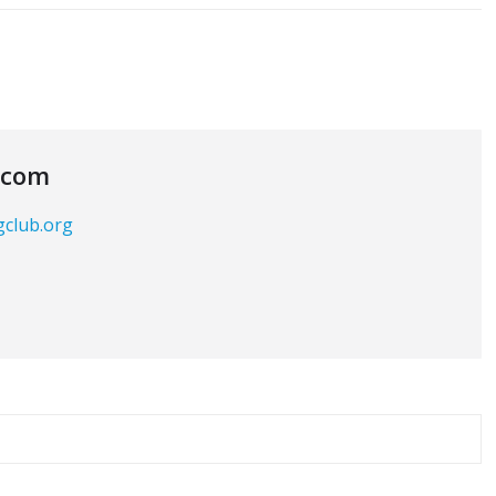
.com
gclub.org