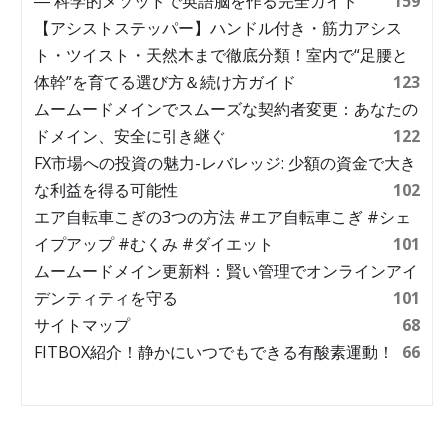
― 科学的メソッドで英語脳を作る完全ガイド
159
【アシストステッパー】ハンドル付き・筋力アシス
ト・ツイスト・天然木まで徹底分類！室内で“足腰と
体幹”を育てる選び方＆続け方ガイド
123
ムームードメインでスムーズな契約者変更：あなたの
ドメイン、安全に引き継ぐ
122
FX市場への投資の魅力-レバレッジ: 少額の資金で大き
な利益を得る可能性
102
エア自転車こぎの3つの方法 #エア自転車こぎ #シェ
イプアップ #むくみ #ダイエット
101
ムームードメイン更新料：賢い管理でオンラインアイ
デンティティを守る
101
サイトマップ
68
FITBOX紹介！静かにいつでもできる有酸素運動！
66