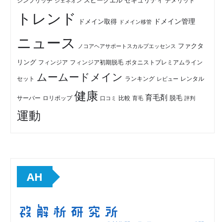
セキュリティ
スピークエル
デメリット
シンプリッチ
ジェネオン
トレンド
ドメイン管理
ドメイン取得
ドメイン移管
ニュース
ファクタ
ノコアヘアサポートスカルプエッセンス
リング
フィンジア初期脱毛
ボタニストプレミアムライン
フィンジア
ムームードメイン
セット
ランキング
レビュー
レンタル
健康
育毛剤
脱毛
ロリポップ
比較
サーバー
口コミ
評判
育毛
運動
AH