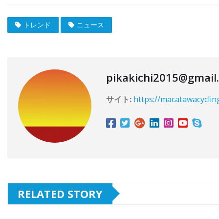
トレンド
ニュース
pikakichi2015@gmail
サイト:
https://macatawacyclin
RELATED STORY