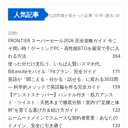
人気記事
最も訪問者が多かった記事 10 件 (過去 28
日間)
FRONTIER スーパーセール2026 完全攻略ガイド 今こ
そ買い時！ゲーミングPC・高性能BTOを最安で手に入
れる方法
264
使った分だけ支払う、いちばん賢いスマホ代。
BB.exciteモバイル「Fitプラン」完全ガイド
171
英語が「聞こえる・分かる・話せる」に変わる30日間
― 科学的メソッドで英語脳を作る完全ガイド
159
【アシストステッパー】ハンドル付き・筋力アシス
ト・ツイスト・天然木まで徹底分類！室内で“足腰と体
幹”を育てる選び方＆続け方ガイド
123
ムームードメインでスムーズな契約者変更：あなたの
ドメイン、安全に引き継ぐ
123