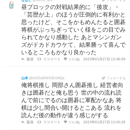
なはと
@fische_am
昼ブロックの対戦結果的に「後攻」・
「芸歴が上」のほうが圧倒的に有利かと
思ったけど、そこをかもめんたると囲碁
将棋がぶっちぎっていく様をこの目でみ
られてかなり感動した あとマシンガン
ズがドカドカウケて、結果勝って喜んで
いるところもかなり良かった
返信
リツイート
いいね
2023年03月27日 13:46:09
山本
@ix5Ois8NHOEnWQa
フォローする
俺将棋推し 岡部さん囲碁推し 経営者向
きは囲碁だと俺も思う 世の中の流れ読
んで前にでるのは囲碁に軍配かなあ 将
棋は少し間合い開けるとこある 流れを
読んだ後の動作が違う感じがする
返信
リツイート
いいね
2023年03月27日 13:45:29