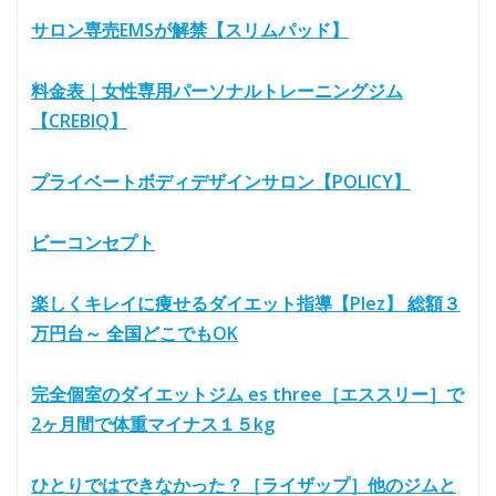
サロン専売EMSが解禁【スリムパッド】
料金表｜女性専用パーソナルトレーニングジム
【CREBIQ】
プライベートボディデザインサロン【POLICY】
ビーコンセプト
楽しくキレイに痩せるダイエット指導【Plez】 総額３
万円台～ 全国どこでもOK
完全個室のダイエットジム es three［エススリー］で
2ヶ月間で体重マイナス１５kg
ひとりではできなかった？［ライザップ］他のジムと