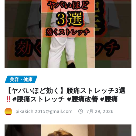
美容・健康
【ヤバいほど効く】腰痛ストレッチ3選
#腰痛ストレッチ #腰痛改善 #腰痛
pikakichi2015@gmail.com
7月 29, 2026