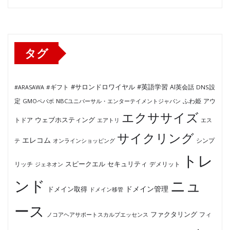
ゴ
リ
ー
タグ
#サロンドロワイヤル
#英語学習
AI英会話
#ARASAWA
#ギフト
DNS設
ふわ姫
定
GMOペパボ
NBCユニバーサル・エンターテイメントジャパン
アウ
エクササイズ
ウェブホスティング
トドア
エアトリ
エス
サイクリング
エレコム
テ
オンラインショッピング
シンプ
トレ
セキュリティ
スピークエル
デメリット
リッチ
ジェネオン
ンド
ニュ
ドメイン管理
ドメイン取得
ドメイン移管
ース
ファクタリング
ノコアヘアサポートスカルプエッセンス
フィ