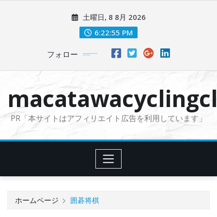
コ
土曜日, 8 8月 2026
ン
テ
6:22:56 PM
ン
フォロー
ツ
に
ス
macatawacyclingcl
キ
ッ
PR「本サイトはアフィリエイト広告を利用しています」
プ
ホームページ
囲碁将棋