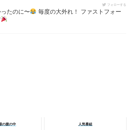
フォローする
良かったのに〜
毎度の大外れ！ ファストフォー
す
様の腹の中
人気番組