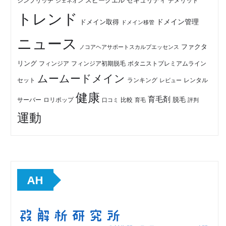
セキュリティ
スピークエル
デメリット
シンプリッチ
ジェネオン
トレンド
ドメイン管理
ドメイン取得
ドメイン移管
ニュース
ファクタ
ノコアヘアサポートスカルプエッセンス
リング
フィンジア初期脱毛
ボタニストプレミアムライン
フィンジア
ムームードメイン
セット
ランキング
レビュー
レンタル
健康
育毛剤
脱毛
ロリポップ
比較
サーバー
口コミ
評判
育毛
運動
AH