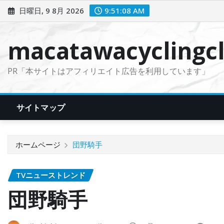
コ
日曜日, 9 8月 2026
9:51:10 AM
ン
テ
macatawacyclingcl
ン
ツ
PR「本サイトはアフィリエイト広告を利用しています」
に
ス
キ
サイトマップ
ッ
プ
ホームページ
団野騎手
TVニューストレンド
団野騎手