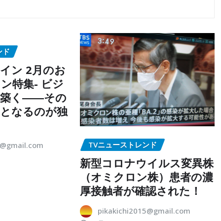
ンド
イン 2月のお
ン特集- ビジ
築く――その
点となるのが独
TVニューストレンド
5@gmail.com
新型コロナウイルス変異株
（オミクロン株）患者の濃
厚接触者が確認された！
pikakichi2015@gmail.com