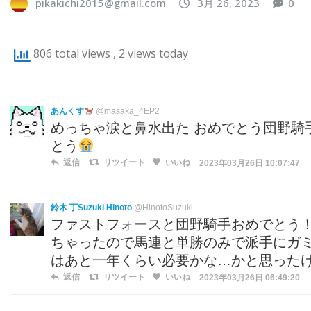
pikakichi2015@gmail.com
3月 26, 2023
0
806 total views
, 2 views today
あんくす
@masaka_4EP2
めっちゃ涙と鼻水出た おめでとう団野騎
とう
返信
リツイート
いいね
2023年03月26日 10:07:47
鈴木 丁Suzuki Hinoto
@HinotoSuzuki
ファストフォースと団野騎手おめでとう
ちゃったので馬連と単勝のみで派手にガ
はあと一年くらい必要かな…かと思った
返信
リツイート
いいね
2023年03月26日 06:49:20