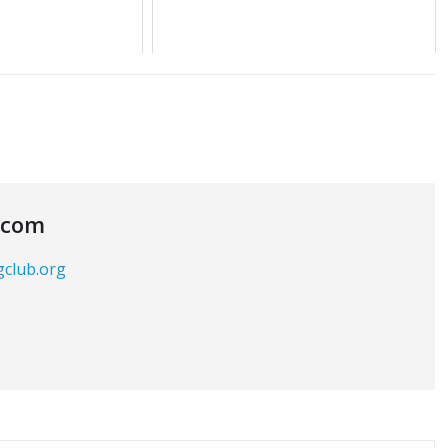
.com
gclub.org