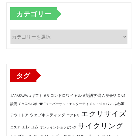
カテゴリー
カ
テ
ゴ
リ
ー
タグ
#サロンドロワイヤル
#英語学習
AI英会話
#ARASAWA
#ギフト
DNS
ふわ姫
設定
GMOペパボ
NBCユニバーサル・エンターテイメントジャパン
エクササイズ
ウェブホスティング
アウトドア
エアトリ
サイクリング
エレコム
エステ
オンラインショッピング