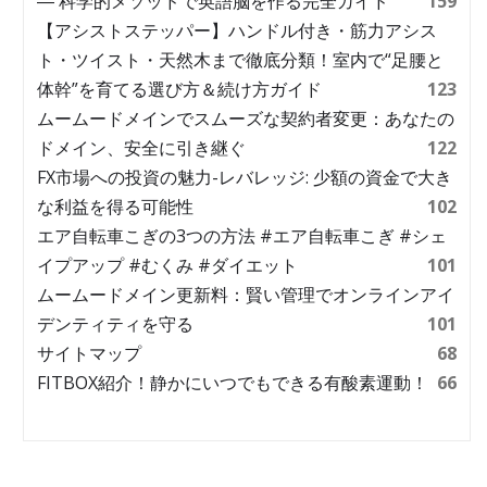
― 科学的メソッドで英語脳を作る完全ガイド
159
【アシストステッパー】ハンドル付き・筋力アシス
ト・ツイスト・天然木まで徹底分類！室内で“足腰と
体幹”を育てる選び方＆続け方ガイド
123
ムームードメインでスムーズな契約者変更：あなたの
ドメイン、安全に引き継ぐ
122
FX市場への投資の魅力-レバレッジ: 少額の資金で大き
な利益を得る可能性
102
エア自転車こぎの3つの方法 #エア自転車こぎ #シェ
イプアップ #むくみ #ダイエット
101
ムームードメイン更新料：賢い管理でオンラインアイ
デンティティを守る
101
サイトマップ
68
FITBOX紹介！静かにいつでもできる有酸素運動！
66