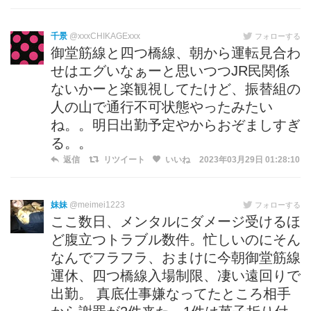
千景
@xxxCHIKAGExxx
フォローする
御堂筋線と四つ橋線、朝から運転見合わ
せはエグいなぁーと思いつつJR民関係
ないかーと楽観視してたけど、振替組の
人の山で通行不可状態やったみたい
ね。。明日出勤予定やからおぞましすぎ
る。。
返信
リツイート
いいね
2023年03月29日 01:28:10
妹妹
@meimei1223
フォローする
ここ数日、メンタルにダメージ受けるほ
ど腹立つトラブル数件。忙しいのにそん
なんでフラフラ、おまけに今朝御堂筋線
運休、四つ橋線入場制限、凄い遠回りで
出勤。 真底仕事嫌なってたところ相手