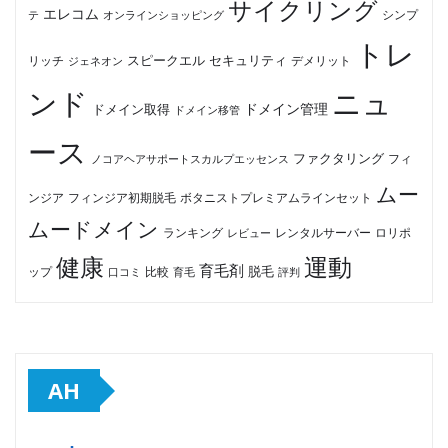
サイクリング
エレコム
テ
オンラインショッピング
シンプ
トレ
セキュリティ
スピークエル
デメリット
リッチ
ジェネオン
ンド
ニュ
ドメイン管理
ドメイン取得
ドメイン移管
ース
ファクタリング
ノコアヘアサポートスカルプエッセンス
フィ
ムー
フィンジア初期脱毛
ボタニストプレミアムラインセット
ンジア
ムードメイン
ロリポ
ランキング
レビュー
レンタルサーバー
健康
運動
育毛剤
脱毛
ップ
比較
口コミ
評判
育毛
AH