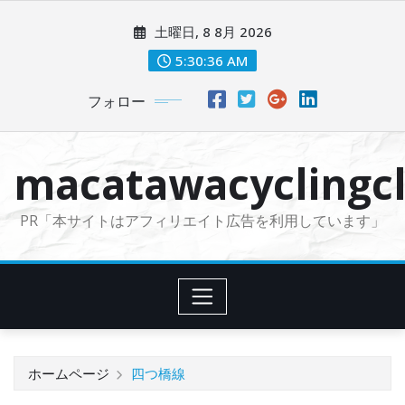
コ
土曜日, 8 8月 2026
ン
テ
5:30:38 AM
ン
フォロー
ツ
に
ス
macatawacyclingcl
キ
ッ
PR「本サイトはアフィリエイト広告を利用しています」
プ
ホームページ
四つ橋線