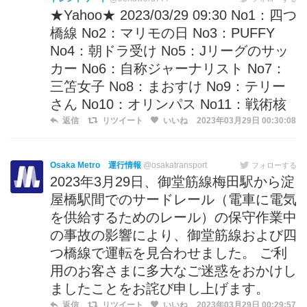
★Yahoo★ 2023/03/29 09:30 No1：四つ
橋線 No2：マリモの日 No3：PUFFY
No4：朝ドラ受け No5：Jリーグのサッ
カー No6：自称ジャーナリスト No7：
三笘女子 No8：まおすけ No9：テリー
さん No10：オリンパス No11：戦術核
返信
リツイート
いいね
2023年03月29日 00:30:08
Osaka Metro 運行情報
@osakatransport
フォローする
2023年3月29日、御堂筋線梅田駅から淀
屋橋駅間でのサードレール（電車に電気
を供給するためのレール）の保守作業中
の事故の影響により、御堂筋線および四
つ橋線で運転を見合わせました。 ご利
用のお客さまに多大なご迷惑をおかけし
ましたことをお詫び申し上げます。
返信
リツイート
いいね
2023年03月29日 00:29:57