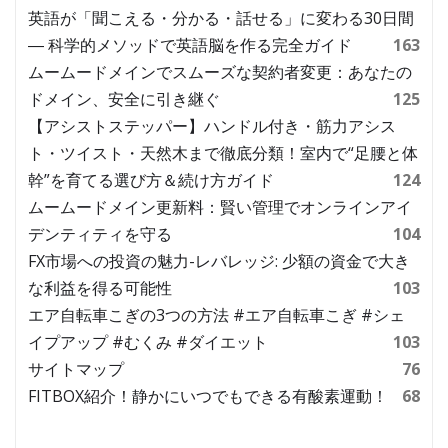
英語が「聞こえる・分かる・話せる」に変わる30日間
― 科学的メソッドで英語脳を作る完全ガイド
163
ムームードメインでスムーズな契約者変更：あなたの
ドメイン、安全に引き継ぐ
125
【アシストステッパー】ハンドル付き・筋力アシス
ト・ツイスト・天然木まで徹底分類！室内で“足腰と体
幹”を育てる選び方＆続け方ガイド
124
ムームードメイン更新料：賢い管理でオンラインアイ
デンティティを守る
104
FX市場への投資の魅力-レバレッジ: 少額の資金で大き
な利益を得る可能性
103
エア自転車こぎの3つの方法 #エア自転車こぎ #シェ
イプアップ #むくみ #ダイエット
103
サイトマップ
76
FITBOX紹介！静かにいつでもできる有酸素運動！
68