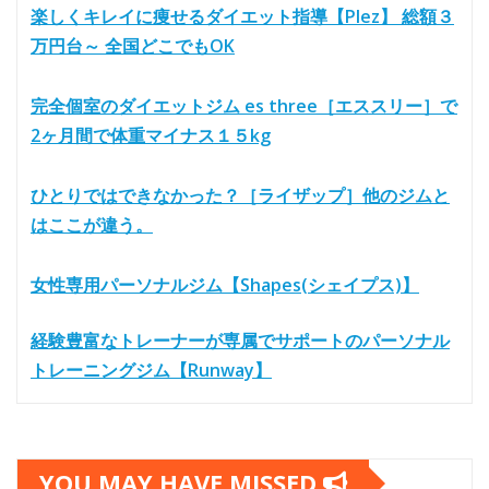
楽しくキレイに痩せるダイエット指導【Plez】 総額３
万円台～ 全国どこでもOK
完全個室のダイエットジム es three［エススリー］で
2ヶ月間で体重マイナス１５kg
ひとりではできなかった？［ライザップ］他のジムと
はここが違う。
女性専用パーソナルジム【Shapes(シェイプス)】
経験豊富なトレーナーが専属でサポートのパーソナル
トレーニングジム【Runway】
YOU MAY HAVE MISSED