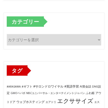
カテゴリー
カ
テ
ゴ
リ
ー
タグ
#サロンドロワイヤル
#英語学習
AI英会話
#ARASAWA
#ギフト
DNS設
ふわ姫
定
GMOペパボ
NBCユニバーサル・エンターテイメントジャパン
アウ
エクササイズ
ウェブホスティング
トドア
エアトリ
エス