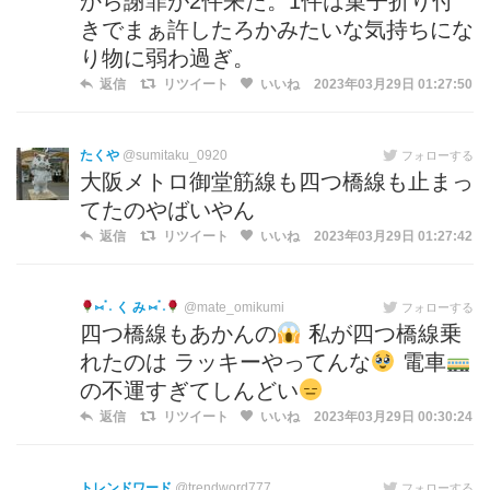
から謝罪が2件来た。1件は菓子折り付
きでまぁ許したろかみたいな気持ちにな
り物に弱わ過ぎ。
返信
リツイート
いいね
2023年03月29日 01:27:50
たくや
@sumitaku_0920
フォローする
大阪メトロ御堂筋線も四つ橋線も止まっ
てたのやばいやん
返信
リツイート
いいね
2023年03月29日 01:27:42
⑅ॱ˖ く み ⑅ॱ˖
@mate_omikumi
フォローする
四つ橋線もあかんの
私が四つ橋線乗
れたのは ラッキーやってんな
電車
の不運すぎてしんどい
返信
リツイート
いいね
2023年03月29日 00:30:24
トレンドワード
@trendword777
フォローする